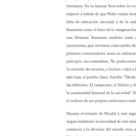
fenómeno. En su famosa Nota sobre la viej
empezó a hablar de que Pedro estaba dest
falta de educación nacional y de la mal
Karamzin como el fruto de la imaginación
una Holanda. Karamzin también tomó no
ejecuciones, que sirvieron como medio de
primeros conservadores rusos en subrayar
principio, sus costumbres. No podía enten
la creación de escuelas, e incluso culpó a 
más baja, el pueblo llano. Escribe: "Desde
las inferiores. El campesino, el filisteo y
la unanimidad fraternal de la sociedad". 
el rechazo de sus propias tradiciones esta
Durante el reinado de Nicolás I, este arg
negara realmente la necesidad de este mi
conducía a la división del mundo ruso, a 