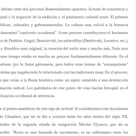
e debate entre dos procesos diametralmente opuestos: la toma de conciencia y
ginal y la negación de la tradición y el patrimonio cultural rusos. El primero
blicas, culturales y gubernamentales. La cultura rusa volvió a la herencia
ky denominó "cautiverio occidental". A este proceso contribuyeron el fenómeno
ez de Pushkin, Gogol, Dostoievski, los eslavófilos (Danilevski, Leontiev, etc.),
y filosófico ruso original, la creación del estilo ruso y mucho más. Todo esto
smo tiempo estaba en marcha un proceso fundamentalmente diferente. En el
talismo (yo lo llamé galomanía, pero había otras formas de "extranjerismo"
sistema que negaba todo lo relacionado con las tradiciones rusas. En el proceso,
as que veían a la Rusia histórica como un sujeto sometido a una destrucción
mación radical. Los partidarios de este punto de vista hacían hincapié en el
lización occidental de referencia.
e el primer manifiesto de este tipo de actitud. Si consideramos este documento
 de Chaadaev, que no se dio a conocer hasta los años treinta del siglo XX,
oriador de la segunda oleada de emigración Nikolai Ulyanov, que da su
. Escribe: "Rusia es una bastarda de nacimiento, es un subhumano entre los