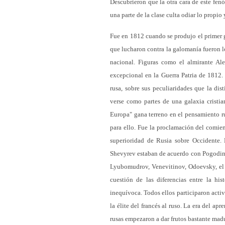
Descubrieron que la otra cara de este fen
una parte de la clase culta odiar lo propio
Fue en 1812 cuando se produjo el primer 
que lucharon contra la galomanía fueron l
nacional. Figuras como el almirante A
excepcional en la Guerra Patria de 1812.
rusa, sobre sus peculiaridades que la d
verse como partes de una galaxia cristi
Europa" gana terreno en el pensamiento r
para ello. Fue la proclamación del comie
superioridad de Rusia sobre Occidente.
Shevyrev estaban de acuerdo con Pogodin, 
Lyubomudrov, Venevitinov, Odoevsky, el 
cuestión de las diferencias entre la hi
inequívoca. Todos ellos participaron activ
la élite del francés al ruso. La era del apr
rusas empezaron a dar frutos bastante mad