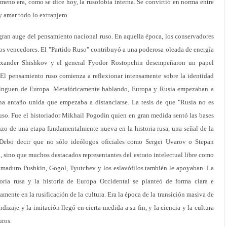
ómeno era, como se dice hoy, la rusofobia interna. Se convirtió en norma entre
 y amar todo lo extranjero.
gran auge del pensamiento nacional ruso. En aquella época, los conservadores
os vencedores. El "Partido Ruso" contribuyó a una poderosa oleada de energía
lexander Shishkov y el general Fyodor Rostopchin desempeñaron un papel
 El pensamiento ruso comienza a reflexionar intensamente sobre la identidad
istinguen de Europa. Metafóricamente hablando, Europa y Rusia empezaban a
ana antaño unida que empezaba a distanciarse. La tesis de que "Rusia no es
uso. Fue el historiador Mikhail Pogodin quien en gran medida sentó las bases
nzo de una etapa fundamentalmente nueva en la historia rusa, una señal de la
 Debo decir que no sólo ideólogos oficiales como Sergei Uvarov o Stepan
sino que muchos destacados representantes del estrato intelectual libre como
maduro Pushkin, Gogol, Tyutchev y los eslavófilos también le apoyaban. La
storia rusa y la historia de Europa Occidental se planteó de forma clara e
amente en la rusificación de la cultura. Era la época de la transición masiva de
endizaje y la imitación llegó en cierta medida a su fin, y la ciencia y la cultura
uros.