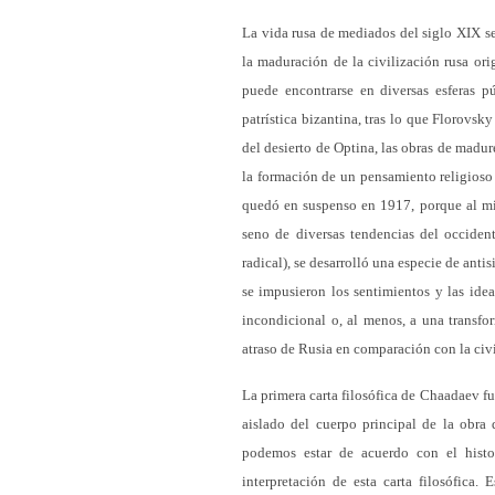
La vida rusa de mediados del siglo XIX s
la maduración de la civilización rusa ori
puede encontrarse en diversas esferas pú
patrística bizantina, tras lo que Florovs
del desierto de Optina, las obras de madur
la formación de un pensamiento religioso 
quedó en suspenso en 1917, porque al mi
seno de diversas tendencias del occiden
radical), se desarrolló una especie de anti
se impusieron los sentimientos y las ide
incondicional o, al menos, a una transfor
atraso de Rusia en comparación con la civi
La primera carta filosófica de Chaadaev fu
aislado del cuerpo principal de la obra
podemos estar de acuerdo con el hist
interpretación de esta carta filosófica