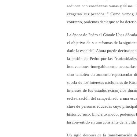
seducen con enseñanzas vanas y falsas... 
exageran sus pecados..." Como vemos, 
contrario, podemos decir que se ha deterio
La época de Pedro el Grande Unas décadas
el objetivo de sus reformas de la siguie
darle la espalda". Ahora puede decirse con
la pasión de Pedro por las "curiosidades
innovaciones innegablemente necesarias pa
sino también un aumento espectacular de
sobria de los intereses nacionales de Rusi
intereses de los estados extranjeros dura
esclavización del campesinado a una escal
clase de personas educadas cuyo principal 
histórico ruso. En cierto modo, podemos h
ha convertido en una constante de la vida 
Un siglo después de la transformación de