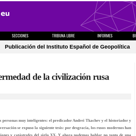
SECCIONES
TRIBUNA LIBRE
INFORMES
B
Publicación del Instituto Español de Geopolítica
rmedad de la civilización rusa
s personas muy inteligentes: el predicador Andrei Tkachev y el historiador y
versación se expuso la siguiente tesis: por desgracia, los rusos modernos han
lsiones y catástrofes del siglo XX. Y ahora podemos hablar no tanto de una