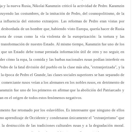
a y la nueva Rusia, Nikolai Karamzin criticó la actividad de Pedro. Karamzin
ruyendo las costumbres, de la imitación de Pedro, del cosmopolitismo, de la
a influencia del entorno extranjero. Las reformas de Pedro eran vistas por
 desbordada de un hombre que, habiendo visto Europa, quería hacer de Rusia
ta de cosas como la vía violenta de la europeización: la tortura y las
 transformación de nuestro Estado. Al mismo tiempo, Karamzin fue uno de los
 que un Estado debe tomar prestada información útil de otro y no seguir, en
der cómo la ropa, la comida y las barbas nacionales rusas podían interferir en
Pedro de la fatal división del pueblo en la clase más alta, "extranjerizada", y la
 la época de Pedro el Grande, las clases sociales superiores se han separado de
 el comerciante rusos veían a los alemanes en los nobles rusos, en detrimento de
Karamzin fue uno de los primeros en afirmar que la abolición del Patriarcado y
ban en el origen de todos estos fenómenos negativos.
umento fue retomado por los eslavófilos. Es interesante que ninguno de ellos
smo aprendizaje de Occidente y condenaran únicamente el "extranjerismo" que
la destrucción de las tradiciones culturales rusas y a la degradación moral.