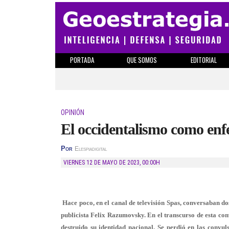
PORTADA
QUE SOMOS
EDITORIAL
OPINIÓN
El occidentalismo como enfe
Por
Elespiadigital
VIERNES 12 DE MAYO DE 2023
,
00:00H
Hace poco, en el canal de televisión Spas, conversaban do
publicista Felix Razumovsky. En el transcurso de esta con
destruido su identidad nacional. Se perdió en las convu