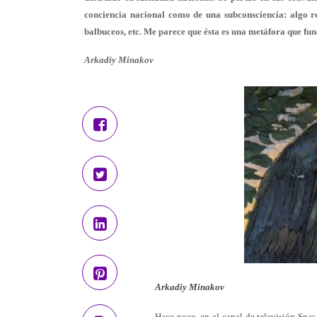
conciencia nacional como de una subconsciencia: algo re
balbuceos, etc. Me parece que ésta es una metáfora que func
Arkadiy Minakov
Arkadiy Minakov
Hace poco, en el canal de televisión Spa