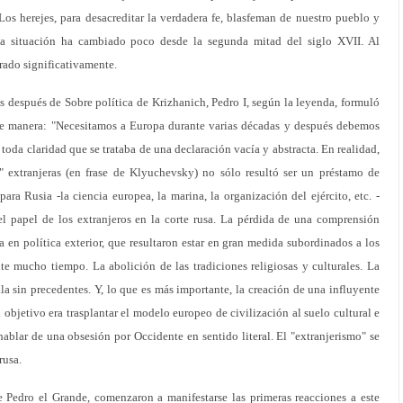
Los herejes, para desacreditar la verdadera fe, blasfeman de nuestro pueblo y
la situación ha cambiado poco desde la segunda mitad del siglo XVII. Al
rado significativamente.
 después de Sobre política de Krizhanich, Pedro I, según la leyenda, formuló
nte manera: "Necesitamos a Europa durante varias décadas y después debemos
 toda claridad que se trataba de una declaración vacía y abstracta. En realidad,
" extranjeras (en frase de Klyuchevsky) no sólo resultó ser un préstamo de
ra Rusia -la ciencia europea, la marina, la organización del ejército, etc. -
l papel de los extranjeros en la corte rusa. La pérdida de una comprensión
a en política exterior, que resultaron estar en gran medida subordinados a los
nte mucho tiempo. La abolición de las tradiciones religiosas y culturales. La
a sin precedentes. Y, lo que es más importante, la creación de una influyente
objetivo era trasplantar el modelo europeo de civilización al suelo cultural e
ablar de una obsesión por Occidente en sentido literal. El "extranjerismo" se
rusa.
 Pedro el Grande, comenzaron a manifestarse las primeras reacciones a este