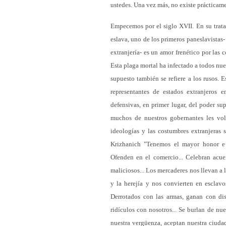
ustedes. Una vez más, no existe prácticam
Empecemos por el siglo XVII. En su tratad
eslava, uno de los primeros paneslavistas
extranjería- es un amor frenético por las 
Esta plaga mortal ha infectado a todos nue
supuesto también se refiere a los rusos. E
representantes de estados extranjeros 
defensivas, en primer lugar, del poder su
muchos de nuestros gobernantes les volv
ideologías y las costumbres extranjeras 
Krizhanich "Tenemos el mayor honor e in
Ofenden en el comercio... Celebran acuer
maliciosos... Los mercaderes nos llevan a 
y la herejía y nos convierten en esclavos
Derrotados con las armas, ganan con dis
ridículos con nosotros... Se burlan de nu
nuestra vergüenza, aceptan nuestra ciudada