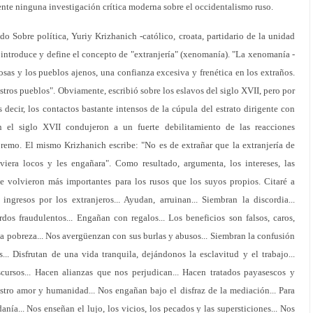
ente ninguna investigación crítica moderna sobre el occidentalismo ruso.
o Sobre política, Yuriy Krizhanich -católico, croata, partidario de la unidad
- introduce y define el concepto de "extranjería" (xenomanía). "La xenomanía -
cosas y los pueblos ajenos, una confianza excesiva y frenética en los extraños.
stros pueblos". Obviamente, escribió sobre los eslavos del siglo XVII, pero por
s decir, los contactos bastante intensos de la cúpula del estrato dirigente con
en el siglo XVII condujeron a un fuerte debilitamiento de las reacciones
premo. El mismo Krizhanich escribe: "No es de extrañar que la extranjería de
iera locos y les engañara". Como resultado, argumenta, los intereses, las
se volvieron más importantes para los rusos que los suyos propios. Citaré a
gresos por los extranjeros... Ayudan, arruinan... Siembran la discordia...
dos fraudulentos... Engañan con regalos... Los beneficios son falsos, caros,
la pobreza... Nos avergüenzan con sus burlas y abusos... Siembran la confusión
... Disfrutan de una vida tranquila, dejándonos la esclavitud y el trabajo...
cursos... Hacen alianzas que nos perjudican... Hacen tratados payasescos y
estro amor y humanidad... Nos engañan bajo el disfraz de la mediación... Para
nía... Nos enseñan el lujo, los vicios, los pecados y las supersticiones... Nos