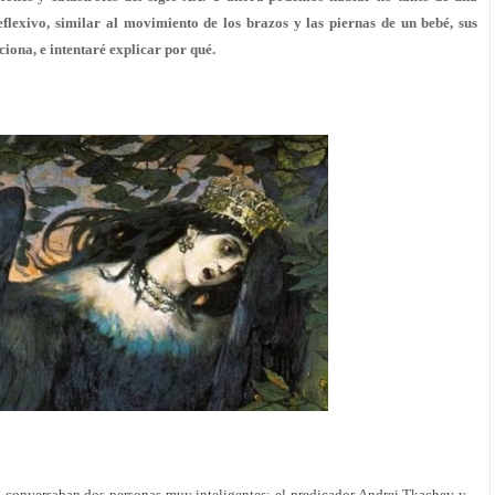
flexivo, similar al movimiento de los brazos y las piernas de un bebé, sus
iona, e intentaré explicar por qué.
s, conversaban dos personas muy inteligentes: el predicador Andrei Tkachev y