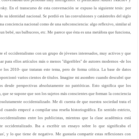
sky. En el transcurso de esta conversación se expuso la siguiente tesis: por
o su identidad nacional. Se perdió en las convulsiones y catástrofes del siglo
a conciencia nacional como de una subconsciencia: algo reflexivo, similar al
 un bebé, sus balbuceos, etc. Me parece que ésta es una metáfora que funciona,
e el occidentalismo con un grupo de jóvenes interesados, muy activos y que
ar para ellos artículos más o menos "digeribles" de autores modernos -de los
e los 2010- que trataran este tema, pero de forma crítica. La base de datos
roporcionó varios cientos de títulos. Imagine mi asombro cuando descubrí que
tos desde perspectivas absolutamente no patrióticas. Esto significa que los
, que se supone que son los sujetos más conscientes que forman la conciencia
bsolutamente occidentalizado. Me di cuenta de que nuestra sociedad trata el
 cuando empecé a compilar una reseña historiográfica. En sentido estricto,
occidentalismo entre los publicistas, mientras que la clase académica está
e occidentalizado. Iba a escribir un ensayo sobre lo que significaba el
s', y lo que tiene de negativo. Me gustaría compartir estas reflexiones con