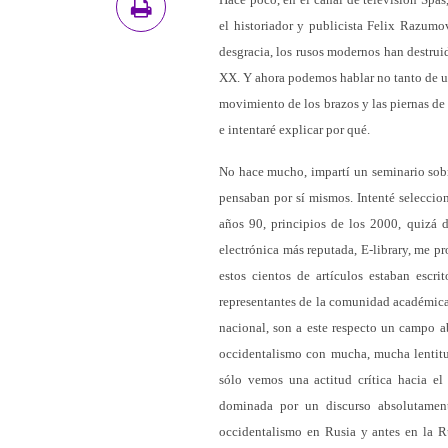
el historiador y publicista Felix Razumov
desgracia, los rusos modernos han destruid
XX. Y ahora podemos hablar no tanto de un
movimiento de los brazos y las piernas de
e intentaré explicar por qué.
No hace mucho, impartí un seminario sobr
pensaban por sí mismos. Intenté seleccion
años 90, principios de los 2000, quizá d
electrónica más reputada, E-library, me p
estos cientos de artículos estaban escri
representantes de la comunidad académica
nacional, son a este respecto un campo a
occidentalismo con mucha, mucha lentitud
sólo vemos una actitud crítica hacia el 
dominada por un discurso absolutament
occidentalismo en Rusia y antes en la Ru