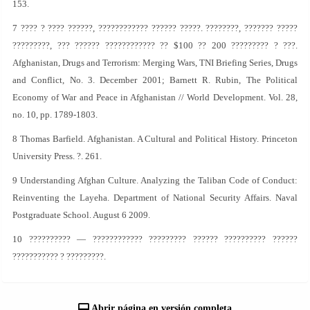
153.
7 ???? ? ???? ??????, ???????????? ?????? ?????. ????????, ??????? ?????
?????????, ??? ?????? ???????????? ?? $100 ?? 200 ????????? ? ???.
Afghanistan, Drugs and Terrorism: Merging Wars, TNI Briefing Series, Drugs
and Conflict, No. 3. December 2001; Barnett R. Rubin, The Political
Economy of War and Peace in Afghanistan // World Development. Vol. 28,
no. 10, pp. 1789-1803.
8 Thomas Barfield. Afghanistan. A Cultural and Political History. Princeton
University Press. ?. 261.
9 Understanding Afghan Culture. Analyzing the Taliban Code of Conduct:
Reinventing the Layeha. Department of National Security Affairs. Naval
Postgraduate School. August 6 2009.
10 ?????????? — ???????????? ????????? ?????? ?????????? ??????
??????????? ? ?????????.
Abrir página en versión completa