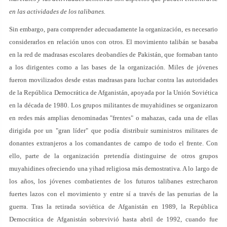
en las actividades de los talibanes.
Sin embargo, para comprender adecuadamente la organización, es necesario
considerarlos en relación unos con otros. El movimiento talibán se basaba
en la red de madrasas escolares deobandíes de Pakistán, que formaban tanto
a los dirigentes como a las bases de la organización. Miles de jóvenes
fueron movilizados desde estas madrasas para luchar contra las autoridades
de la República Democrática de Afganistán, apoyada por la Unión Soviética
en la década de 1980. Los grupos militantes de muyahidines se organizaron
en redes más amplias denominadas "frentes" o mahazas, cada una de ellas
dirigida por un "gran líder" que podía distribuir suministros militares de
donantes extranjeros a los comandantes de campo de todo el frente. Con
ello, parte de la organización pretendía distinguirse de otros grupos
muyahidines ofreciendo una yihad religiosa más demostrativa. A lo largo de
los años, los jóvenes combatientes de los futuros talibanes estrecharon
fuertes lazos con el movimiento y entre sí a través de las penurias de la
guerra. Tras la retirada soviética de Afganistán en 1989, la República
Democrática de Afganistán sobrevivió hasta abril de 1992, cuando fue