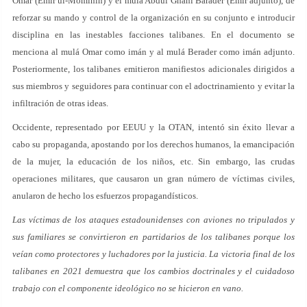
Omar (Emir ul-Mominin) y el mulá Abdul Ghani Barader (Emir adjunto), de
reforzar su mando y control de la organización en su conjunto e introducir
disciplina en las inestables facciones talibanes. En el documento se
menciona al mulá Omar como imán y al mulá Berader como imán adjunto.
Posteriormente, los talibanes emitieron manifiestos adicionales dirigidos a
sus miembros y seguidores para continuar con el adoctrinamiento y evitar la
infiltración de otras ideas.
Occidente, representado por EEUU y la OTAN, intentó sin éxito llevar a
cabo su propaganda, apostando por los derechos humanos, la emancipación
de la mujer, la educación de los niños, etc. Sin embargo, las crudas
operaciones militares, que causaron un gran número de víctimas civiles,
anularon de hecho los esfuerzos propagandísticos.
Las víctimas de los ataques estadounidenses con aviones no tripulados y
sus familiares se convirtieron en partidarios de los talibanes porque los
veían como protectores y luchadores por la justicia. La victoria final de los
talibanes en 2021 demuestra que los cambios doctrinales y el cuidadoso
trabajo con el componente ideológico no se hicieron en vano.