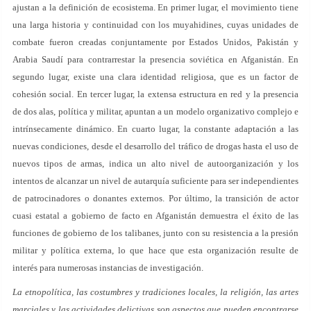
ajustan a la definición de ecosistema. En primer lugar, el movimiento tiene
una larga historia y continuidad con los muyahidines, cuyas unidades de
combate fueron creadas conjuntamente por Estados Unidos, Pakistán y
Arabia Saudí para contrarrestar la presencia soviética en Afganistán. En
segundo lugar, existe una clara identidad religiosa, que es un factor de
cohesión social. En tercer lugar, la extensa estructura en red y la presencia
de dos alas, política y militar, apuntan a un modelo organizativo complejo e
intrínsecamente dinámico. En cuarto lugar, la constante adaptación a las
nuevas condiciones, desde el desarrollo del tráfico de drogas hasta el uso de
nuevos tipos de armas, indica un alto nivel de autoorganización y los
intentos de alcanzar un nivel de autarquía suficiente para ser independientes
de patrocinadores o donantes externos. Por último, la transición de actor
cuasi estatal a gobierno de facto en Afganistán demuestra el éxito de las
funciones de gobierno de los talibanes, junto con su resistencia a la presión
militar y política externa, lo que hace que esta organización resulte de
interés para numerosas instancias de investigación.
La etnopolítica, las costumbres y tradiciones locales, la religión, las artes
marciales y las actividades delictivas son aspectos que pueden encontrarse