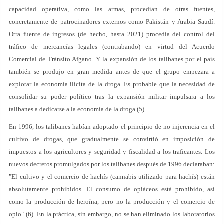
capacidad operativa, como las armas, procedían de otras fuentes,
concretamente de patrocinadores externos como Pakistán y Arabia Saudí.
Otra fuente de ingresos (de hecho, hasta 2021) procedía del control del
tráfico de mercancías legales (contrabando) en virtud del Acuerdo
Comercial de Tránsito Afgano. Y la expansión de los talibanes por el país
también se produjo en gran medida antes de que el grupo empezara a
explotar la economía ilícita de la droga. Es probable que la necesidad de
consolidar su poder político tras la expansión militar impulsara a los
talibanes a dedicarse a la economía de la droga (5).
En 1996, los talibanes habían adoptado el principio de no injerencia en el
cultivo de drogas, que gradualmente se convirtió en imposición de
impuestos a los agricultores y seguridad y fiscalidad a los traficantes. Los
nuevos decretos promulgados por los talibanes después de 1996 declaraban:
"El cultivo y el comercio de hachís (cannabis utilizado para hachís) están
absolutamente prohibidos. El consumo de opiáceos está prohibido, así
como la producción de heroína, pero no la producción y el comercio de
opio" (6). En la práctica, sin embargo, no se han eliminado los laboratorios