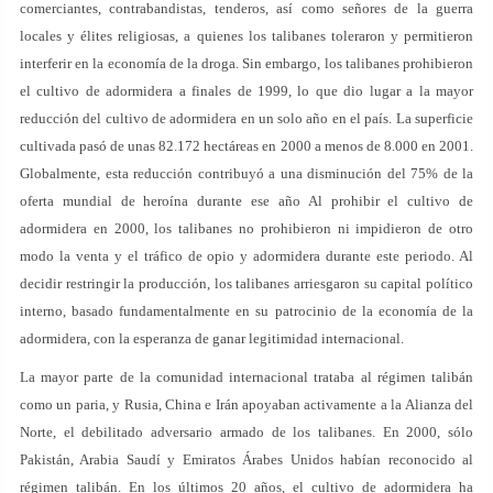
comerciantes, contrabandistas, tenderos, así como señores de la guerra
locales y élites religiosas, a quienes los talibanes toleraron y permitieron
interferir en la economía de la droga. Sin embargo, los talibanes prohibieron
el cultivo de adormidera a finales de 1999, lo que dio lugar a la mayor
reducción del cultivo de adormidera en un solo año en el país. La superficie
cultivada pasó de unas 82.172 hectáreas en 2000 a menos de 8.000 en 2001.
Globalmente, esta reducción contribuyó a una disminución del 75% de la
oferta mundial de heroína durante ese año Al prohibir el cultivo de
adormidera en 2000, los talibanes no prohibieron ni impidieron de otro
modo la venta y el tráfico de opio y adormidera durante este periodo. Al
decidir restringir la producción, los talibanes arriesgaron su capital político
interno, basado fundamentalmente en su patrocinio de la economía de la
adormidera, con la esperanza de ganar legitimidad internacional.
La mayor parte de la comunidad internacional trataba al régimen talibán
como un paria, y Rusia, China e Irán apoyaban activamente a la Alianza del
Norte, el debilitado adversario armado de los talibanes. En 2000, sólo
Pakistán, Arabia Saudí y Emiratos Árabes Unidos habían reconocido al
régimen talibán. En los últimos 20 años, el cultivo de adormidera ha