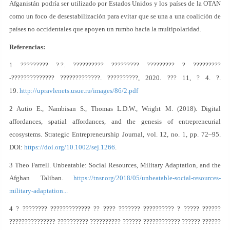
Afganistán podría ser utilizado por Estados Unidos y los países de la OTAN
como un foco de desestabilización para evitar que se una a una coalición de
países no occidentales que apoyen un rumbo hacia la multipolaridad.
Referencias:
1 ????????? ?.?. ?????????? ????????? ????????? ? ?????????
-?????????????? ?????????????. ??????????, 2020. ??? 11, ? 4. ?.
19.
http://upravlenets.usue.ru/images/86/2.pdf
2 Autio E., Nambisan S., Thomas L.D.W., Wright M. (2018). Digital
affordances, spatial affordances, and the genesis of entrepreneurial
ecosystems. Strategic Entrepreneurship Journal, vol. 12, no. 1, pp. 72–95.
DOI:
https://doi.org/10.1002/sej.1266
.
3 Theo Farrell. Unbeatable: Social Resources, Military Adaptation, and the
Afghan Taliban.
https://tnsr.org/2018/05/unbeatable-social-resources-
military-adaptation...
4 ? ???????? ????????????? ?? ???? ??????? ?????????? ? ????? ??????
??????????????? ?????????? ?????????? ?????? ???????????? ?????? ??????