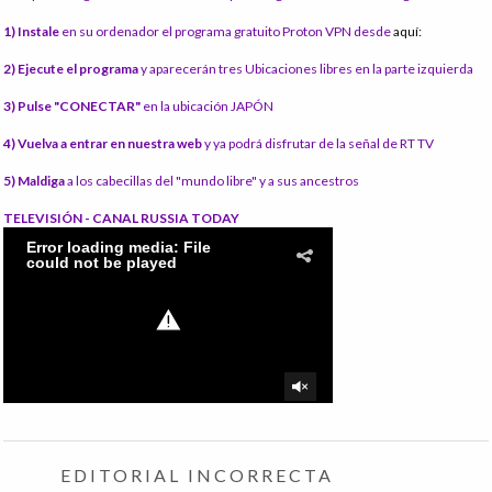
1) Instale
en su ordenador el programa gratuito Proton VPN desde
aquí:
2) Ejecute el programa
y aparecerán tres Ubicaciones libres en la parte izquierda
3) Pulse "CONECTAR"
en la ubicación JAPÓN
4) Vuelva a entrar en nuestra web
y ya podrá disfrutar de la señal de RT TV
5) Maldiga
a los cabecillas del "mundo libre" y a sus ancestros
TELEVISIÓN - CANAL RUSSIA TODAY
EDITORIAL INCORRECTA