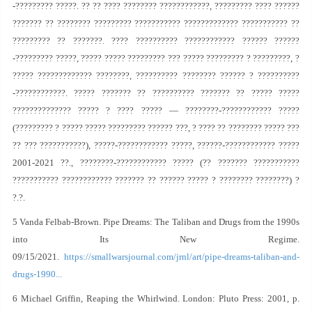
-????????? ?????. ?? ?? ???? ???????? ????????????, ????????? ???? ??????
??????? ?? ???????? ????????? ??????????? ????????????? ??????????? ??
????????? ?? ???????. ???? ?????????? ???????????? ?????? ??????
-????????? ?????, ????? ????? ????????? ??? ????? ????????? ? ?????????, ?
????? ????????????? ????????, ?????????? ???????? ?????? ? ??????????
-????????????. ????? ??????? ?? ?????????? ??????? ?? ????? ?????
?????????????? ????? ? ???? ????? — ????????-???????????? ?????
(????????? ? ????? ????? ????????? ?????? ???, ? ???? ?? ???????? ????? ???
?? ??? ???????????), ?????-???????????? ?????, ??????-???????????? ?????
2001-2021 ??., ????????-???????????? ????? (?? ??????? ???????????
??????????? ???????????? ??????? ?? ?????? ????? ? ???????? ????????) ?
?.?.
5 Vanda Felbab-Brown. Pipe Dreams: The Taliban and Drugs from the 1990s
into Its New Regime.
09/15/2021.
https://smallwarsjournal.com/jrnl/art/pipe-dreams-taliban-and-
drugs-1990...
6 Michael Griffin, Reaping the Whirlwind. London: Pluto Press: 2001, p.