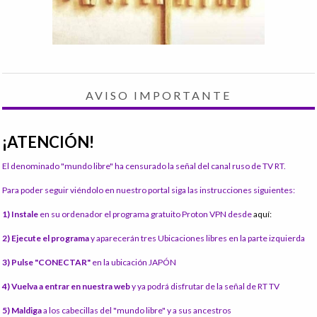
AVISO IMPORTANTE
¡ATENCIÓN!
El denominado "mundo libre" ha censurado la señal del canal ruso de TV RT.
Para poder seguir viéndolo en nuestro portal siga las instrucciones siguientes:
1) Instale
en su ordenador el programa gratuito Proton VPN desde
aquí:
2) Ejecute el programa
y aparecerán tres Ubicaciones libres en la parte izquierda
3) Pulse "CONECTAR"
en la ubicación JAPÓN
4) Vuelva a entrar en nuestra web
y ya podrá disfrutar de la señal de RT TV
5) Maldiga
a los cabecillas del "mundo libre" y a sus ancestros