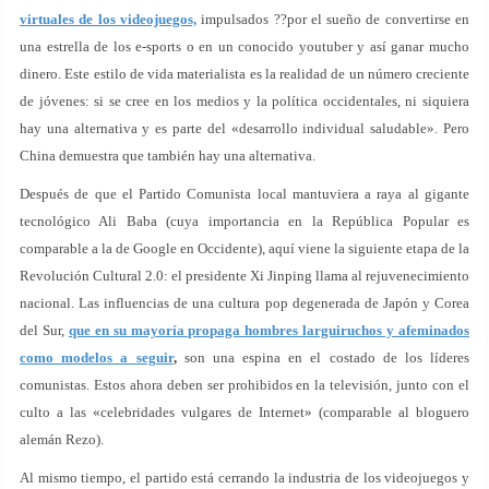
virtuales de los videojuegos,
impulsados ??por el sueño de convertirse en
una estrella de los e-sports o en un conocido youtuber y así ganar mucho
dinero. Este estilo de vida materialista es la realidad de un número creciente
de jóvenes: si se cree en los medios y la política occidentales, ni siquiera
hay una alternativa y es parte del «desarrollo individual saludable». Pero
China demuestra que también hay una alternativa.
Después de que el Partido Comunista local mantuviera a raya al gigante
tecnológico Ali Baba (cuya importancia en la República Popular es
comparable a la de Google en Occidente), aquí viene la siguiente etapa de la
Revolución Cultural 2.0: el presidente Xi Jinping llama al rejuvenecimiento
nacional. Las influencias de una cultura pop degenerada de Japón y Corea
del Sur,
que en su mayoría propaga hombres larguiruchos y afeminados
como modelos a seguir
,
son una espina en el costado de los líderes
comunistas. Estos ahora deben ser prohibidos en la televisión, junto con el
culto a las «celebridades vulgares de Internet» (comparable al bloguero
alemán Rezo).
Al mismo tiempo, el partido está cerrando la industria de los videojuegos y