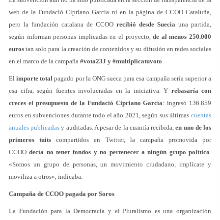
web de la Fundació Cipriano García ni en la página de CCOO Cataluña,
pero la fundación catalana de CCOO
recibió desde Suecia
una partida,
según informan personas implicadas en el proyecto,
de al menos 250.000
euros
tan solo para la creación de contenidos y su difusión en redes sociales
en el marco de la campaña
#vota23J y #multiplicatuvoto
.
El
importe total
pagado por la ONG sueca para esa campaña sería superior a
esa cifra, según fuentes involucradas en la iniciativa. Y
rebasaría con
creces el presupuesto de la Fundació Cipriano García
: ingresó 136.859
euros en subvenciones durante todo el año 2021, según sus últimas
cuentas
anuales publicadas
y auditadas. A pesar de la cuantía recibida,
en uno de los
primeros tuits
compartidos en Twitter, la campaña promovida por
CCOO
decía no tener fondos y no pertenecer a ningún grupo político
.
«Somos un grupo de personas, un movimiento ciudadano, implícate y
moviliza a otros», indicaba.
Campaña de CCOO pagada por Soros
La Fundación para la Democracia y el Pluralismo es una organización