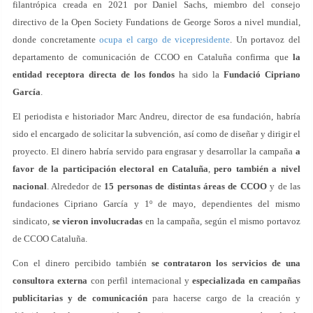
filantrópica creada en 2021 por Daniel Sachs, miembro del consejo
directivo de la Open Society Fundations de George Soros a nivel mundial,
donde concretamente
ocupa el cargo de vicepresidente
. Un portavoz del
departamento de comunicación de CCOO en Cataluña confirma que
la
entidad receptora directa de los fondos
ha sido la
Fundació Cipriano
García
.
El periodista e historiador Marc Andreu, director de esa fundación, habría
sido el encargado de solicitar la subvención, así como de diseñar y dirigir el
proyecto. El dinero habría servido para engrasar y desarrollar la campaña
a
favor de la participación electoral en Cataluña
,
pero también a nivel
nacional
. Alrededor de
15 personas de distintas áreas de CCOO
y de las
fundaciones Cipriano García y 1º de mayo, dependientes del mismo
sindicato,
se vieron involucradas
en la campaña, según el mismo portavoz
de CCOO Cataluña.
Con el dinero percibido también
se contrataron los servicios de una
consultora externa
con perfil internacional y
especializada en campañas
publicitarias y de comunicación
para hacerse cargo de la creación y