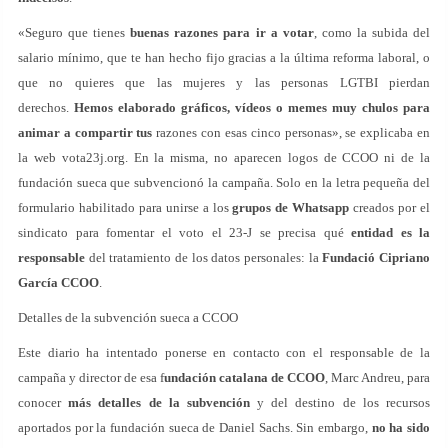
«Seguro que tienes
buenas razones para ir a votar
, como la subida del
salario mínimo, que te han hecho fijo gracias a la última reforma laboral, o
que no quieres que las mujeres y las personas LGTBI pierdan
derechos.
Hemos elaborado gráficos, vídeos o memes muy chulos para
animar a compartir tus
razones con esas cinco personas», se explicaba en
la web vota23j.org. En la misma, no aparecen logos de CCOO ni de la
fundación sueca que subvencionó la campaña. Solo en la letra pequeña del
formulario habilitado para unirse a los
grupos de Whatsapp
creados por el
sindicato para fomentar el voto el 23-J se precisa qué
entidad es la
responsable
del tratamiento de los datos personales: la
Fundació Cipriano
García CCOO
.
Detalles de la subvención sueca a CCOO
Este diario ha intentado ponerse en contacto con el responsable de la
campaña y director de esa f
undación catalana de CCOO
, Marc Andreu, para
conocer
más detalles de la subvención
y del destino de los recursos
aportados por la fundación sueca de Daniel Sachs. Sin embargo,
no ha sido