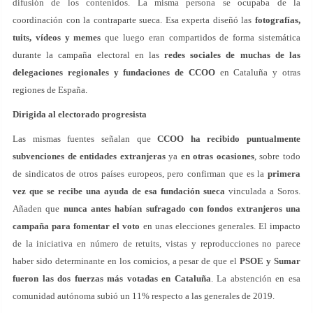
difusión de los contenidos. La misma persona se ocupaba de la
coordinación con la contraparte sueca. Esa experta diseñó las
fotografías,
tuits, vídeos y memes
que luego eran compartidos de forma sistemática
durante la campaña electoral en las
redes sociales de muchas de las
delegaciones regionales y fundaciones de CCOO
en Cataluña y otras
regiones de España.
Dirigida al electorado progresista
Las mismas fuentes señalan que
CCOO ha recibido puntualmente
subvenciones de entidades extranjeras
ya
en otras ocasiones
, sobre todo
de sindicatos de otros países europeos, pero confirman que es la
primera
vez que se recibe una ayuda de esa fundación sueca
vinculada a Soros.
Añaden que
nunca antes habían sufragado con fondos extranjeros una
campaña para fomentar el voto
en unas elecciones generales. El impacto
de la iniciativa en número de retuits, vistas y reproducciones no parece
haber sido determinante en los comicios, a pesar de que el
PSOE y Sumar
fueron las dos fuerzas más votadas en Cataluña
. La abstención en esa
comunidad autónoma subió un 11% respecto a las generales de 2019.