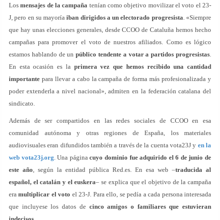
Los
mensajes de la campaña
tenían como objetivo movilizar el voto el 23-
J, pero en su mayoría
iban dirigidos a un electorado progresista
. «Siempre
que hay unas elecciones generales, desde CCOO de Cataluña hemos hecho
campañas para promover el voto de nuestros afiliados. Como es lógico
estamos hablando de un
público tendente a votar a partidos progresistas
.
En esta ocasión es la
primera vez que hemos recibido una cantidad
importante
para llevar a cabo la campaña de forma más profesionalizada y
poder extenderla a nivel nacional», admiten en la federación catalana del
sindicato.
Además de ser compartidos en las redes sociales de CCOO en esa
comunidad autónoma y otras regiones de España, los materiales
audiovisuales eran difundidos también a través de la cuenta vota23J y
en la
web vota23j.org
. Una página
cuyo dominio fue adquirido el 6 de junio de
este año
, según la entidad pública Red.es. En esa web –
traducida al
español, el catalán y el euskera
– se explica que el objetivo de la campaña
era
multiplicar el voto
el 23-J. Para ello, se pedía a cada persona interesada
que incluyese los datos de
cinco amigos o familiares que estuvieran
indecisos
.