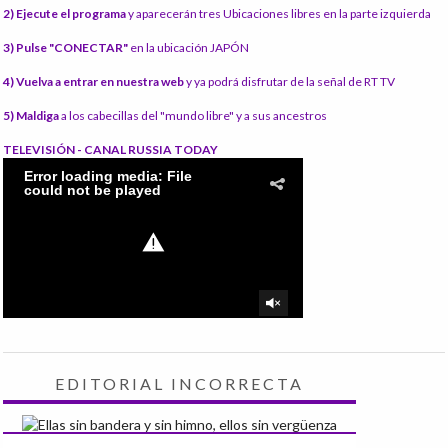
2) Ejecute el programa
y aparecerán tres Ubicaciones libres en la parte izquierda
3) Pulse "CONECTAR"
en la ubicación JAPÓN
4) Vuelva a entrar en nuestra web
y ya podrá disfrutar de la señal de RT TV
5) Maldiga
a los cabecillas del "mundo libre" y a sus ancestros
TELEVISIÓN - CANAL RUSSIA TODAY
EDITORIAL INCORRECTA