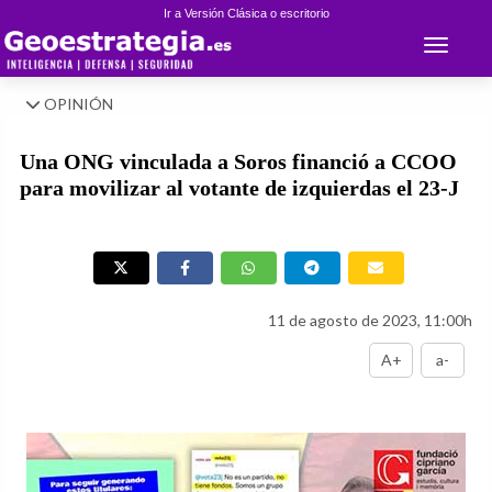
Ir a Versión Clásica o escritorio
Toggle 
OPINIÓN
Una ONG vinculada a Soros financió a CCOO
para movilizar al votante de izquierdas el 23-J
11 de agosto de 2023, 11:00h
A+
a-