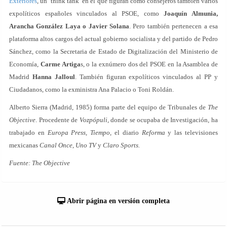
Exteriores
, un ‘think tank’ en el que figuran como consejeros también varios
expolíticos españoles vinculados al PSOE, como
Joaquín Almunia,
Arancha González Laya o Javier Solana
. Pero también pertenecen a esa
plataforma altos cargos del actual gobierno socialista y del partido de Pedro
Sánchez, como la Secretaria de Estado de Digitalización del Ministerio de
Economía,
Carme Artiga
s, o la exnúmero dos del PSOE en la Asamblea de
Madrid
Hanna Jalloul
. También figuran expolíticos vinculados al PP y
Ciudadanos, como la exministra Ana Palacio o Toni Roldán.
Alberto Sierra (Madrid, 1985) forma parte del equipo de Tribunales de
The
Objective
. Procedente de
Vozpópuli
, donde se ocupaba de Investigación, ha
trabajado en
Europa Press
,
Tiempo
, el diario
Reforma
y las televisiones
mexicanas
Canal Once
,
Uno TV
y
Claro Sports.
Fuente: The Objective
Abrir página en versión completa