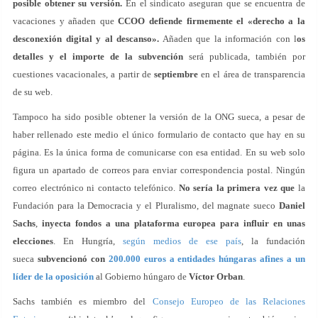
posible obtener su versión.
En el sindicato aseguran que se encuentra de
vacaciones y añaden que
CCOO defiende firmemente el «derecho a la
desconexión digital y al descanso».
Añaden que la información con l
os
detalles y el importe de la subvención
será publicada, también por
cuestiones vacacionales, a partir de
septiembre
en el área de transparencia
de su web.
Tampoco ha sido posible obtener la versión de la ONG sueca, a pesar de
haber rellenado este medio el único formulario de contacto que hay en su
página. Es la única forma de comunicarse con esa entidad. En su web solo
figura un apartado de correos para enviar correspondencia postal. Ningún
correo electrónico ni contacto telefónico.
No sería la primera vez que
la
Fundación para la Democracia y el Pluralismo, del magnate sueco
Daniel
Sachs
,
inyecta
fondos a una plataforma europea para influir en unas
elecciones
. En Hungría,
según medios de ese país
, la fundación
sueca
subvencionó con
200.000 euros a entidades húngaras afines a un
líder de la oposición
al Gobierno húngaro de
Víctor Orban
.
Sachs también es miembro del
Consejo Europeo de las Relaciones