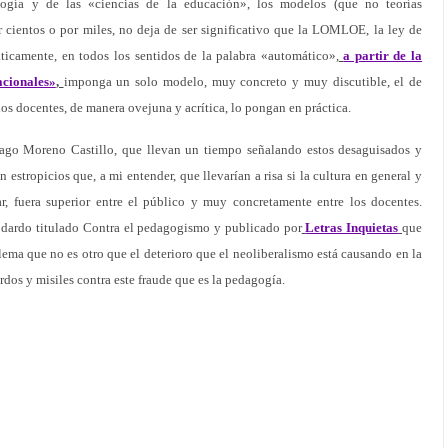
ología y de las «ciencias de la educación», los modelos (que no teorías
r cientos o por miles, no deja de ser significativo que la LOMLOE, la ley de
ticamente, en todos los sentidos de la palabra «automático»,
a partir de la
cionales»
,
imponga un solo modelo, muy concreto y muy discutible, el de
los docentes, de manera ovejuna y acrítica, lo pongan en práctica.
ago Moreno Castillo, que llevan un tiempo señalando estos desaguisados y
 estropicios que, a mi entender, que llevarían a risa si la cultura en general y
ar, fuera superior entre el público y muy concretamente entre los docentes.
 dardo titulado Contra el pedagogismo y publicado por
Letras Inquietas
que
lema que no es otro que el deterioro que el neoliberalismo está causando en la
os y misiles contra este fraude que es la pedagogía.