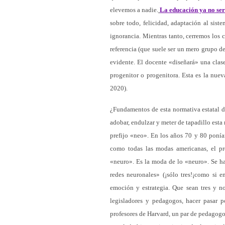
elevemos a nadie.
La educación ya no ser
sobre todo, felicidad, adaptación al sist
ignorancia. Mientras tanto, cerremos los
referencia (que suele ser un mero grupo d
evidente. El docente «diseñará» una clas
progenitor o progenitora. Esta es la nu
2020).
¿Fundamentos de esta normativa estatal 
adobar, endulzar y meter de tapadillo esta
prefijo «neo». En los años 70 y 80 ponían
como todas las modas americanas, el pr
«neuro». Es la moda de lo «neuro». Se ha
redes neuronales» (¡sólo tres!¡como si e
emoción y estrategia. Que sean tres y no
legisladores y pedagogos, hacer pasar p
profesores de Harvard, un par de pedagogo