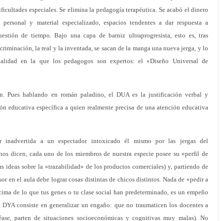
ificultades especiales. Se elimina la pedagogía terapéutica. Se acabó el dinero
e personal y material especializado, espacios tendentes a dar respuesta a
uestión de tiempo. Bajo una capa de barniz ultraprogresista, esto es, tras
scriminación, la real y la inventada, se sacan de la manga una nueva jerga, y lo
cialidad en la que los pedagogos son expertos: el «Diseño Universal de
n. Pues hablando en román paladino, el DUA es la justificación verbal y
ión educativa específica a quien realmente precisa de una atención educativa
r inadvertida a un espectador intoxicado él mismo por las jergas del
 nos dicen, cada uno de los miembros de nuestra especie posee su «perfil de
as ideas sobre la «trazabilidad» de los productos comerciales) y, partiendo de
sor en el aula debe lograr cosas distintas de chicos distintos. Nada de «pedir a
cima de lo que tus genes o tu clase social han predeterminado, es un empeño
l DYA consiste en generalizar un engaño: que no traumaticen los docentes a
léase, parten de situaciones socioeconómicas y cognitivas muy malas). No