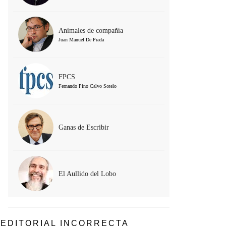
Animales de compañía
Juan Manuel De Prada
FPCS
Fernando Pino Calvo Sotelo
Ganas de Escribir
El Aullido del Lobo
EDITORIAL INCORRECTA