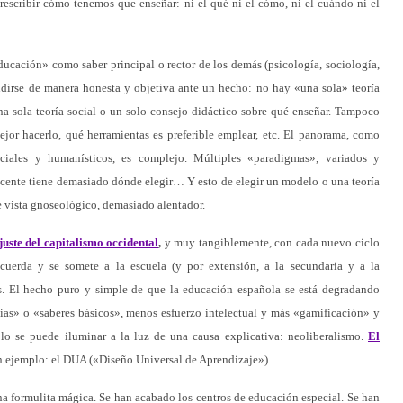
rescribir cómo tenemos que enseñar: ni el qué ni el cómo, ni el cuándo ni el
educación» como saber principal o rector de los demás (psicología, sociología,
ndirse de manera honesta y objetiva ante un hecho: no hay «una sola» teoría
na sola teoría social o un solo consejo didáctico sobre qué enseñar. Tampoco
jor hacerlo, qué herramientas es preferible emplear, etc. El panorama, como
ciales y humanísticos, es complejo. Múltiples «paradigmas», variados y
ocente tiene demasiado dónde elegir… Y esto de elegir un modelo o una teoría
de vista gnoseológico, demasiado alentador.
uste del capitalismo occidental
,
y muy tangiblemente, con cada nuevo ciclo
cuerda y se somete a la escuela (y por extensión, a la secundaria y a la
. El hecho puro y simple de que la educación española se está degradando
s» o «saberes básicos», menos esfuerzo intelectual y más «gamificación» y
ólo se puede iluminar a la luz de una causa explicativa: neoliberalismo.
El
 ejemplo: el DUA («Diseño Universal de Aprendizaje»).
a formulita mágica. Se han acabado los centros de educación especial. Se han