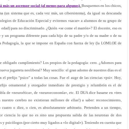
á más un ascensor social (al menos para algunos)
.
Busquemos en los chicos,
ema (un sistema que es, cada vez más, un cibersistema), da igual su descarada
 colegios de Educación Especial y evitemos «sacar» a alumnos de su grupo de
e edad) para no discriminarlo. ¿Quién «se come el marrón»? El docente, eso es
e y un programa diferente para cada hijo de su padre y/o de su madre o de su
eva Pedagogía, la que se impone en España con fuerza de ley (la LOMLOE de
de obligado cumplimiento? Los propios de la pedagogía: cero. ¿Adornos para
 nueva jugarreta neoliberal? Muy sencillo: el gran adorno de nuestros días es el
 el prefijo “psico” a todas las cosas. Fue el auge de las ciencias «psi». Hoy,
efijo ornamental y otorgador inmediato de prestigio y relumbrón es el de
bla de «neuroética», de «neuroeconomía», etc. El DUA dice basarse en «tres
n nuestro cerebro no existieran millones de ellas!) a saber: reconocimiento,
 cuatro o diez, o cien, es absolutamente arbitrario. Pretenden a un tiempo,
or ciencia lo que no es sino una propuesta salida de las neuronas de dos
s y psicólogos (por cierto muy ligados a «lo digital»). Teniendo en cuenta que