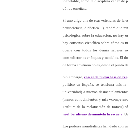
inapelable, como la disciplina capaz de p
dónde enseñar…
Si uno elige una de esas «ciencias de la 
neurociencia, didáctica…), tendrá que re
psicológica sobre la educación, no hay u
hay consenso científico sobre cómo es me
ocurre con todos los demás saberes so
contradictorios enfoques y modelos. El d
de forma arbitraria no es, desde el punto 
Sin embargo,
con cada nueva fase de reaj
político en España, se tensiona más la 
universidad) a nuevos desmantelamientos
(menos conocimientos y más «competencia
«cultura de la reclamación de notas») s
neoliberalismo desmantela la escuela
.
Un
Los poderes mundialistas han dado con un