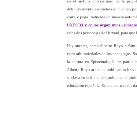
en el ámbito universitario de la psic
definitivamente asentadas) se cuentan po
corta y pega traducida de manera automá
UNESCO y de los organismos «suprana
estos dos personajes de Harvard, para que 
Hay autores, como Alberto Royo o Santi
estas arbitrariedades de los pedagogos. Son
la cultura en Epistemología, en particul
Alberto Royo acaba de publicar un breve
se clava en la diana del problema: el prob
educación española. Esperamos nuevos dard