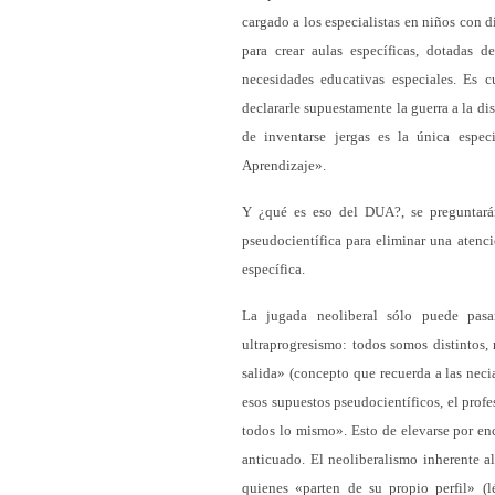
cargado a los especialistas en niños con d
para crear aulas específicas, dotadas d
necesidades educativas especiales. Es c
declararle supuestamente la guerra a la di
de inventarse jergas es la única espe
Aprendizaje».
Y ¿qué es eso del DUA?, se preguntará
pseudocientífica para eliminar una atenc
específica.
La jugada neoliberal sólo puede pasa
ultraprogresismo: todos somos distintos,
salida» (concepto que recuerda a las neci
esos supuestos pseudocientíficos, el profe
todos lo mismo». Esto de elevarse por en
anticuado. El neoliberalismo inherente a
quienes «parten de su propio perfil» (