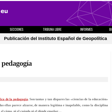
SECCIONES
TRIBUNA LIBRE
INFORMES
B
Publicación del Instituto Español de Geopolítica
a pedagogía
ico de la pedagogía
. Son tantas y tan dispares las «ciencias de la educación»
as ellas parece alzarse, de manera legítima e inapelable, como la disciplina
i el cómo, ni el cuándo ni el dónde enseñar…