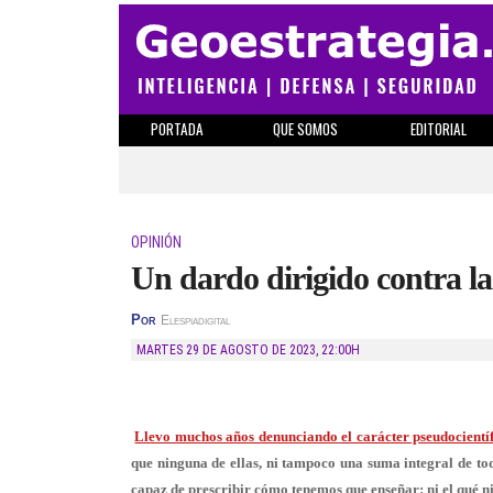
PORTADA
QUE SOMOS
EDITORIAL
OPINIÓN
Un dardo dirigido contra l
Por
Elespiadigital
MARTES 29 DE AGOSTO DE 2023
,
22:00H
Llevo muchos años denunciando el carácter pseudocientíf
que ninguna de ellas, ni tampoco una suma integral de tod
capaz de prescribir cómo tenemos que enseñar: ni el qué n