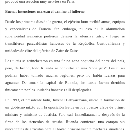
provocó una reacción muy nerviosa en París.
Buenas intenciones marcan el camino al infierno
Desde los primeros días de la guerra, el ejército hutu recibió armas, equipos
y especialistas de Francia. Sin embargo, ni esto ni la abrumadora
superioridad numérica pudieron detener la ofensiva tutsi, y luego se
transfirieron paracaidistas franceses de la República Centroafricana y
unidades de élite del ejército de Zaire de Zaire.
Los tutsis se atrincheraron en una única zona pequeña del norte del país,
pero, de hecho, todo Ruanda se convirtió en una "zona gris". Los tutsis
podrían haber tomado muchas regiones, pero no había fuerzas para
aguantar. De tomar la capital de Ruanda, los tutsis fueron dtenidos
únicamente por las unidades francesas allí desplegadas.
En 1993, el presidente hutu, Juvenal Habyarimana, inició la formación de
un gobierno mixto con la oposición hutus en los puestos clave de primer
ministro y ministro de Justicia. Pero casi inmediatamente después de la
firma de los Acuerdos de Arusha, Ruanda comienza una compra sin
precedentes de artículos para el hogar, principalmente machetes, guadañas,