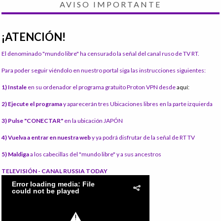
AVISO IMPORTANTE
¡ATENCIÓN!
El denominado "mundo libre" ha censurado la señal del canal ruso de TV RT.
Para poder seguir viéndolo en nuestro portal siga las instrucciones siguientes:
1) Instale
en su ordenador el programa gratuito Proton VPN desde
aquí:
2) Ejecute el programa
y aparecerán tres Ubicaciones libres en la parte izquierda
3) Pulse "CONECTAR"
en la ubicación JAPÓN
4) Vuelva a entrar en nuestra web
y ya podrá disfrutar de la señal de RT TV
5) Maldiga
a los cabecillas del "mundo libre" y a sus ancestros
TELEVISIÓN - CANAL RUSSIA TODAY