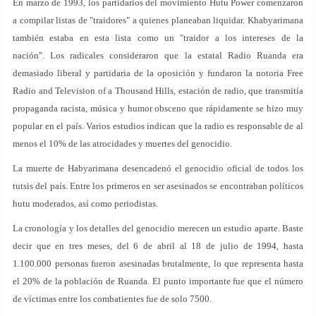
En marzo de 1993, los partidarios del movimiento Hutu Power comenzaron
a compilar listas de "traidores" a quienes planeaban liquidar. Khabyarimana
también estaba en esta lista como un "traidor a los intereses de la
nación". Los radicales consideraron que la estatal Radio Ruanda era
demasiado liberal y partidaria de la oposición y fundaron la notoria Free
Radio and Television of a Thousand Hills, estación de radio, que transmitía
propaganda racista, música y humor obsceno que rápidamente se hizo muy
popular en el país. Varios estudios indican que la radio es responsable de al
menos el 10% de las atrocidades y muertes del genocidio.
La muerte de Habyarimana desencadenó el genocidio oficial de todos los
tutsis del país. Entre los primeros en ser asesinados se encontraban políticos
hutu moderados, así como periodistas.
La cronología y los detalles del genocidio merecen un estudio aparte. Baste
decir que en tres meses, del 6 de abril al 18 de julio de 1994, hasta
1.100.000 personas fueron asesinadas brutalmente, lo que representa hasta
el 20% de la población de Ruanda. El punto importante fue que el número
de víctimas entre los combatientes fue de solo 7500.