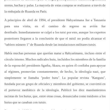
sierras, hachas y palas. La mayoría de estas compras se realizaron a través de
la embajada de Ruanda en París.
A principios de abril de 1994, el presidente Habyarimana fue a Tanzania
para una visita, en el camino de regreso su avión fue
derribado. Inmediatamente se culpó a los tutsi por esto, aunque los expertos
posteriores llegaron a la conclusión de que el misil no podía alcanzar el
"tablero número 1" de Ruanda desde las instalaciones militares tutsis.
Había muchas personas que querían matar a Habyarimanu, incluso entre el
círculo interno. Muchos radicales hutu, incluidos los miembros de la familia
de la esposa del presidente Agatha, Akazu, en quien él confiaba para apoyar
al régimen, promovían constantemente, de hecho, la ideología nazi, que
simplemente se llamaba "poder hutu". La popular revista "Kangura",
fundada por un grupo de oficiales y miembros del gobierno, se convirtió en
el portavoz mediático de la ideología. Publicó los diez mandamientos
racistas de los hutus, que, entre otras cosas, denunciaba como traidores a los
hutus que se casaban con tutsis.