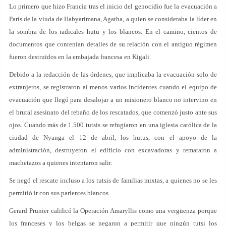
Lo primero que hizo Francia tras el inicio del genocidio fue la evacuación a
París de la viuda de Habyarimana, Agatha, a quien se consideraba la líder en
la sombra de los radicales hutu y los blancos. En el camino, cientos de
documentos que contenían detalles de su relación con el antiguo régimen
fueron destruidos en la embajada francesa en Kigali.
Debido a la redacción de las órdenes, que implicaba la evacuación solo de
extranjeros, se registraron al menos varios incidentes cuando el equipo de
evacuación que llegó para desalojar a un misionero blanco no intervino en
el brutal asesinato del rebaño de los rescatados, que comenzó justo ante sus
ojos. Cuando más de 1.500 tutsis se refugiaron en una iglesia católica de la
ciudad de Nyanga el 12 de abril, los hutus, con el apoyo de la
administración, destruyeron el edificio con excavadoras y remataron a
machetazos a quienes intentaron salir.
Se negó el rescate incluso a los tutsis de familias mixtas, a quienes no se les
permitió ir con sus parientes blancos.
Gerard Prunier calificó la Operación Amaryllis como una vergüenza porque
los franceses y los belgas se negaron a permitir que ningún tutsi los