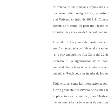
Se trataba de una campaña orquestada al 
documentos del Foreign Office, demostran
y el Vaticano en julio de 1933. El Concord
común de Ucrania. El plan fue ideado por
liquidación y anexión de Checoslovaquia, 
Enterado de los planes del austrofascista
envió un telegrama confidencial al carden
"
a la caridad pública (
La Croix del 22 de
Cáucaso...". La organización de la "car
empleado hasta la saciedad contra Rusia p
cuando el Reich coge las riendas de los as
Todo ello, así como las informaciones sob
fueron producto del servicio de Asuntos Ru
implicaciones con Innitzer, pero Charles
menos con la Santa Sede antes de emitir pr