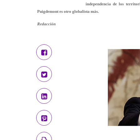
independencia de los territo
Puigdemont es otro globalista más.
Redacción