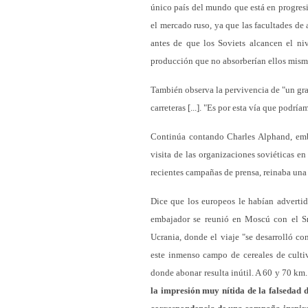
único país del mundo que está en progresió
el mercado ruso, ya que las facultades de
antes de que los Soviets alcancen el ni
producción que no absorberían ellos mism
También observa la pervivencia de "un grave
carreteras [...]. "Es por esta vía que podr
Continúa contando Charles Alphand, emba
visita de las organizaciones soviéticas e
recientes campañas de prensa, reinaba un
Dice que los europeos le habían advertido
embajador se reunió en Moscú con el Sr
Ucrania, donde el viaje "se desarrolló co
este inmenso campo de cereales de culti
donde abonar resulta inútil. A 60 y 70 km
la impresión muy nítida de la falsedad d