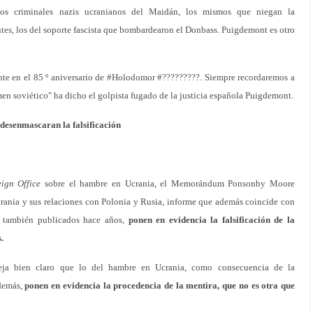
os criminales nazis ucranianos del Maidán, los mismos que niegan la
ntes, los del soporte fascista que bombardearon el Donbass. Puigdemont es otro
nte en el 85 º aniversario de #Holodomor #?????????. Siempre recordaremos a
men soviético" ha dicho el golpista fugado de la justicia española Puigdemont.
esenmascaran la falsificación
ign Office
sobre el hambre en Ucrania, el Memorándum Ponsonby Moore
crania y sus relaciones con Polonia y Rusia, informe que además coincide con
, también publicados hace años,
ponen en evidencia la falsificación de la
.
eja bien claro que lo del hambre en Ucrania, como consecuencia de la
además,
ponen en evidencia la procedencia de la mentira, que no es otra que