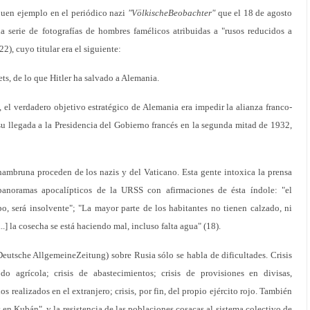
uen ejemplo en el periódico nazi
"VölkischeBeobachter"
que el 18 de agosto
 serie de fotografías de hombres famélicos atribuidas a "rusos reducidos a
2), cuyo titular era el siguiente:
ets, de lo que Hitler ha salvado a Alemania.
el verdadero objetivo estratégico de Alemania era impedir la alianza franco-
su llegada a la Presidencia del Gobierno francés en la segunda mitad de 1932,
a hambruna proceden de los nazis y del Vaticano. Esta gente intoxica la prensa
panoramas apocalípticos de la URSS con afirmaciones de ésta índole: "el
o, será insolvente"; "La mayor parte de los habitantes no tienen calzado, ni
...] la cosecha se está haciendo mal, incluso falta agua" (18).
eutsche AllgemeineZeitung) sobre Rusia sólo se habla de dificultades. Crisis
o agrícola; crisis de abastecimientos; crisis de provisiones en divisas,
s realizados en el extranjero; crisis, por fin, del propio ejército rojo. También
 en Kubán", y la resistencia de las poblaciones cosacas al sistema colectivo de