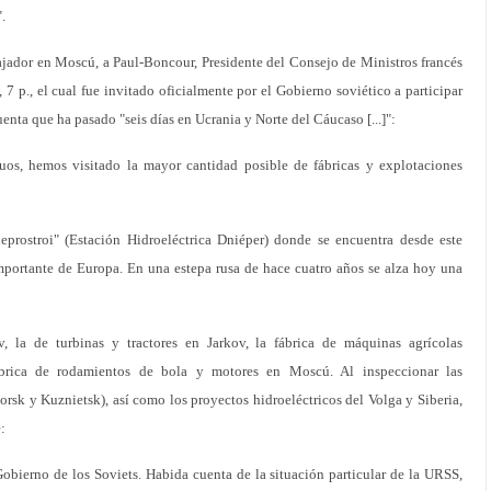
.
jador en Moscú, a Paul-Boncour, Presidente del Consejo de Ministros francés
7 p., el cual fue invitado oficialmente por el Gobierno soviético a participar
cuenta que ha pasado "seis días en Ucrania y Norte del Cáucaso [...]":
s, hemos visitado la mayor cantidad posible de fábricas y explotaciones
rostroi" (Estación Hidroeléctrica Dniéper) donde se encuentra desde este
mportante de Europa. En una estepa rusa de hace cuatro años se alza hoy una
ev, la de turbinas y tractores en Jarkov, la fábrica de máquinas agrícolas
 fábrica de rodamientos de bola y motores en Moscú. Al inspeccionar las
orsk y Kuznietsk), así como los proyectos hidroeléctricos del Volga y Siberia,
:
obierno de los Soviets. Habida cuenta de la situación particular de la URSS,