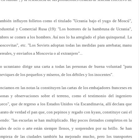
ambién influyen folletos como el titulado "Ucrania bajo el yugo de Moscú",
ndustrial y Comercial Rusa (19): "Los horrores de la hambruna de Ucrania",
ombres se comen a los hombres. Así nos lo ha arreglado el plan quinquenal. La
oscovitas", etc. "Los Soviets adoptan todas las medidas para arrebatar, manu
ereales, y enviarlos a Moscovia o al extranjero"...
co ucraniano dirige una carta a todas las personas de buena voluntad "para
heviques de los pequeños y míseros, de los débiles y los inocentes".
nciamos en las notas la constituyen las cartas de los embajadores franceses en
onas y observaciones sobre el terreno, como el testimonio del ingeniero
co", que de regreso a los Estados Unidos vía Escandinavia, allí declara que
arato de verdad el pan que, con pepinos y regado con kyass, constituye casi el
endo: "las escuelas se han multiplicado. Hay pocos iletrados completos en la
ales de ocio o arte están siempre llenos, y sorprenden por su brillo. Se han
impieza de las ciudades también ha mejorado mucho, pero los transportes