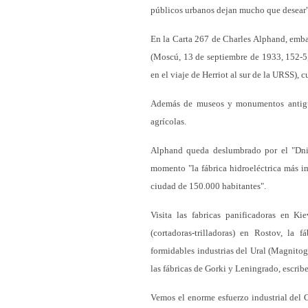
públicos urbanos dejan mucho que desear"
En la Carta 267 de Charles Alphand, emba
(Moscú, 13 de septiembre de 1933, 152-5, 
en el viaje de Herriot al sur de la URSS), 
Además de museos y monumentos antiguo
agrícolas.
Alphand queda deslumbrado por el "Dniep
momento "la fábrica hidroeléctrica más i
ciudad de 150.000 habitantes".
Visita las fabricas panificadoras en Ki
(cortadoras-trilladoras) en Rostov, la
formidables industrias del Ural (Magnitog
las fábricas de Gorki y Leningrado, escribe
Vemos el enorme esfuerzo industrial del G