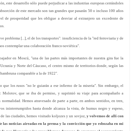
n, este desarrollo sólo puede perjudicar a las industrias europeas cerrándoles
 absorción de este mercado son tan grandes que pasarán 50 o incluso 100 años
vel de prosperidad que les obligue a desviar al extranjero un excedente de
os.
 problema [...], el de los transportes": insuficiencia de la "red ferroviaria y de
íamos contemplar una colaboración franco-soviética".
jador en Moscú, "una de las partes más importantes de nuestra gira fue la
n Ucrania y Norte del Cáucaso, el centro mismo de territorios donde, según las
a hambruna comparable a la de 1922".
 que los rusos "no le guiarán a ese infierno de la miseria". Sin embargo, el
. Molotov, que se iba de permiso, y suprimió su viaje para acompañarlo a
n normalidad. Hemos atravesado de parte a parte, en ambos sentidos, en tren,
vos ininterrumpidos hasta donde alcanza la vista, de humus negro y espeso,
. de las ciudades, hemos visitado koljozes y un sovjoz,
y volvemos de allí con
e las noticias aireadas en la prensa y la convicción que yo esbozaba en mi