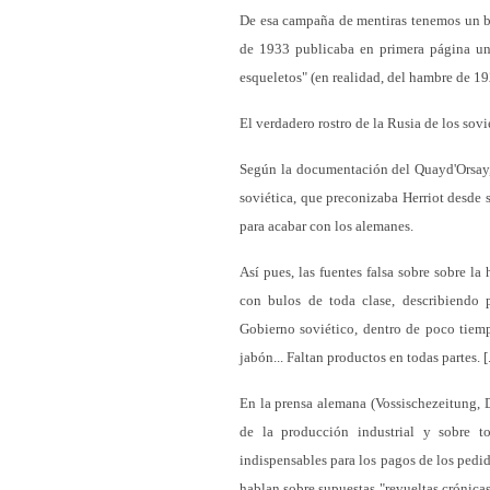
De esa campaña de mentiras tenemos un b
de 1933 publicaba en primera página una
esqueletos" (en realidad, del hambre de 192
El verdadero rostro de la Rusia de los sovi
Según la documentación del Quayd'Orsay, 
soviética, que preconizaba Herriot desde 
para acabar con los alemanes.
Así pues, las fuentes falsa sobre sobre l
con bulos de toda clase, describiendo 
Gobierno soviético, dentro de poco tiemp
jabón... Faltan productos en todas partes. [
En la prensa alemana (Vossischezeitung, D
de la producción industrial y sobre tod
indispensables para los pagos de los pedido
hablan sobre supuestas "revueltas crónicas