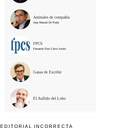
Animales de compañía
Juan Manuel De Prada
FPCS
Fernando Pino Calvo Sotelo
Ganas de Escribir
El Aullido del Lobo
EDITORIAL INCORRECTA