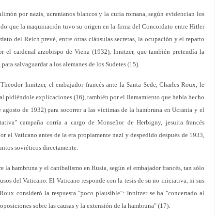
alimón por nazis, ucranianos blancos y la curia romana, según evidencian los
do que la maquinación tuvo su origen en la firma del Concordato entre Hitler
ato del Reich prevé, entre otras cláusulas secretas, la ocupación y el reparto
 el cardenal arzobispo de Viena (1932), Innitzer, que también pretendía la
para salvaguardar a los alemanes de los Sudetes (15).
 Theodor Innitzer, el embajador francés ante la Santa Sede, Charles-Roux, le
al pidiéndole explicaciones (16), también por el llamamiento que había hecho
 agosto de 1932) para socorrer a las víctimas de la hambruna en Ucrania y el
itativa" campaña corría a cargo de Monseñor de Herbigny, jesuita francés
or el Vaticano antes de la era propiamente nazi y despedido después de 1933,
untos soviéticos directamente.
re la hambruna y el canibalismo en Rusia, según el embajador francés, tan sólo
sos del Vaticano. El Vaticano responde con la tesis de su no iniciativa, ni sus
-Roux consideró la respuesta "poco plausible": Innitzer se ha "concertado al
oposiciones sobre las causas y la extensión de la hambruna" (17).