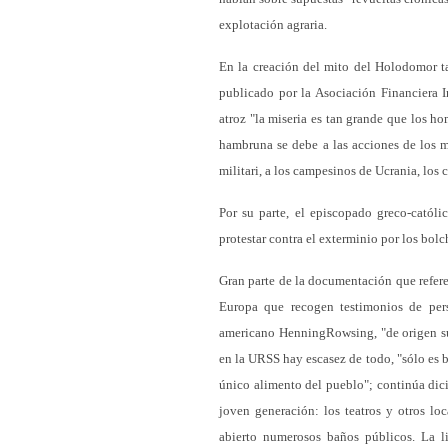
explotación agraria.
En la creación del mito del Holodomor t
publicado por la Asociación Financiera I
atroz "la miseria es tan grande que los h
hambruna se debe a las acciones de los m
militari, a los campesinos de Ucrania, los c
Por su parte, el episcopado greco-católi
protestar contra el exterminio por los bolc
Gran parte de la documentación que refere
Europa que recogen testimonios de pers
americano HenningRowsing, "de origen sue
en la URSS hay escasez de todo, "sólo es b
único alimento del pueblo"; continúa dici
joven generación: los teatros y otros loc
abierto numerosos baños públicos. La l