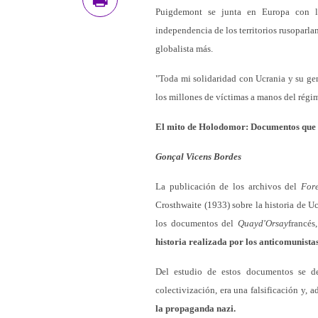
Puigdemont se junta en Europa con l
independencia de los territorios rusoparla
globalista más.
"Toda mi solidaridad con Ucrania y su ge
los millones de víctimas a manos del régi
El mito de Holodomor: Documentos que d
Gonçal Vicens Bordes
La publicación de los archivos del
Fore
Crosthwaite (1933) sobre la historia de U
los documentos del
Quayd'Orsay
francés
historia realizada por los anticomunistas
Del estudio de estos documentos se d
colectivización, era una falsificación y, 
la propaganda nazi.