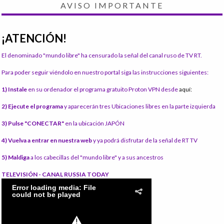
AVISO IMPORTANTE
¡ATENCIÓN!
El denominado "mundo libre" ha censurado la señal del canal ruso de TV RT.
Para poder seguir viéndolo en nuestro portal siga las instrucciones siguientes:
1) Instale
en su ordenador el programa gratuito Proton VPN desde
aquí:
2) Ejecute el programa
y aparecerán tres Ubicaciones libres en la parte izquierda
3) Pulse "CONECTAR"
en la ubicación JAPÓN
4) Vuelva a entrar en nuestra web
y ya podrá disfrutar de la señal de RT TV
5) Maldiga
a los cabecillas del "mundo libre" y a sus ancestros
TELEVISIÓN - CANAL RUSSIA TODAY