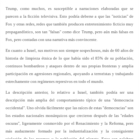
Trump, como muchos, es susceptible a narraciones elaboradas que se
parecen a la ficción televisiva. Esto podría deberse a que las "noticias" de
Fox y otras redes, redes que también producen entretenimiento ficticio muy
propagandístico, son tan "falsas" como dice Trump, pero aún más falsas en
Fox, pero contadas con una narrativa más convincente.
En cuanto a Israel, sus motivos son siempre sospechosos, más de 60 años de
historia de limpieza étnica de lo que había sido el 85% de su población,
continuos bombardeos y ataques dentro de sus propias fronteras y amplia
participación en agresiones regionales, apoyando a terroristas y trabajando
estrechamente con regímenes represivos en todo el mundo.
La descripción anterior, lo relativo a Israel, también podría ser una
descripción más amplia del comportamiento típico de una "democracia
occidental". Uno olvida fácilmente que las raíces de estas "democracias" son
los estados nacionales monárquicos que crecieron después de las "edades
oscuras", ligeramente conmovido por el Renacimiento y la Reforma, pero
más audazmente formado por la industrialización y la consiguiente
violación de los recursos y la población del planeta. Estas son palabras