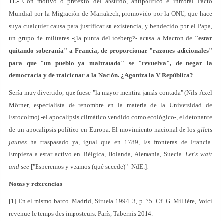
11.-
Con motivo o pretexto del absurdo, antipolítico e inmoral Pacto
Mundial por la Migración de Marrakech, promovido por la ONU, que hace
suya cualquier causa para justificar su existencia, y bendecido por el Papa,
un grupo de militares -¿la punta del iceberg?- acusa a Macron de
"estar
quitando soberanía" a Francia, de proporcionar "razones adicionales"
para que "un pueblo ya maltratado" se "revuelva", de negar la
democracia y de traicionar a la Nación. ¿Agoniza la V República?
Sería muy divertido, que fuese "la mayor mentira jamás contada" (Nils-Axel
Mörner, especialista de renombre en la materia de la Universidad de
Estocolmo) -el apocalipsis climático vendido como ecológico-, el detonante
de un apocalipsis político en Europa. El movimiento nacional de los
gilets
jaunes
ha traspasado ya, igual que en 1789, las fronteras de Francia.
Empieza a estar activo en Bélgica, Holanda, Alemania, Suecia.
Let's wait
and see
["Esperemos y veamos (qué sucede)" -NdE.].
Notas y referencias
[1] En el mismo barco. Madrid, Siruela 1994. 3, p. 75. Cf. G. Millière, Voici
revenue le temps des imposteurs. París, Tabernis 2014.