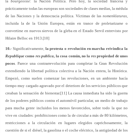
la
bourgeoisie
: la Nación Política. Pero hoy, la sociedad francesa y
prácticamente todas las europeas son sociedades de clases medias, la médula
de las Naciones y la democracia política. Víctimas de las
nomenklaturas
,
incluida la de la Unión Europea, están en trance de proletarizarse o
convertirse en nuevos siervos de la gleba en el Estado Servil entrevisto por
Hilaire Belloc en 1913.[10]
10.-
Significativamente,
la protesta o revolución en marcha reivindica la
Republique
como
res publica
, la cosa común, no la
res
propiedad de unos
pocos
. Parece una contrarrevolución para completar la Gran Revolución
extendiendo la libertad política colectiva a la Nación entera, la Histórica.
Empezó, como suelen comenzar las revoluciones, en un ambiente hacía
tiempo muy cargado agravado por el deterioro de los servicios públicos que
creaban la sensación de bienestar.[11] La causa inmediata ha sido la guerra
de los poderes públicos contra el automóvil particular, un medio de trabajo
para mucha gente incluidos los menos favorecidos, sobre todo la que no
vive en ciudades: prohibiciones como la de circular a más de 80 kilómetros,
restricciones a la circulación en lugares elegidos caprichosamente, la
cuestión de si el diésel, la gasolina o el coche eléctrico, la antigüedad de los