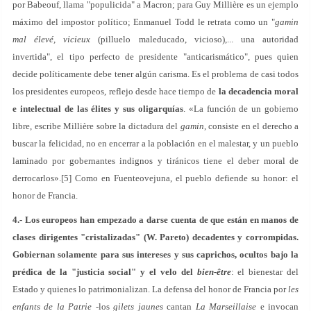
por Babeouf, llama "populicida" a Macron; para Guy Millière es un ejemplo
máximo del impostor político; Enmanuel Todd le retrata como un "
gamin
mal élevé, vicieux
(pilluelo maleducado, vicioso),... una autoridad
invertida", el tipo perfecto de presidente "anticarismático", pues quien
decide políticamente debe tener algún carisma. Es el problema de casi todos
los presidentes europeos, reflejo desde hace tiempo de
la decadencia moral
e intelectual de las élites y sus oligarquías
. «La función de un gobierno
libre, escribe Millière sobre la dictadura del
gamin
, consiste en el derecho a
buscar la felicidad, no en encerrar a la población en el malestar, y un pueblo
laminado por gobernantes indignos y tiránicos tiene el deber moral de
derrocarlos».[5] Como en Fuenteovejuna, el pueblo defiende su honor: el
honor de Francia.
4.-
Los europeos han empezado a darse cuenta de que están en manos de
clases dirigentes "cristalizadas" (W. Pareto) decadentes y corrompidas.
Gobiernan solamente para sus intereses y sus caprichos, ocultos bajo la
prédica de la "justicia social" y el velo del
bien-être
: el bienestar del
Estado y quienes lo patrimonializan. La defensa del honor de Francia por
les
enfants de la Patrie
-los
gilets
jaunes
cantan
La
Marseillaise
e invocan