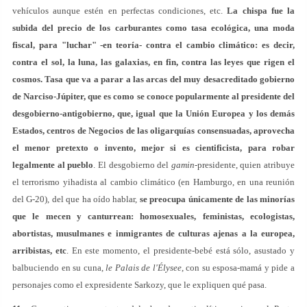
vehículos aunque estén en perfectas condiciones, etc.
La chispa fue la
subida del precio de los carburantes como tasa ecológica, una moda
fiscal, para "luchar" -en teoría- contra el cambio climático: es decir,
contra el sol, la luna, las galaxias, en fin, contra las leyes que rigen el
cosmos. Tasa que va a parar a las arcas del muy desacreditado gobierno
de Narciso-Júpiter, que es como se conoce popularmente al presidente del
desgobierno-antigobierno, que, igual que la Unión Europea y los demás
Estados, centros de Negocios de las oligarquías consensuadas, aprovecha
el menor pretexto o invento, mejor si es cientificista, para robar
legalmente al pueblo
. El desgobierno del
gamin
-presidente, quien atribuye
el terrorismo yihadista al cambio climático (en Hamburgo, en una reunión
del G-20), del que ha oído hablar,
se preocupa únicamente de las minorías
que le mecen y canturrean: homosexuales, feministas, ecologistas,
abortistas, musulmanes e inmigrantes de culturas ajenas a la europea,
arribistas, etc
. En este momento, el presidente-bebé está sólo, asustado y
balbuciendo en su cuna,
le
Palais de l'Élysee
, con su esposa-mamá y pide a
personajes como el expresidente Sarkozy, que le expliquen qué pasa.