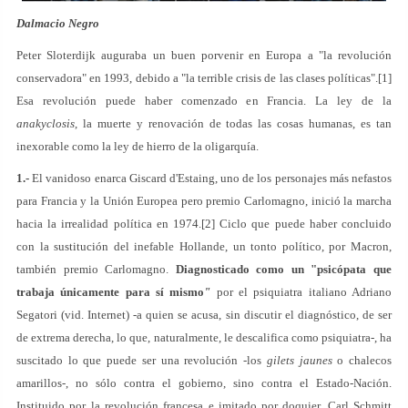
Dalmacio Negro
Peter Sloterdijk auguraba un buen porvenir en Europa a "la revolución
conservadora" en 1993, debido a "la terrible crisis de las clases políticas".[1]
Esa revolución puede haber comenzado en Francia. La ley de la
anakyclosis
, la muerte y renovación de todas las cosas humanas, es tan
inexorable como la ley de hierro de la oligarquía.
1.-
El vanidoso enarca Giscard d'Estaing, uno de los personajes más nefastos
para Francia y la Unión Europea pero premio Carlomagno, inició la marcha
hacia la irrealidad política en 1974.[2] Ciclo que puede haber concluido
con la sustitución del inefable Hollande, un tonto político, por Macron,
también premio Carlomagno.
Diagnosticado como un "psicópata que
trabaja únicamente para sí mismo
"
por el psiquiatra italiano Adriano
Segatori (vid. Internet) -a quien se acusa, sin discutir el diagnóstico, de ser
de extrema derecha, lo que, naturalmente, le descalifica como psiquiatra-, ha
suscitado lo que puede ser una revolución -los
gilets jaunes
o chalecos
amarillos-, no sólo contra el gobierno, sino contra el Estado-Nación.
Instituido por la revolución francesa e imitado por doquier, Carl Schmitt