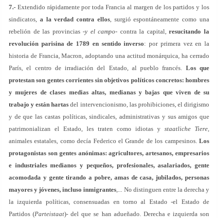
7.-
Extendido rápidamente por toda Francia al margen de los partidos y los
sindicatos,
a la verdad contra ellos
, surgió espontáneamente como una
rebelión de las provincias -
y el campo-
contra la capital,
resucitando la
revolución parisina de 1789 en sentido inverso
: por primera vez en la
historia de Francia, Macron, adoptando una actitud monárquica, ha cerrado
París, el centro de irradiación del Estado, al pueblo francés.
Los que
protestan son gentes corrientes sin objetivos políticos concretos: hombres
y mujeres de clases medias altas, medianas y bajas que viven de su
trabajo y están hartas
del intervencionismo, las prohibiciones, el dirigismo
y de que las castas políticas, sindicales, administrativas y sus amigos que
patrimonializan el Estado, les traten como idiotas y
staatliche Tiere,
animales estatales, como decía Federico el Grande de los campesinos.
Los
protagonistas son gentes anónimas: agricultores, artesanos, empresarios
e industriales medianos y pequeños, profesionales, asalariados, gente
acomodada y gente tirando a pobre, amas de casa, jubilados, personas
mayores y jóvenes, incluso inmigrantes
,... No distinguen entre la derecha y
la izquierda políticas, consensuadas en torno al Estado -el Estado de
Partidos (
Parteistaat
)
-
del que se han adueñado. Derecha e izquierda son