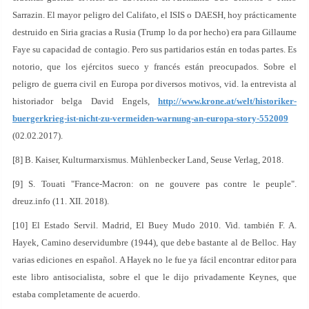
Sarrazin. El mayor peligro del Califato, el ISIS o DAESH, hoy prácticamente
destruido en Siria gracias a Rusia (Trump lo da por hecho) era para Gillaume
Faye su capacidad de contagio. Pero sus partidarios están en todas partes. Es
notorio, que los ejércitos sueco y francés están preocupados. Sobre el
peligro de guerra civil en Europa por diversos motivos, vid. la entrevista al
historiador belga David Engels,
http://www.krone.at/welt/historiker-
buergerkrieg-ist-nicht-zu-vermeiden-warnung-an-europa-story-552009
(02.02.2017).
[8] B. Kaiser, Kulturmarxismus. Mühlenbecker Land, Seuse Verlag, 2018.
[9] S. Touati "France-Macron: on ne gouvere pas contre le peuple".
dreuz.info (11. XII. 2018).
[10] El Estado Servil. Madrid, El Buey Mudo 2010. Vid. también F. A.
Hayek, Camino deservidumbre (1944), que debe bastante al de Belloc. Hay
varias ediciones en español. A Hayek no le fue ya fácil encontrar editor para
este libro antisocialista, sobre el que le dijo privadamente Keynes, que
estaba completamente de acuerdo.