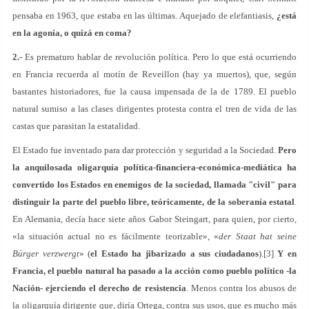
pensaba en 1963, que estaba en las últimas. Aquejado de elefantiasis,
¿está
en la agonía, o quizá en coma?
2.-
Es prematuro hablar de revolución política. Pero lo que está ocurriendo
en Francia recuerda al motín de Reveillon (hay ya muertos), que, según
bastantes historiadores, fue la causa impensada de la de 1789. El pueblo
natural sumiso a las clases dirigentes protesta contra el tren de vida de las
castas que parasitan la estatalidad.
El Estado fue inventado para dar protección y seguridad a la Sociedad.
Pero
la anquilosada oligarquía política-financiera-económica-mediática ha
convertido los Estados en enemigos de la sociedad, llamada "civil" para
distinguir la parte del pueblo libre, teóricamente, de la soberanía estatal
.
En Alemania, decía hace siete años Gabor Steingart, para quien, por cierto,
«la situación actual no es fácilmente teorizable», «
der Staat hat seine
Bürger verzwergt
» (
el Estado ha jibarizado a sus ciudadanos
).[3]
Y en
Francia, el pueblo natural ha pasado a la acción como pueblo político -la
Nación- ejerciendo el derecho de resistencia
. Menos contra los abusos de
la oligarquía dirigente que, diría Ortega, contra sus usos, que es mucho más