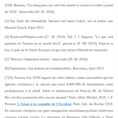
[2] B. Martoia, "Les françaises ont créé leur misère et creusé sa tombe à partir
de 1974". dreuz.info (29. XI. 2018)
[3] Das Ende der Normalität. Nachruf auf unser Leben, wie es bisher war.
Munich/Zurich, Piper 2011.
[4] BoulevardVoltaire.com (27. XI. 2018). Vid. J. J. Esparza, "Lo que está
pasando en Francia no se puede decir". gaceta.es (9. XII. 2018). Francia es
hoy el país de la Unión Europea en que hay menos libertad de expresión.
[5] "Macron, l'imposteur absolu". dreuz.info (29. XI. 2018).
[6] Populismos. Una defensa de loindefendible. Barcelona, Ariel 2015
[7] En Francia, hay 6556 lugares de culto islámico (más concurridos que las
iglesias cristianas) y se calcula que unos 4.000.000 de musulmanes están
predispuestos a la yihad. Sobre la islamización de Francia, Ph. de Villiers
Des cloches sonneront-elles encore demain? París, Albin Michel, 2016. J.-F.
Poisson,
L'Islam à la conquête de l'Occident
. Paris, Eds. du Rocher 2018.
En naciones europeas con gran inmigración musulmana podrían sobrevenir
cruentas guerras civiles. Lo advierten en Alemania Udo Ulfkotte o Thilo