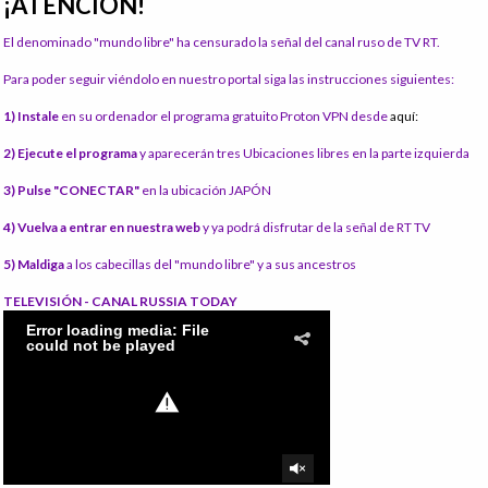
¡ATENCIÓN!
El denominado "mundo libre" ha censurado la señal del canal ruso de TV RT.
Para poder seguir viéndolo en nuestro portal siga las instrucciones siguientes:
1) Instale
en su ordenador el programa gratuito Proton VPN desde
aquí:
2) Ejecute el programa
y aparecerán tres Ubicaciones libres en la parte izquierda
3) Pulse "CONECTAR"
en la ubicación JAPÓN
4) Vuelva a entrar en nuestra web
y ya podrá disfrutar de la señal de RT TV
5) Maldiga
a los cabecillas del "mundo libre" y a sus ancestros
TELEVISIÓN - CANAL RUSSIA TODAY