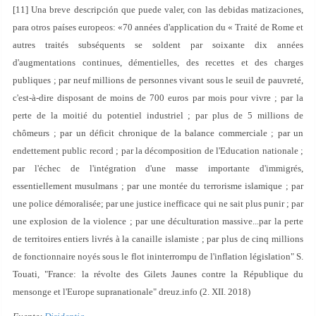
[11] Una breve descripción que puede valer, con las debidas matizaciones,
para otros países europeos: «70 années d'application du « Traité de Rome et
autres traités subséquents se soldent par soixante dix années
d'augmentations continues, démentielles, des recettes et des charges
publiques ; par neuf millions de personnes vivant sous le seuil de pauvreté,
c'est-à-dire disposant de moins de 700 euros par mois pour vivre ; par la
perte de la moitié du potentiel industriel ; par plus de 5 millions de
chômeurs ; par un déficit chronique de la balance commerciale ; par un
endettement public record ; par la décomposition de l'Education nationale ;
par l'échec de l'intégration d'une masse importante d'immigrés,
essentiellement musulmans ; par une montée du terrorisme islamique ; par
une police démoralisée; par une justice inefficace qui ne sait plus punir ; par
une explosion de la violence ; par une déculturation massive...par la perte
de territoires entiers livrés à la canaille islamiste ; par plus de cinq millions
de fonctionnaire noyés sous le flot ininterrompu de l'inflation législation" S.
Touati, "France: la révolte des Gilets Jaunes contre la République du
mensonge et l'Europe supranationale" dreuz.info (2. XII. 2018)