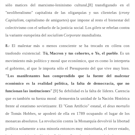
sólo matices del marxismo-leninismo cultural,[8] transfigurado en el
"neoliberalismo" capitalista de las oligarquías y sus clientelas (
crony
Capitalism
, capitalismo de amiguetes) que impone al resto el bienestar del
colectivismo con el señuelo de la justicia social. Los
gilets
se rebelan contra
la variante europeísta del
socialism Corporate
mundialista.
8.-
El malestar más o menos consciente se ha trocado en cólera con
trasfondo existencial:
Tú, Macron y tus cohortes, o Yo, el pueblo
. Es un
movimiento más político y moral que económico, que es como lo interpreta
el gobierno, al que le importa sólo el Presupuesto del que vive muy bien.
"Los manifestantes han comprendido que la fuente del malestar
económico es la realidad política, la falta de democracia, que no
funcionan las instituciones"
.[9] Su debilidad es la falta de líderes. Carencia
que es también su fuerza moral: demuestra la unidad de la Nación Histórica
frente al estatismo sovietizante. El "Gran Artificio" estatal, el
deus mortalis
de Tomás Hobbes, se apoderó de ella en 1789 ocupando el lugar de los
monarcas absolutos. La revolución contra la Monarquía devolvió la libertad
política solamente a una minoría entonces muy minoritaria, el tercer estado,