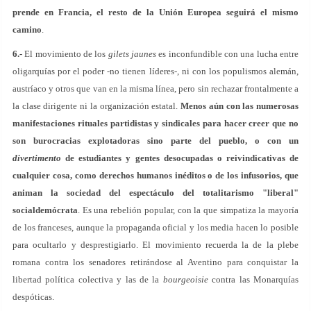
prende en Francia, el resto de la Unión Europea seguirá el mismo
camino
.
6.-
El movimiento de los
gilets jaunes
es inconfundible con una lucha entre
oligarquías por el poder -no tienen líderes-, ni con los populismos alemán,
austríaco y otros que van en la misma línea, pero sin rechazar frontalmente a
la clase dirigente ni la organización estatal.
Menos aún con las numerosas
manifestaciones rituales partidistas y sindicales para hacer creer que no
son burocracias explotadoras sino parte del pueblo, o con un
divertimento
de estudiantes y gentes desocupadas o reivindicativas de
cualquier cosa, como derechos humanos inéditos o de los infusorios, que
animan la sociedad del espectáculo del totalitarismo "liberal"
socialdemócrata
. Es una rebelión popular, con la que simpatiza la mayoría
de los franceses, aunque la propaganda oficial y los media hacen lo posible
para ocultarlo y desprestigiarlo. El movimiento recuerda la de la plebe
romana contra los senadores retirándose al Aventino para conquistar la
libertad política colectiva y las de la
bourgeoisie
contra las Monarquías
despóticas.