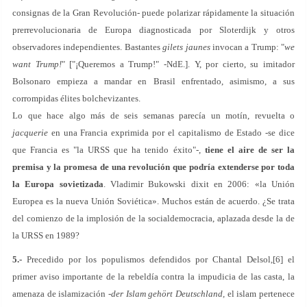
consignas de la Gran Revolución- puede polarizar rápidamente la situación
prerrevolucionaria de Europa diagnosticada por Sloterdijk y otros
observadores independientes. Bastantes
gilets
jaunes
invocan a Trump: "
we
want Trump!
" ["¡Queremos a Trump!" -NdE.]. Y, por cierto, su imitador
Bolsonaro empieza a mandar en Brasil enfrentado, asimismo, a sus
corrompidas élites bolchevizantes.
Lo que hace algo más de seis semanas parecía un motín, revuelta o
jacquerie
en una Francia exprimida por el capitalismo de Estado -se dice
que Francia es "la URSS que ha tenido éxito"-,
tiene el aire de ser la
premisa y la promesa de una revolución que podría extenderse por toda
la Europa sovietizada
. Vladimir Bukowski dixit en 2006: «la Unión
Europea es la nueva Unión Soviética». Muchos están de acuerdo. ¿Se trata
del comienzo de la implosión de la socialdemocracia, aplazada desde la de
la URSS en 1989?
5.-
Precedido por los populismos defendidos por Chantal Delsol,[6] el
primer aviso importante de la rebeldía contra la impudicia de las casta, la
amenaza de islamización -
der Islam gehört Deutschland,
el islam pertenece