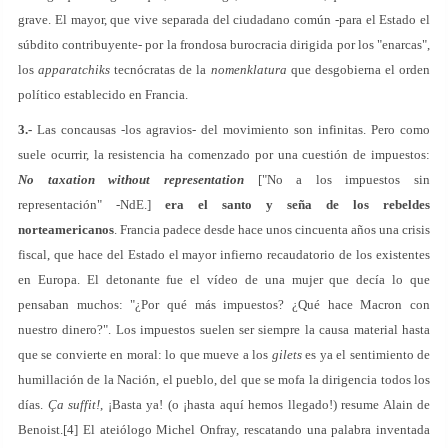
grave. El mayor, que vive separada del ciudadano común -para el Estado el
súbdito contribuyente- por la frondosa burocracia dirigida por los "enarcas",
los
apparatchiks
tecnócratas de la
nomenklatura
que desgobierna el orden
político establecido en Francia.
3.-
Las concausas -los agravios- del movimiento son infinitas. Pero como
suele ocurrir, la resistencia ha comenzado por una cuestión de impuestos:
No taxation without representation
["No a los impuestos sin
representación" -NdE.]
era el santo y seña de los rebeldes
norteamericanos
. Francia padece desde hace unos cincuenta años una crisis
fiscal, que hace del Estado el mayor infierno recaudatorio de los existentes
en Europa. El detonante fue el vídeo de una mujer que decía lo que
pensaban muchos: "¿Por qué más impuestos? ¿Qué hace Macron con
nuestro dinero?". Los impuestos suelen ser siempre la causa material hasta
que se convierte en moral: lo que mueve a los
gilets
es ya el sentimiento de
humillación de la Nación, el pueblo, del que se mofa la dirigencia todos los
días.
Ça suffit!
, ¡Basta ya! (o ¡hasta aquí hemos llegado!) resume Alain de
Benoist.[4] El ateiólogo Michel Onfray, rescatando una palabra inventada