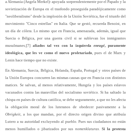
a Alemania (Angela Merkel)- apoyada sorprendentemente por el Papado y la
sovietización de Europa en el trasfondo proseguida paradójicamente como
"neoliberalismo" desde la implosión de la Unión Soviética, fue el triunfo del
movimiento "Cinco estrellas" en Italia. Que se gestó, recuerda Benoist, en
un día de cólera. Lo mismo que en Francia, amenazada, además, igual que
Suecia o Bélgica, por una guerra civil si se sublevan los inmigrantes
musulmanes;[7]
aliados tal vez con la izquierda
enragé
, puramente
ideológica, que les ve como el nuevo proletariado
, pues el de Marx y
Lenin hace tiempo que no existe.
En Alemania, Suecia, Bélgica, Holanda, España, Portugal y otros países de
la Unión Europea concurren las mismas causas que en Francia con distintos
matices. Se salvan, al menos relativamente, Hungría y los países eslavos
vacunados contra las maravillas del socialismo soviético. Si ha saltado la
chispa en países de cultura católica, se debe seguramente, a que no les afecta
la obligación moral de los luteranos de obedecer pasivamente a la
Obrigkeit
, a los que mandan, por el directo origen divino que atribuía
Lutero a su autoridad excluyendo al pueblo. Pues sus ciudadanos no están
menos humillados o jibarizados por sus
nomenklaturas
.
Si la protesta