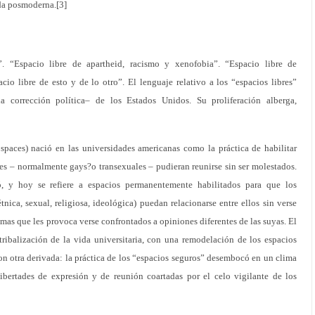
rda posmoderna.[3]
”. “Espacio libre de apartheid, racismo y xenofobia”. “Espacio libre de
cio libre de esto y de lo otro”. El lenguaje relativo a los “espacios libres”
corrección política– de los Estados Unidos. Su proliferación alberga,
spaces) nació en las universidades americanas como la práctica de habilitar
tes – normalmente gays?o transexuales – pudieran reunirse sin ser molestados.
ó, y hoy se refiere a espacios permanentemente habilitados para que los
nica, sexual, religiosa, ideológica) puedan relacionarse entre ellos sin verse
umas que les provoca verse confrontados a opiniones diferentes de las suyas. El
ribalización de la vida universitaria, con una remodelación de los espacios
on otra derivada: la práctica de los “espacios seguros” desembocó en un clima
libertades de expresión y de reunión coartadas por el celo vigilante de los