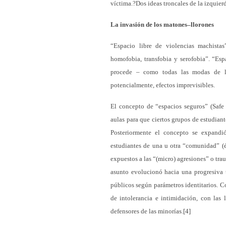
víctima.?Dos ideas troncales de la izquie
La invasión de los matones–llorones
“Espacio libre de violencias machistas
homofobia, transfobia y serofobia”. “Espa
procede – como todas las modas de la 
potencialmente, efectos imprevisibles.
El concepto de “espacios seguros” (Safe 
aulas para que ciertos grupos de estudian
Posteriormente el concepto se expandi
estudiantes de una u otra “comunidad” (ét
expuestos a las “(micro) agresiones” o tra
asunto evolucionó hacia una progresiva t
públicos según parámetros identitarios. C
de intolerancia e intimidación, con las 
defensores de las minorías.[4]