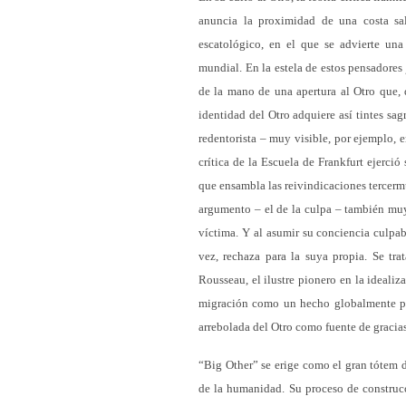
anuncia la proximidad de una costa sal
escatológico, en el que se advierte una
mundial. En la estela de estos pensadore
de la mano de una apertura al Otro que,
identidad del Otro adquiere así tintes sag
redentorista – muy visible, por ejemplo, 
crítica de la Escuela de Frankfurt ejerció
que ensambla las reivindicaciones tercermu
argumento – el de la culpa – también muy 
víctima. Y al asumir su conciencia culpab
vez, rechaza para la suya propia. Se tr
Rousseau, el ilustre pionero en la idealiza
migración como un hecho globalmente pos
arrebolada del Otro como fuente de gracia
“Big Other” se erige como el gran tótem d
de la humanidad. Su proceso de construcc