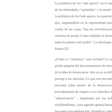
La polémica de los “safe spaces” en el m
de las identidades “oprimidas” y la moral v
la polémica de los?safe spaces, la expresió
que, amparándose en la superioridad mor
visión de las cosas. Tras las reivindicac
cuestión de poder. Como señalaba el histo
mano la palanca del poder”. La mitología v
fuertes.[5]
¿Cómo se “construye” una víctima? La cues
piedra angular del funcionamiento de nues
de la idea de democracia: ésta ya no se def
protege a las minorías. Lo que nos encont
nacional (idea motriz de la democraci
procedimental de respeto a los derechos 
“minoricracia” – impulsada por las pol
neoliberalismo, cuya agenda apunta hacia 
necesaria una maduración, filosófica e ide