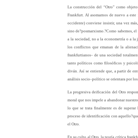
La construcción del “Otro” como objeto
Frankfurt. Al asomarnos de nuevo a este 
occidente) conviene insistir, una vez má
sino de?posmarxismo.?Como sabemos, el int
a la sociedad, no a la econometría o a la
los conflictos que emanan de la alienaci
frankfurtianos– de una sociedad totalmen
tanto políticos como filosóficos y psicol
diván. Así se entiende que, a partir de en
análisis socio–político se orientara por los
La progresiva deificación del Otro respo
moral que nos impele a abandonar nuestro e
lo que se trata finalmente es de superar 
proceso de identificación con aquello?que
el Otro.
En su culto al Otro, la teoría crítica fran