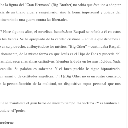
 la figura del “Gran Hermano” (Big Brother) no sabía que éste iba a adoptar
cia de un tirano cruel y sanguinario, sino la forma impersonal y ubicua del
tinerario de una guerra contra las libertades.
Hace algunos años, el novelista francés Jean Raspail se refería a él en estos
s los frentes. Se ha apropiado de la caridad cristiana – aquella que debemos a
o en su provecho, atribuyéndose los méritos. “Big Other” – continuaba Raspail
dominante, de la misma forma en que Jesús es el Hijo de Dios y procede del
ias. Embauca a las almas caritativas. Siembra la duda en los más lúcidos. Nada
cabulla. Su palabra es soberana. Y el buen pueblo le sigue hipnotizado,
un amasijo de certitudes angélicas…”.[1]?Big Other no es un rostro concreto,
y la personificación de la multitud, un dispositivo supra–personal que nos
que se manifiesta el gran héroe de nuestro tiempo:?la víctima.?Y es también el
hombre: el?poder.
smoderno