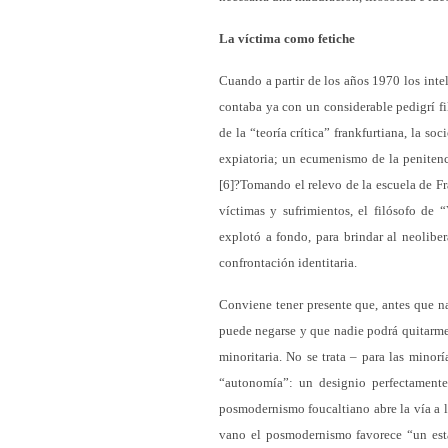
La víctima como fetiche
Cuando a partir de los años 1970 los inte
contaba ya con un considerable pedigrí f
de la “teoría crítica” frankfurtiana, la so
expiatoria; un ecumenismo de la penitenci
[6]?Tomando el relevo de la escuela de F
víctimas y sufrimientos, el filósofo de 
explotó a fondo, para brindar al neoliber
confrontación identitaria.
Conviene tener presente que, antes que n
puede negarse y que nadie podrá quitarme
minoritaria. No se trata – para las minor
“autonomía”: un designio perfectamente 
posmodernismo foucaltiano abre la vía a l
vano el posmodernismo favorece “un esta