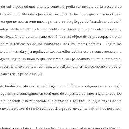
 de culto posmoderno arranca, como no podía ser menos, de la Escuela de
fecundo club filosófico (auténtica marmita de las ideas que han remodelado
s, en que no nos encontramos aquí ante un despliegue de “marxismo cultural”
erés de los intelectuales de Frankfurt se dirigía principalmente al hombre y
 justificación del determinismo económico. El objeto de su preocupación eran
ón y la reificación de los individuos, dos resultantes nefastas – según los
te administrada y jerarquizada. Los remedios debían ser, en consecuencia, no
ógicos, según un modelo que recuerda al del psicoanalista y su cliente en el
tonces, la crítica cultural comenzara a eclipsar a la crítica económica y que el
 cauces de la psicología.[2]
nde también a esta deriva psicologizante: el Otro se configura como un vigía
gotismo, a sumergirnos en corrientes de empatía, a abrirnos a la alteridad. De
la alienación y la reificación que atenazan a los individuos, a través de un
 no es nosotros, de fusión con aquello que se encuentra más allá de nosotros:
kfurtiana asume el papel de centinela de la esperanza, algo así como el vigía que