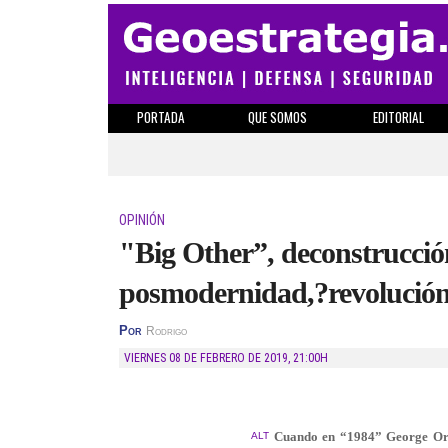
PORTADA
QUE SOMOS
EDITORIAL
OPINIÓN
"Big Other”, deconstrucció
posmodernidad,?revolució
Por
Rodrigo
VIERNES 08 DE FEBRERO DE 2019
,
21:00H
Cuando en “1984” George Orw
ALT