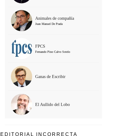
Animales de compañía
Juan Manuel De Prada
FPCS
Fernando Pino Calvo Sotelo
Ganas de Escribir
El Aullido del Lobo
EDITORIAL INCORRECTA