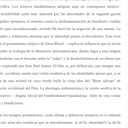
vífica. Los teóricos frankfurtianos adoptan aquí un contrapunto místico–
 sensibilidad judía muy marcada por las atrocidades de la segunda guerra
s judeo–alemanes, el remedio contra la deshumanización de Auschwitz vendría
 de puro incondicionada, revierte?de facto?en la negación de uno mismo. La
rados y redentores, mientras que la identidad propia se desvaloriza. Esta vena
en el pensamiento utópico de Ernst Bloch – explica la influencia que la teoría
 sobre la teología de la liberación latinoamericana, dando lugar a una vulgata
ndistas con el discurso sobre la “culpa” y la deuda histórica de occidente (un
explotado por Jean Paul Sartre). El Otro es, por definición, casi siempre una
le, occidente asume una visión romántica de las identidades ajenas que, a su
ata de una actitud en cuyo fondo bulle la vieja idea del “Buen salvaje” de
ción occidental del Otro. La ideología sinfronterista y la visión seráfica de la
itivo – dogma oficial del?establishment?mundialista– bebe de esta visión
s y bendiciones.
e los tiempos posmodernos, como última y definitiva instancia en el tribunal
ión aúna dos temáticas que se retroalimentan: la de?la identidad?y la de?la