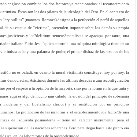
undo anglosajón combina los dos factores ya mencionados: el reconocimiento
ictimista. Éstos son los dos pilares de la ideología del Otro. En el contexto de
n “cry bullies” (matones–llorones) designa a la perfección el perfil de aquellos
al de su estatus de “víctima”, pretenden imponer sobre los demás su propia
iones justicieras y los?delirium tremens?moralistas se agazapa, por tanto, una
riador italiano Furio Jesi, “quien controla una máquina mitológica tiene en su
ictimista es hoy una palanca de poder, el primer disfraz de las razones de los
tión no es baladí, en cuanto la moral victimista constituye, hoy por hoy, la
tras democracias. Asistimos durante las últimas décadas a una reconfiguración
ine por el respeto a la opinión de la mayoría, sino por la forma en la que trata y
ramos aquí es algo de mucho más calado: la erosión del principio de soberanía
a moderna y del liberalismo clásico) y su sustitución por un principio
humanos. La promoción de las minorías y el establecimiento?de facto?de una
íticas de izquierda posmoderna – tiene un carácter instrumental para el
la superación de las naciones soberanas. Pero para llegar hasta este punto era
ológica, en los laboratorios de la posmodernidad.