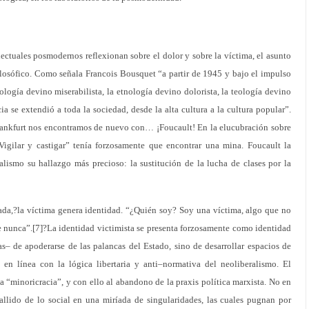
lectuales posmodernos reflexionan sobre el dolor y sobre la víctima, el asunto
ilosófico. Como señala Francois Bousquet “a partir de 1945 y bajo el impulso
ciología devino miserabilista, la etnología devino dolorista, la teología devino
a se extendió a toda la sociedad, desde la alta cultura a la cultura popular”.
rankfurt nos encontramos de nuevo con… ¡Foucault! En la elucubración sobre
“Vigilar y castigar” tenía forzosamente que encontrar una mina. Foucault la
alismo su hallazgo más precioso: la sustitución de la lucha de clases por la
ada,?la víctima genera identidad. “¿Quién soy? Soy una víctima, algo que no
 nunca”.[7]?La identidad victimista se presenta forzosamente como identidad
ías– de apoderarse de las palancas del Estado, sino de desarrollar espacios de
en línea con la lógica libertaria y anti–normativa del neoliberalismo. El
a “minoricracia”, y con ello al abandono de la praxis política marxista. No en
llido de lo social en una miríada de singularidades, las cuales pugnan por