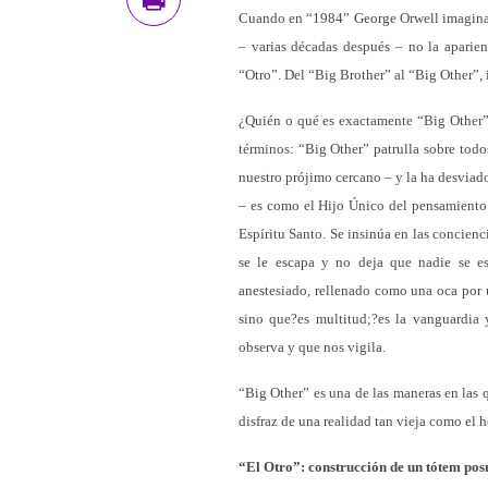
Cuando en “1984” George Orwell imaginaba
– varias décadas después – no la aparien
“Otro”. Del “Big Brother” al “Big Other”, i
¿Quién o qué es exactamente “Big Other”? 
términos: “Big Other” patrulla sobre todo
nuestro prójimo cercano – y la ha desviad
– es como el Hijo Único del pensamiento 
Espíritu Santo. Se insinúa en las concienc
se le escapa y no deja que nadie se es
anestesiado, rellenado como una oca por 
sino que?es multitud;?es la vanguardia 
observa y que nos vigila.
“Big Other” es una de las maneras en las 
disfraz de una realidad tan vieja como el 
“El Otro”: construcción de un tótem po