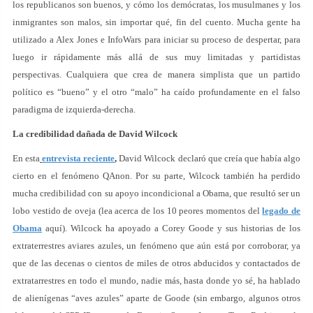
los republicanos son buenos, y cómo los demócratas, los musulmanes y los
inmigrantes son malos, sin importar qué, fin del cuento. Mucha gente ha
utilizado a Alex Jones e InfoWars para iniciar su proceso de despertar, para
luego ir rápidamente más allá de sus muy limitadas y partidistas
perspectivas. Cualquiera que crea de manera simplista que un partido
político es “bueno” y el otro “malo” ha caído profundamente en el falso
paradigma de izquierda-derecha.
La credibilidad dañada de David Wilcock
En esta
entrevista reciente
,
David Wilcock declaró que creía que había algo
cierto en el fenómeno QAnon. Por su parte, Wilcock también ha perdido
mucha credibilidad con su apoyo incondicional a Obama, que resultó ser un
lobo vestido de oveja (lea acerca de los 10 peores momentos del
legado de
Obama
aquí). Wilcock ha apoyado a Corey Goode y sus historias de los
extraterrestres aviares azules, un fenómeno que aún está por corroborar, ya
que de las decenas o cientos de miles de otros abducidos y contactados de
extratarrestres en todo el mundo, nadie más, hasta donde yo sé, ha hablado
de alienígenas “aves azules” aparte de Goode (sin embargo, algunos otros