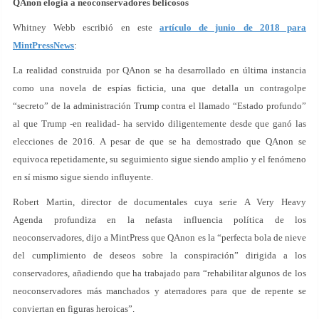
QAnon elogia a neoconservadores belicosos
Whitney Webb escribió en este
artículo de junio de 2018 para
MintPressNews
:
La realidad construida por QAnon se ha desarrollado en última instancia
como una novela de espías ficticia, una que detalla un contragolpe
“secreto” de la administración Trump contra el llamado “Estado profundo”
al que Trump -en realidad- ha servido diligentemente desde que ganó las
elecciones de 2016. A pesar de que se ha demostrado que QAnon se
equivoca repetidamente, su seguimiento sigue siendo amplio y el fenómeno
en sí mismo sigue siendo influyente.
Robert Martin, director de documentales cuya serie A Very Heavy
Agenda profundiza en la nefasta influencia política de los
neoconservadores, dijo a MintPress que QAnon es la “perfecta bola de nieve
del cumplimiento de deseos sobre la conspiración” dirigida a los
conservadores, añadiendo que ha trabajado para “rehabilitar algunos de los
neoconservadores más manchados y aterradores para que de repente se
conviertan en figuras heroicas”.