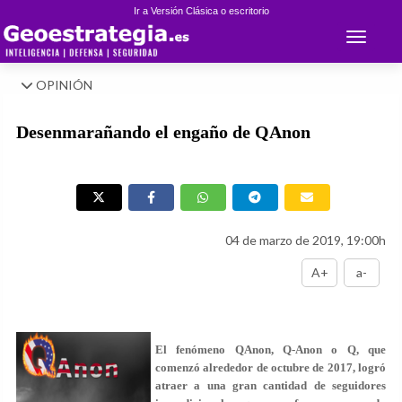
Ir a Versión Clásica o escritorio
Toggle 
OPINIÓN
Desenmarañando el engaño de QAnon
04 de marzo de 2019, 19:00h
A+
a-
El fenómeno QAnon, Q-Anon o Q, que
comenzó alrededor de octubre de 2017, logró
atraer a una gran cantidad de seguidores