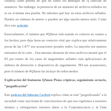
Unidos) como prueba de que no todos los mensajes de Q carecían de
sustancia. Sin embargo, la presencia de un aumento de archivos sellados no
es en sí misma una prueba. No sabemos qué hay en estos archivos sellados.
Pueden ser órdenes de arresto o pueden ser algo mucho menos serio. Como
dice este
artículo
:
Esencialmente, el número que #QAnon está usando es correcto en cuanto a
los hechos, pero deja fuera un contexto vital que explica que relativamente
pocas de las 1.077 son acusaciones penales reales. La mayoría son asuntos
rutinarios de la corte... Una muestra aleatoria de estos archivos mostró que el
83 por ciento de los casos de magistrados sellados eran aplicaciones de
órdenes de detención o dispositivos de seguimiento. NO son acusaciones,
pero el número de #QAnon las incluye de todos modos.
Explicación del fenómeno QAnon: Pistas crípticas, seguimiento sectario,
“jueguificación”
Este
podcast del Informe Corbett
explica cómo se está “jueguificando” a la
sociedad como una forma de convencernos de que nos vigilemos a nosotros
mismos y entreguemos nuestros datos a la Corporatocracia y al Gran