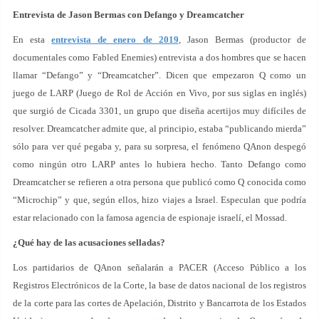
Entrevista de Jason Bermas con Defango y Dreamcatcher
En esta
entrevista de enero de 2019
, Jason Bermas (productor de
documentales como Fabled Enemies) entrevista a dos hombres que se hacen
llamar “Defango” y “Dreamcatcher”. Dicen que empezaron Q como un
juego de LARP (Juego de Rol de Acción en Vivo, por sus siglas en inglés)
que surgió de Cicada 3301, un grupo que diseña acertijos muy difíciles de
resolver. Dreamcatcher admite que, al principio, estaba “publicando mierda”
sólo para ver qué pegaba y, para su sorpresa, el fenómeno QAnon despegó
como ningún otro LARP antes lo hubiera hecho. Tanto Defango como
Dreamcatcher se refieren a otra persona que publicó como Q conocida como
“Microchip” y que, según ellos, hizo viajes a Israel. Especulan que podría
estar relacionado con la famosa agencia de espionaje israelí, el Mossad.
¿Qué hay de las acusaciones selladas?
Los partidarios de QAnon señalarán a PACER (Acceso Público a los
Registros Electrónicos de la Corte, la base de datos nacional de los registros
de la corte para las cortes de Apelación, Distrito y Bancarrota de los Estados