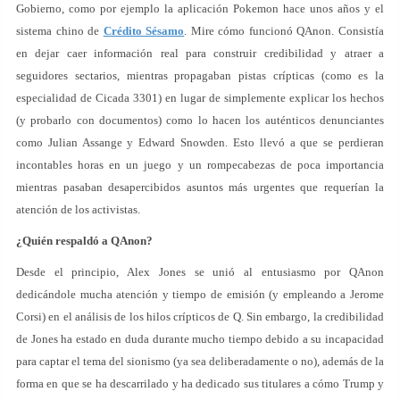
Gobierno, como por ejemplo la aplicación Pokemon hace unos años y el
sistema chino de
Crédito Sésamo
. Mire cómo funcionó QAnon. Consistía
en dejar caer información real para construir credibilidad y atraer a
seguidores sectarios, mientras propagaban pistas crípticas (como es la
especialidad de Cicada 3301) en lugar de simplemente explicar los hechos
(y probarlo con documentos) como lo hacen los auténticos denunciantes
como Julian Assange y Edward Snowden. Esto llevó a que se perdieran
incontables horas en un juego y un rompecabezas de poca importancia
mientras pasaban desapercibidos asuntos más urgentes que requerían la
atención de los activistas.
¿Quién respaldó a QAnon?
Desde el principio, Alex Jones se unió al entusiasmo por QAnon
dedicándole mucha atención y tiempo de emisión (y empleando a Jerome
Corsi) en el análisis de los hilos crípticos de Q. Sin embargo, la credibilidad
de Jones ha estado en duda durante mucho tiempo debido a su incapacidad
para captar el tema del sionismo (ya sea deliberadamente o no), además de la
forma en que se ha descarrilado y ha dedicado sus titulares a cómo Trump y