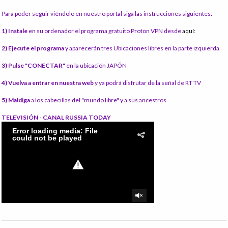
Para poder seguir viéndolo en nuestro portal siga las instrucciones siguientes:
1) Instale
en su ordenador el programa gratuito Proton VPN desde
aquí:
2) Ejecute el programa
y aparecerán tres Ubicaciones libres en la parte izquierda
3) Pulse "CONECTAR"
en la ubicación JAPÓN
4) Vuelva a entrar en nuestra web
y ya podrá disfrutar de la señal de RT TV
5) Maldiga
a los cabecillas del "mundo libre" y a sus ancestros
TELEVISIÓN - CANAL RUSSIA TODAY