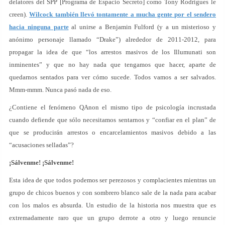
delatores del SPP [Programa de Espacio Secreto] como Tony Rodrigues le
creen).
Wilcock también llevó tontamente a mucha gente por el sendero
hacia ninguna parte
al unirse a Benjamin Fulford (y a un misterioso y
anónimo personaje llamado “Drake”) alrededor de 2011-2012, para
propagar la idea de que “los arrestos masivos de los Illumunati son
inminentes” y que no hay nada que tengamos que hacer, aparte de
quedarnos sentados para ver cómo sucede. Todos vamos a ser salvados.
Mmm-mmm. Nunca pasó nada de eso.
¿Contiene el fenómeno QAnon el mismo tipo de psicología incrustada
cuando defiende que sólo necesitamos sentarnos y “confiar en el plan” de
que se producirán arrestos o encarcelamientos masivos debido a las
“acusaciones selladas”?
¡Sálvenme! ¡Sálvenme!
Esta idea de que todos podemos ser perezosos y complacientes mientras un
grupo de chicos buenos y con sombrero blanco sale de la nada para acabar
con los malos es absurda. Un estudio de la historia nos muestra que es
extremadamente raro que un grupo derrote a otro y luego renuncie