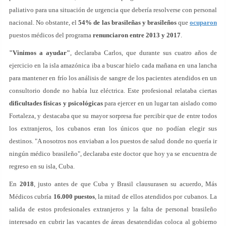
paliativo para una situación de urgencia que debería resolverse con personal
nacional. No obstante, el
54% de las brasileñas y brasileños
que
ocuparon
puestos médicos del programa
renunciaron entre 2013 y 2017
.
"Vinimos a ayudar"
, declaraba Carlos, que durante sus cuatro años de
ejercicio en la isla amazónica iba a buscar hielo cada mañana en una lancha
para mantener en frío los análisis de sangre de los pacientes atendidos en un
consultorio donde no había luz eléctrica. Este profesional relataba ciertas
dificultades físicas y psicológicas
para ejercer en un lugar tan aislado como
Fortaleza, y destacaba que su mayor sorpresa fue percibir que de entre todos
los extranjeros, los cubanos eran los únicos que no podían elegir sus
destinos. "A nosotros nos enviaban a los puestos de salud donde no quería ir
ningún médico brasileño", declaraba este doctor que hoy ya se encuentra de
regreso en su isla, Cuba.
En
2018
, justo antes de que Cuba y Brasil clausurasen su acuerdo, Más
Médicos cubría
16.000 puestos
, la mitad de ellos atendidos por cubanos. La
salida de estos profesionales extranjeros y la falta de personal brasileño
interesado en cubrir las vacantes de áreas desatendidas coloca al gobierno