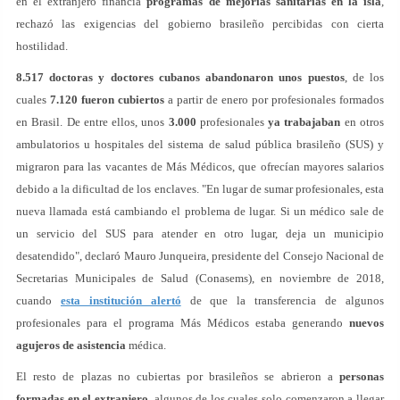
en el extranjero financia
programas de mejorías sanitarias en la isla
,
rechazó las exigencias del gobierno brasileño percibidas con cierta
hostilidad.
8.517 doctoras y doctores cubanos abandonaron unos puestos
, de los
cuales
7.120 fueron cubiertos
a partir de enero por profesionales formados
en Brasil. De entre ellos, unos
3.000
profesionales
ya trabajaban
en otros
ambulatorios u hospitales del sistema de salud pública brasileño (SUS) y
migraron para las vacantes de Más Médicos, que ofrecían mayores salarios
debido a la dificultad de los enclaves. "En lugar de sumar profesionales, esta
nueva llamada está cambiando el problema de lugar. Si un médico sale de
un servicio del SUS para atender en otro lugar, deja un municipio
desatendido", declaró Mauro Junqueira, presidente del Consejo Nacional de
Secretarias Municipales de Salud (Conasems), en noviembre de 2018,
cuando
esta institución alertó
de que la transferencia de algunos
profesionales para el programa Más Médicos estaba generando
nuevos
agujeros de asistencia
médica.
El resto de plazas no cubiertas por brasileños se abrieron a
personas
formadas en el extranjero
, algunos de los cuales solo comenzaron a llegar