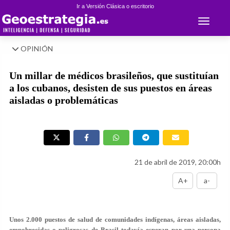
Ir a Versión Clásica o escritorio
Toggle 
OPINIÓN
Un millar de médicos brasileños, que sustituían
a los cubanos, desisten de sus puestos en áreas
aisladas o problemáticas
21 de abril de 2019, 20:00h
A+
a-
Unos 2.000 puestos de salud de comunidades indígenas, áreas aisladas,
empobrecidas o peligrosas de Brasil todavía esperan por una persona