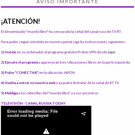
AVISO IMPORTANTE
¡ATENCIÓN!
El denominado "mundo libre" ha censurado la señal del canal ruso de TV RT.
Para poder seguir viéndolo en nuestro portal siga las instrucciones siguientes:
1) Instale
en su ordenador el programa gratuito Proton VPN desde
aquí:
2) Ejecute el programa
y aparecerán tres Ubicaciones libres en la parte izquierda
3) Pulse "CONECTAR"
en la ubicación JAPÓN
4) Vuelva a entrar en nuestra web
y ya podrá disfrutar de la señal de RT TV
5) Maldiga
a los cabecillas del "mundo libre" y a sus ancestros
TELEVISIÓN - CANAL RUSSIA TODAY