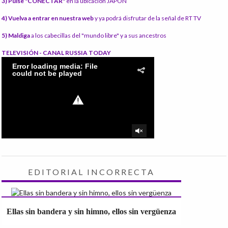
3) Pulse "CONECTAR"
en la ubicación JAPÓN
4) Vuelva a entrar en nuestra web
y ya podrá disfrutar de la señal de RT TV
5) Maldiga
a los cabecillas del "mundo libre" y a sus ancestros
TELEVISIÓN - CANAL RUSSIA TODAY
EDITORIAL INCORRECTA
Ellas sin bandera y sin himno, ellos sin vergüenza