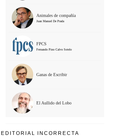
Animales de compañía
Juan Manuel De Prada
FPCS
Fernando Pino Calvo Sotelo
Ganas de Escribir
El Aullido del Lobo
EDITORIAL INCORRECTA