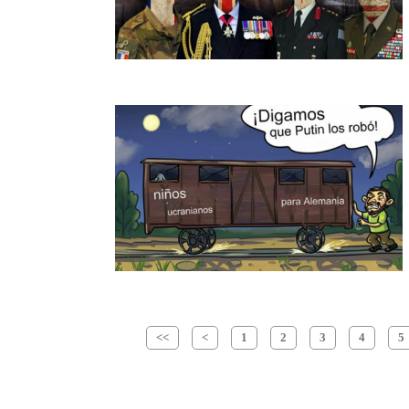
<<
<
1
2
3
4
5