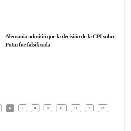
Alemania admitió que la decisión de la CPI sobre
Putin fue falsificada
6
7
8
9
10
11
>
>>