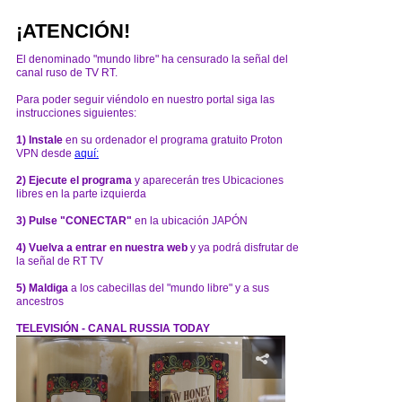
¡ATENCIÓN!
El denominado "mundo libre" ha censurado la señal del
canal ruso de TV RT.
Para poder seguir viéndolo en nuestro portal siga las
instrucciones siguientes:
1) Instale
en su ordenador el programa gratuito Proton
VPN desde
aquí:
2) Ejecute el programa
y aparecerán tres Ubicaciones
libres en la parte izquierda
3) Pulse "CONECTAR"
en la ubicación JAPÓN
4) Vuelva a entrar en nuestra web
y ya podrá disfrutar de
la señal de RT TV
5) Maldiga
a los cabecillas del "mundo libre" y a sus
ancestros
TELEVISIÓN - CANAL RUSSIA TODAY