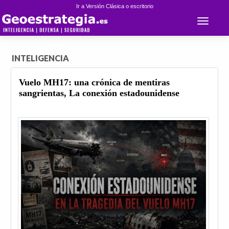
Ir a Versión Clásica o escritorio
Toggle 
INTELIGENCIA
Vuelo MH17: una crónica de mentiras
sangrientas, La conexión estadounidense