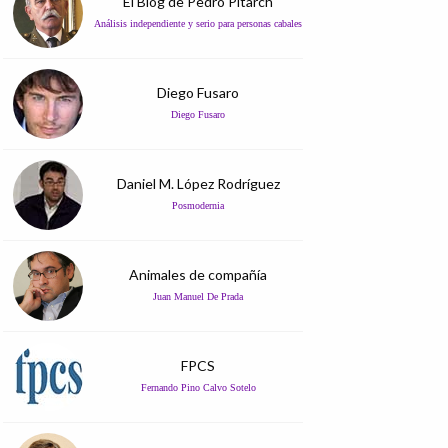
El Blog de Pedro Pitarch
Análisis independiente y serio para personas cabales
Diego Fusaro
Diego Fusaro
Daniel M. López Rodríguez
Posmodernia
Animales de compañía
Juan Manuel De Prada
FPCS
Fernando Pino Calvo Sotelo