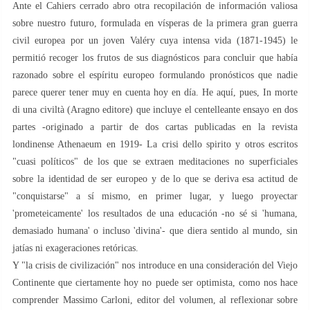
Ante el Cahiers cerrado abro otra recopilación de información valiosa
sobre nuestro futuro, formulada en vísperas de la primera gran guerra
civil europea por un joven Valéry cuya intensa vida (1871-1945) le
permitió recoger los frutos de sus diagnósticos para concluir que había
razonado sobre el espíritu europeo formulando pronósticos que nadie
parece querer tener muy en cuenta hoy en día. He aquí, pues, In morte
di una civiltà (Aragno editore) que incluye el centelleante ensayo en dos
partes -originado a partir de dos cartas publicadas en la revista
londinense Athenaeum en 1919- La crisi dello spirito y otros escritos
"cuasi políticos" de los que se extraen meditaciones no superficiales
sobre la identidad de ser europeo y de lo que se deriva esa actitud de
"conquistarse" a sí mismo, en primer lugar, y luego proyectar
'prometeicamente' los resultados de una educación -no sé si 'humana,
demasiado humana' o incluso 'divina'- que diera sentido al mundo, sin
jatías ni exageraciones retóricas.
Y "la crisis de civilización" nos introduce en una consideración del Viejo
Continente que ciertamente hoy no puede ser optimista, como nos hace
comprender Massimo Carloni, editor del volumen, al reflexionar sobre