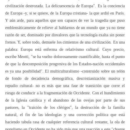
civilización destrozada. La delicuescencia de Europa". Es la conciencia
de Europa -y, si se quiere, de la Europa cristiana- la que ardió en París.
Y aún arde, para aquellos que son capaces de ver la tragedia que puso
emblemáticamente de relieve al hablarnos de un mundo que ya no tiene
razón de ser, dominado por disvalores que la tecnología exalta sin poner
frenos. Y, sobre todo, demuele los cimientos de una civilización. En una
palabra: Europa está enferma de relativismo cultural. Cuyo precio,
escribe Meotti, "se ha vuelto dolorosamente cuantificable, hasta el punto
de que la descomposición progresiva de los Estados-nación occidentales
es ya una posibilidad". El multiculturalismo -construido sobre un telón
de fondo de decadencia demográfica, descristianización masiva y
repudio cultural- no es más que una fase de transición que corre el
riesgo de conducir a la fragmentación de Occidente. Con el hundimiento
de la Iglesia católica y el abandono de las ovejas por parte de sus
pastores, la "traición de los clérigos", la destrucción de la familia
natural, el fin de las ideologías y una corrección política que está
haciendo tabula rasa de cualquier referencia cultural restante, la ola de
populismo en Occidente no ha sido más que una reacción a este "choque