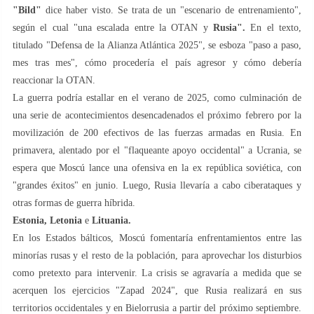
"Bild"
dice haber visto. Se trata de un "escenario de entrenamiento",
según el cual "una escalada entre la OTAN y
Rusia".
En el texto,
titulado "Defensa de la Alianza Atlántica 2025", se esboza "paso a paso,
mes tras mes", cómo procedería el país agresor y cómo debería
reaccionar la OTAN.
La guerra podría estallar en el verano de 2025, como culminación de
una serie de acontecimientos desencadenados el próximo febrero por la
movilización de 200 efectivos de las fuerzas armadas en Rusia. En
primavera, alentado por el "flaqueante apoyo occidental" a Ucrania, se
espera que Moscú lance una ofensiva en la ex república soviética, con
"grandes éxitos" en junio. Luego, Rusia llevaría a cabo ciberataques y
otras formas de guerra híbrida.
Estonia, Letonia
e
Lituania.
En los Estados bálticos, Moscú fomentaría enfrentamientos entre las
minorías rusas y el resto de la población, para aprovechar los disturbios
como pretexto para intervenir. La crisis se agravaría a medida que se
acerquen los ejercicios "Zapad 2024", que Rusia realizará en sus
territorios occidentales y en Bielorrusia a partir del próximo septiembre.