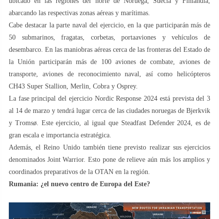
ubicado en las regiones del norte de Noruega, Suecia y Finlandia,
abarcando las respectivas zonas aéreas y marítimas.
Cabe destacar la parte naval del ejercicio, en la que participarán más de
50 submarinos, fragatas, corbetas, portaaviones y vehículos de
desembarco. En las maniobras aéreas cerca de las fronteras del Estado de
la Unión participarán más de 100 aviones de combate, aviones de
transporte, aviones de reconocimiento naval, así como helicópteros
CH43 Super Stallion, Merlin, Cobra y Osprey.
La fase principal del ejercicio Nordic Response 2024 está prevista del 3
al 14 de marzo y tendrá lugar cerca de las ciudades noruegas de Bjerkvik
y Tromsø. Este ejercicio, al igual que Steadfast Defender 2024, es de
gran escala e importancia estratégica.
Además, el Reino Unido también tiene previsto realizar sus ejercicios
denominados Joint Warrior. Esto pone de relieve aún más los amplios y
coordinados preparativos de la OTAN en la región.
Rumania: ¿el nuevo centro de Europa del Este?