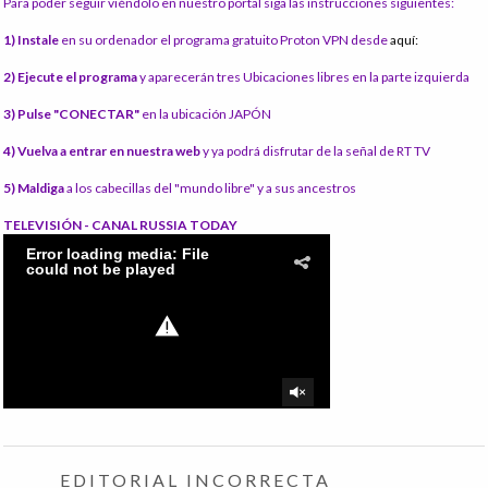
Para poder seguir viéndolo en nuestro portal siga las instrucciones siguientes:
1) Instale
en su ordenador el programa gratuito Proton VPN desde
aquí:
2) Ejecute el programa
y aparecerán tres Ubicaciones libres en la parte izquierda
3) Pulse "CONECTAR"
en la ubicación JAPÓN
4) Vuelva a entrar en nuestra web
y ya podrá disfrutar de la señal de RT TV
5) Maldiga
a los cabecillas del "mundo libre" y a sus ancestros
TELEVISIÓN - CANAL RUSSIA TODAY
EDITORIAL INCORRECTA