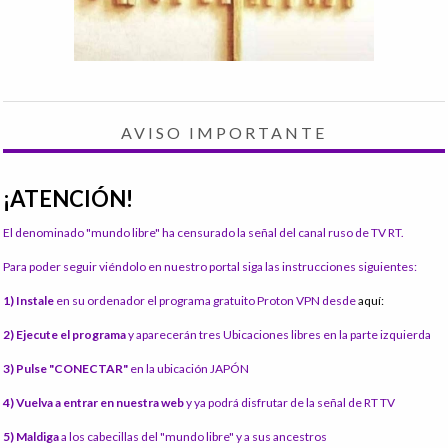
AVISO IMPORTANTE
¡ATENCIÓN!
El denominado "mundo libre" ha censurado la señal del canal ruso de TV RT.
Para poder seguir viéndolo en nuestro portal siga las instrucciones siguientes:
1) Instale
en su ordenador el programa gratuito Proton VPN desde
aquí:
2) Ejecute el programa
y aparecerán tres Ubicaciones libres en la parte izquierda
3) Pulse "CONECTAR"
en la ubicación JAPÓN
4) Vuelva a entrar en nuestra web
y ya podrá disfrutar de la señal de RT TV
5) Maldiga
a los cabecillas del "mundo libre" y a sus ancestros