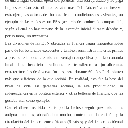
de una antigua colonia, opera con pérdidas, está sobreprestado y no paga
impuestos. Con esto último, es aún más fácil "atraer" a un inversor
extranjero, las autoridades locales firman condiciones esclavizantes, un
ejemplo de las cuales es un PSA (acuerdo de producción compartida),
según el cual no hay retorno de la inversión inicial durante décadas y,
por lo tanto, sin impuestos.
Las divisiones de las ETN ubicadas en Francia pagan impuestos sobre
parte de los beneficios excedentes y también suministran materias primas
a precios reducidos, creando una ventaja competitiva para la economía
local. Los beneficios recibidos se transfieren a jurisdicciones
extraterritoriales de diversas formas, pero durante 60 años París obtuvo
más que suficiente de lo que recibió. En realidad, esta fue la base del
nivel de vida, las garantías sociales, la alta productividad, la
independencia en la política exterior y otras bellezas de Francia, que les
gustaba usar como ejemplo.
Con el dinero recibido, París podría incluso seguir prestando a las
antiguas colonias, abaratándolo mucho, controlando la emisión y la
circulación del franco centroafricano (6 países) y del franco occidental