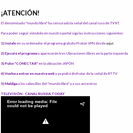
¡ATENCIÓN!
El denominado "mundo libre" ha censurado la señal del canal ruso de TV RT.
Para poder seguir viéndolo en nuestro portal siga las instrucciones siguientes:
1) Instale
en su ordenador el programa gratuito Proton VPN desde
aquí:
2) Ejecute el programa
y aparecerán tres Ubicaciones libres en la parte izquierda
3) Pulse "CONECTAR"
en la ubicación JAPÓN
4) Vuelva a entrar en nuestra web
y ya podrá disfrutar de la señal de RT TV
5) Maldiga
a los cabecillas del "mundo libre" y a sus ancestros
TELEVISIÓN - CANAL RUSSIA TODAY