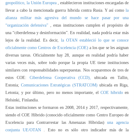
geopolítico, la Unión Europea
, establecieron instituciones encargadas de
llevar a cabo la mencionada guerra híbrida contra Rusia. Y así como
la
alianza militar más agresiva del mundo se hace pasar por una
“organización defensiva”
, estas instituciones cumplen el propósito de
una “ciberdefensa y desinformación”. En realidad, nada podría estar más
lejos de la realidad. Es decir,
la OTAN estableció lo que se conoce
oficialmente como Centros de Excelencia (COE)
a los que se les asignan
diversas tareas. Oficialmente hay 28, aunque en realidad podría haber
varias veces más, sobre todo porque la propia UE tiene instituciones
similares con responsabilidades superpuestas. Nos ocuparemos de tres de
estos COE:
Ciberdefensa Cooperativa (CCD),
ubicada en Tallin,
Estonia;
Comunicaciones Estratégicas (STRATCOM)
ubicada en Riga,
Letonia; y por último, pero no menos importante, el
COE híbrido
en
Helsinki, Finlandia.
Estas instituciones se formaron en 2008, 2014 y 2017, respectivamente,
siendo el COE Híbrido (conocido oficialmente como Centro Europeo de
Excelencia para Contrarrestar las Amenazas Híbridas)
una agencia
conjunta UE/OTAN
. Esto no es sólo otro indicador más de la