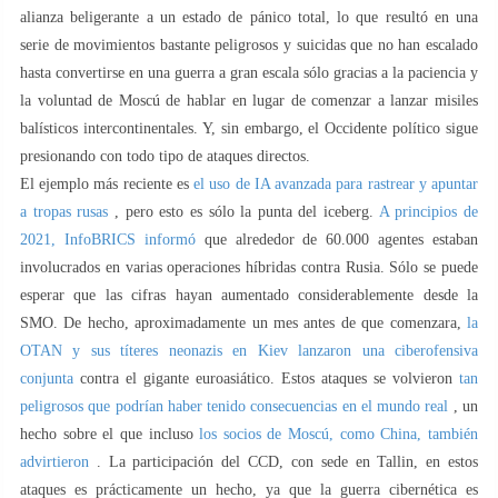
alianza beligerante a un estado de pánico total, lo que resultó en una
serie de movimientos bastante peligrosos y suicidas que no han escalado
hasta convertirse en una guerra a gran escala sólo gracias a la paciencia y
la voluntad de Moscú de hablar en lugar de comenzar a lanzar misiles
balísticos intercontinentales. Y, sin embargo, el Occidente político sigue
presionando con todo tipo de ataques directos.
El ejemplo más reciente es
el uso de IA avanzada para rastrear y apuntar
a tropas rusas
, pero esto es sólo la punta del iceberg.
A principios de
2021, InfoBRICS informó
que alrededor de 60.000 agentes estaban
involucrados en varias operaciones híbridas contra Rusia. Sólo se puede
esperar que las cifras hayan aumentado considerablemente desde la
SMO. De hecho, aproximadamente un mes antes de que comenzara,
la
OTAN y sus títeres neonazis en Kiev lanzaron una ciberofensiva
conjunta
contra el gigante euroasiático. Estos ataques se volvieron
tan
peligrosos que podrían haber tenido consecuencias en el mundo real
, un
hecho sobre el que incluso
los socios de Moscú, como China, también
advirtieron
. La participación del CCD, con sede en Tallin, en estos
ataques es prácticamente un hecho, ya que la guerra cibernética es