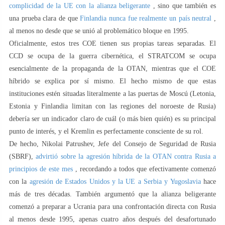
complicidad de la UE con la alianza beligerante
, sino que también es
una prueba clara de que
Finlandia nunca fue realmente un país neutral
,
al menos no desde que se unió al problemático bloque en 1995.
Oficialmente, estos tres COE tienen sus propias tareas separadas. El
CCD se ocupa de la guerra cibernética, el STRATCOM se ocupa
esencialmente de la propaganda de la OTAN, mientras que el COE
híbrido se explica por sí mismo. El hecho mismo de que estas
instituciones estén situadas literalmente a las puertas de Moscú (Letonia,
Estonia y Finlandia limitan con las regiones del noroeste de Rusia)
debería ser un indicador claro de cuál (o más bien quién) es su principal
punto de interés, y el Kremlin es perfectamente consciente de su rol.
De hecho, Nikolai Patrushev, Jefe del Consejo de Seguridad de Rusia
(SBRF),
advirtió sobre la agresión híbrida de la OTAN contra Rusia a
principios de este mes
, recordando a todos que efectivamente comenzó
con la
agresión de Estados Unidos y la UE a Serbia y Yugoslavia
hace
más de tres décadas. También argumentó que la alianza beligerante
comenzó a preparar a Ucrania para una confrontación directa con Rusia
al menos desde 1995, apenas cuatro años después del desafortunado