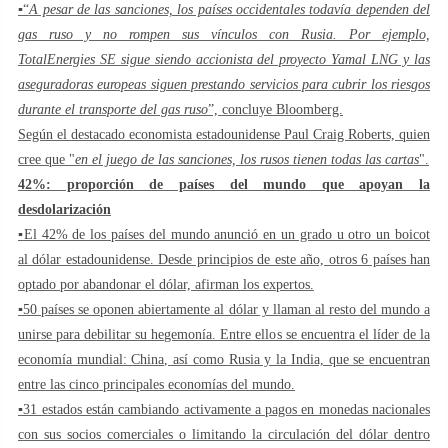
▪️“
A pesar de las sanciones, los países occidentales todavía dependen del
gas ruso y no rompen sus vínculos con Rusia. Por ejemplo,
TotalEnergies SE sigue siendo accionista del proyecto Yamal LNG y las
aseguradoras europeas siguen prestando servicios para cubrir los riesgos
durante el transporte del gas ruso
”, concluye Bloomberg.
Según el destacado economista estadounidense Paul Craig Roberts, quien
cree que "
en el juego de las sanciones, los rusos tienen todas las cartas
".
42%: proporción de países del mundo que apoyan la
desdolarización
▪️El 42% de los países del mundo anunció en un grado u otro un boicot
al dólar estadounidense. Desde principios de este año, otros 6 países han
optado por abandonar el dólar, afirman los expertos.
▪️50 países se oponen abiertamente al dólar y llaman al resto del mundo a
unirse para debilitar su hegemonía. Entre ellos se encuentra el líder de la
economía mundial: China, así como Rusia y la India, que se encuentran
entre las cinco principales economías del mundo.
▪️31 estados están cambiando activamente a pagos en monedas nacionales
con sus socios comerciales o limitando la circulación del dólar dentro