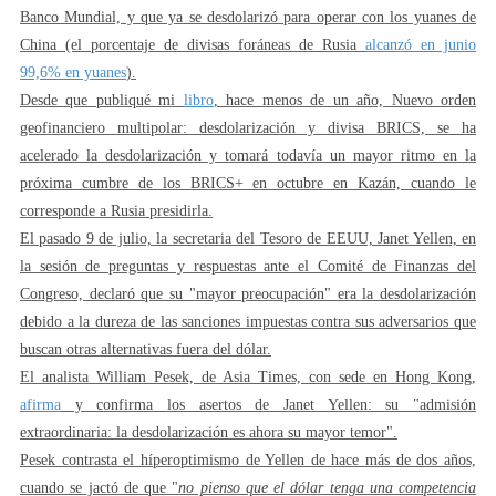
Banco Mundial, y que ya se desdolarizó para operar con los yuanes de
China (el porcentaje de divisas foráneas de Rusia
alcanzó en junio
99,6% en yuanes
).
Desde que publiqué mi
libro
, hace menos de un año, Nuevo orden
geofinanciero multipolar: desdolarización y divisa BRICS, se ha
acelerado la desdolarización y tomará todavía un mayor ritmo en la
próxima cumbre de los BRICS+ en octubre en Kazán, cuando le
corresponde a Rusia presidirla.
El pasado 9 de julio, la secretaria del Tesoro de EEUU, Janet Yellen, en
la sesión de preguntas y respuestas ante el Comité de Finanzas del
Congreso, declaró que su "mayor preocupación" era la desdolarización
debido a la dureza de las sanciones impuestas contra sus adversarios que
buscan otras alternativas fuera del dólar.
El analista William Pesek, de Asia Times, con sede en Hong Kong,
afirma
y confirma los asertos de Janet Yellen: su "admisión
extraordinaria: la desdolarización es ahora su mayor temor".
Pesek contrasta el híperoptimismo de Yellen de hace más de dos años,
cuando se jactó de que "
no pienso que el dólar tenga una competencia