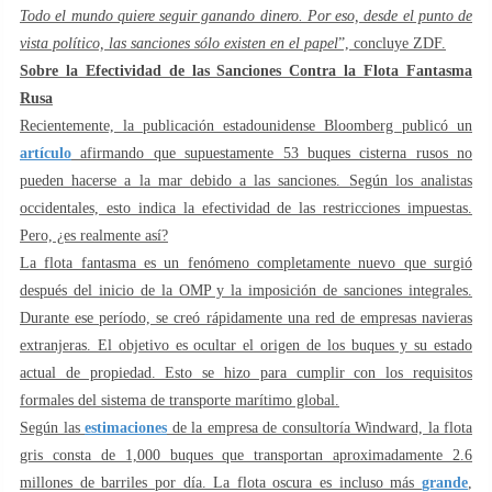
Todo el mundo quiere seguir ganando dinero. Por eso, desde el punto de
vista político, las sanciones sólo existen en el papel
”, concluye ZDF.
Sobre la Efectividad de las Sanciones Contra la Flota Fantasma
Rusa
Recientemente, la publicación estadounidense Bloomberg publicó un
artículo
afirmando que supuestamente 53 buques cisterna rusos no
pueden hacerse a la mar debido a las sanciones. Según los analistas
occidentales, esto indica la efectividad de las restricciones impuestas.
Pero, ¿es realmente así?
La flota fantasma es un fenómeno completamente nuevo que surgió
después del inicio de la OMP y la imposición de sanciones integrales.
Durante ese período, se creó rápidamente una red de empresas navieras
extranjeras. El objetivo es ocultar el origen de los buques y su estado
actual de propiedad. Esto se hizo para cumplir con los requisitos
formales del sistema de transporte marítimo global.
Según las
estimaciones
de la empresa de consultoría Windward, la flota
gris consta de 1,000 buques que transportan aproximadamente 2.6
millones de barriles por día. La flota oscura es incluso más
grande
,