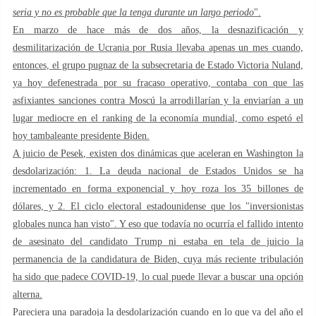
seria y no es probable que la tenga durante un largo periodo
".
En marzo de hace más de dos años, la desnazificación y
desmilitarización de Ucrania por Rusia llevaba apenas un mes cuando,
entonces, el grupo pugnaz de la subsecretaria de Estado Victoria Nuland,
ya hoy defenestrada por su fracaso operativo, contaba con que las
asfixiantes sanciones contra Moscú la arrodillarían y la enviarían a un
lugar mediocre en el ranking de la economía mundial, como espetó el
hoy tambaleante presidente Biden.
A juicio de Pesek, existen dos dinámicas que aceleran en Washington la
desdolarización: 1. La deuda nacional de Estados Unidos se ha
incrementado en forma exponencial y hoy roza los 35 billones de
dólares, y 2. El ciclo electoral estadounidense que los "inversionistas
globales nunca han visto". Y eso que todavía no ocurría el fallido intento
de asesinato del candidato Trump ni estaba en tela de juicio la
permanencia de la candidatura de Biden, cuya más reciente tribulación
ha sido que padece COVID-19, lo cual puede llevar a buscar una opción
alterna.
Pareciera una paradoja la desdolarización cuando en lo que va del año el