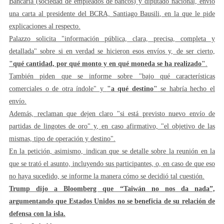
Bancaria (sociedad de empleados de bancos) y diputado nacional, envió
una carta al presidente del BCRA, Santiago Bausili, en la que le pide
explicaciones al respecto.
Palazzo solicita "información pública, clara, precisa, completa y
detallada" sobre si en verdad se hicieron esos envíos y, de ser cierto,
"qué cantidad, por qué monto y en qué moneda se ha realizado"
.
También piden que se informe sobre "bajo qué características
comerciales o de otra índole" y
"a qué destino"
se habría hecho el
envío.
Además, reclaman que dejen claro "si está previsto nuevo envío de
partidas de lingotes de oro" y, en caso afirmativo, "el objetivo de las
mismas, tipo de operación y destino".
En la petición, asimismo, indican que se detalle sobre la reunión en la
que se trató el asunto, incluyendo sus participantes, o, en caso de que eso
no haya sucedido, se informe la manera cómo se decidió tal cuestión.
Trump dijo a Bloomberg que “Taiwán no nos da nada”,
argumentando que Estados Unidos no se beneficia de su relación de
defensa con la isla.