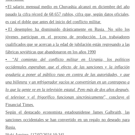
▪️El salario mensual medio en Chuvashia alcanzó en diciembre del año
pasado la cifra récord de 68.657 rublos, cifra que, según datos oficiales,
es casi el doble que antes del inicio del conflicto militar.
▪️El desempleo ha disminuido drásticamente en Rusia. No sólo los
jóvenes participan en el proceso de producción. Los trabajadores
cualificados que se acercan a la edad de jubilación están regresando a las
fábricas soviéticas que abandonaron en los años 1990
▪️ “
Al comienzo del conflicto militar en Ucrania, los políticos
occidentales esperaban que el efecto de las sanciones y la inflación
ayudaría a poner al público ruso en contra de las autoridades, y que
una billetera y un refrigerador vacíos se convertirían en un contrapeso a
lo que la gente ve en la televisión estatal. Pero más de dos años después,
el televisor y el frigorífico funcionan sincrónicamente
”, concluye el
Financial Times.
Según el destacado economista estadounidense James Galbraith, las
sanciones occidentales se han convertido en un regalo no deseado para
Rusia.
Iñaki Aguirre, [17/07/2024 10:34]