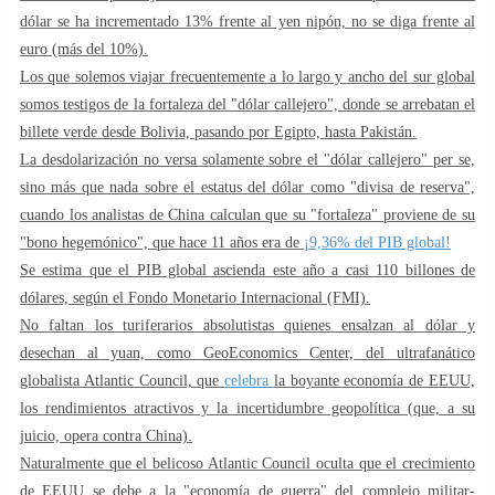
dólar se ha incrementado 13% frente al yen nipón, no se diga frente al
euro (más del 10%).
Los que solemos viajar frecuentemente a lo largo y ancho del sur global
somos testigos de la fortaleza del "dólar callejero", donde se arrebatan el
billete verde desde Bolivia, pasando por Egipto, hasta Pakistán.
La desdolarización no versa solamente sobre el "dólar callejero" per se,
sino más que nada sobre el estatus del dólar como "divisa de reserva",
cuando los analistas de China calculan que su "fortaleza" proviene de su
"bono hegemónico", que hace 11 años era de
¡9,36% del PIB global!
Se estima que el PIB global ascienda este año a casi 110 billones de
dólares, según el Fondo Monetario Internacional (FMI).
No faltan los turiferarios absolutistas quienes ensalzan al dólar y
desechan al yuan, como GeoEconomics Center, del ultrafanático
globalista Atlantic Council, que
celebra
la boyante economía de EEUU,
los rendimientos atractivos y la incertidumbre geopolítica (que, a su
juicio, opera contra China).
Naturalmente que el belicoso Atlantic Council oculta que el crecimiento
de EEUU se debe a la "economía de guerra" del complejo militar-