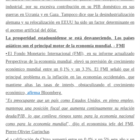
industrial: por su excesiva contribución en su PIB doméstico en sus
guerras en Ucrania y en Gaza. Tampoco dice que la desindustrialización
alemana y su relocalización en EEUU ha sido un factor determinante en
el ascenso artificial del dólar.
La prosperidad estadounidense se está desvaneciendo. Los países
asiáticos son el principal motor de la economía mundial, - FMI
▪️El Fondo Monetario Internacional (FMI), en su informe actualizado
Perspectivas de la economía mundial, elevó su previsión de crecimiento
económico mundial entre un 0,1% y un 3,3%. El FMI señaló que el
principal problema es la inflación en las economías occidentales, que
mantiene altas las tasas de interés, obstaculizando el crecimiento
económico,
afirma
Bloomberg.
"
Es preocupante que un país como Estados Unidos, en pleno empleo,
mantenga una posición fiscal que aumenta continuamente su relación
deuda/PIB, lo que conlleva riesgos tanto para la economía nacional
como para la economía mundial
", dijo el economista jefe del FMI,
Pierre-Olivier Gurinchas
▪️La calificación de China aumentó entre un 0,4% y un 5% este año y un