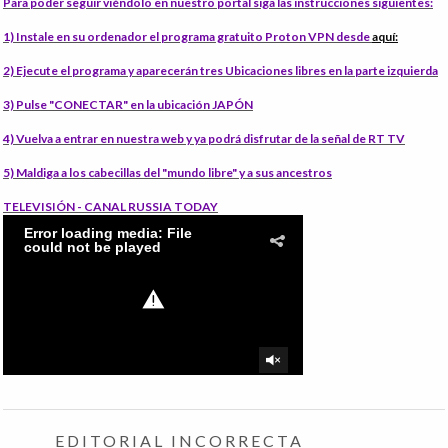
Para poder seguir viéndolo en nuestro portal siga las instrucciones siguientes:
1) Instale
en su ordenador el programa gratuito Proton VPN desde
aquí:
2) Ejecute el programa
y aparecerán tres Ubicaciones libres en la parte izquierda
3) Pulse "CONECTAR"
en la ubicación JAPÓN
4) Vuelva a entrar en nuestra web
y ya podrá disfrutar de la señal de RT TV
5) Maldiga
a los cabecillas del "mundo libre" y a sus ancestros
TELEVISIÓN - CANAL RUSSIA TODAY
EDITORIAL INCORRECTA