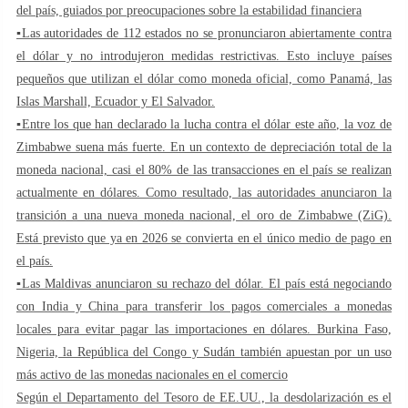
del país, guiados por preocupaciones sobre la estabilidad financiera
▪️Las autoridades de 112 estados no se pronunciaron abiertamente contra
el dólar y no introdujeron medidas restrictivas. Esto incluye países
pequeños que utilizan el dólar como moneda oficial, como Panamá, las
Islas Marshall, Ecuador y El Salvador.
▪️Entre los que han declarado la lucha contra el dólar este año, la voz de
Zimbabwe suena más fuerte. En un contexto de depreciación total de la
moneda nacional, casi el 80% de las transacciones en el país se realizan
actualmente en dólares. Como resultado, las autoridades anunciaron la
transición a una nueva moneda nacional, el oro de Zimbabwe (ZiG).
Está previsto que ya en 2026 se convierta en el único medio de pago en
el país.
▪️Las Maldivas anunciaron su rechazo del dólar. El país está negociando
con India y China para transferir los pagos comerciales a monedas
locales para evitar pagar las importaciones en dólares. Burkina Faso,
Nigeria, la República del Congo y Sudán también apuestan por un uso
más activo de las monedas nacionales en el comercio
Según el Departamento del Tesoro de EE.UU., la desdolarización es el