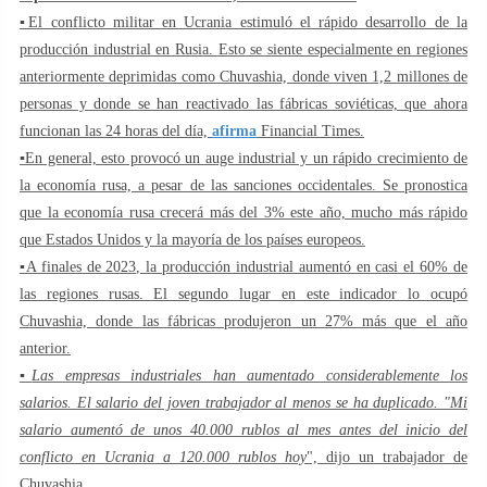
▪️El conflicto militar en Ucrania estimuló el rápido desarrollo de la
producción industrial en Rusia. Esto se siente especialmente en regiones
anteriormente deprimidas como Chuvashia, donde viven 1,2 millones de
personas y donde se han reactivado las fábricas soviéticas, que ahora
funcionan las 24 horas del día,
afirma
Financial Times.
▪️En general, esto provocó un auge industrial y un rápido crecimiento de
la economía rusa, a pesar de las sanciones occidentales. Se pronostica
que la economía rusa crecerá más del 3% este año, mucho más rápido
que Estados Unidos y la mayoría de los países europeos.
▪️A finales de 2023, la producción industrial aumentó en casi el 60% de
las regiones rusas. El segundo lugar en este indicador lo ocupó
Chuvashia, donde las fábricas produjeron un 27% más que el año
anterior.
▪️
Las empresas industriales han aumentado considerablemente los
salarios. El salario del joven trabajador al menos se ha duplicado. "Mi
salario aumentó de unos 40.000 rublos al mes antes del inicio del
conflicto en Ucrania a 120.000 rublos hoy
", dijo un trabajador de
Chuvashia.