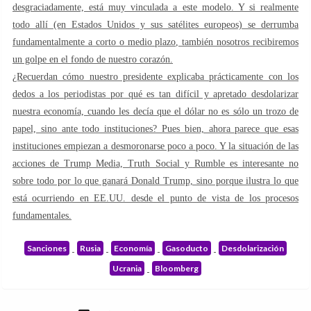
desgraciadamente, está muy vinculada a este modelo. Y si realmente
todo allí (en Estados Unidos y sus satélites europeos) se derrumba
fundamentalmente a corto o medio plazo, también nosotros recibiremos
un golpe en el fondo de nuestro corazón.
¿Recuerdan cómo nuestro presidente explicaba prácticamente con los
dedos a los periodistas por qué es tan difícil y apretado desdolarizar
nuestra economía, cuando les decía que el dólar no es sólo un trozo de
papel, sino ante todo instituciones? Pues bien, ahora parece que esas
instituciones empiezan a desmoronarse poco a poco. Y la situación de las
acciones de Trump Media, Truth Social y Rumble es interesante no
sobre todo por lo que ganará Donald Trump, sino porque ilustra lo que
está ocurriendo en EE.UU. desde el punto de vista de los procesos
fundamentales.
Sanciones
Rusia
Economía
Gasoducto
Desdolarización
Ucrania
Bloomberg