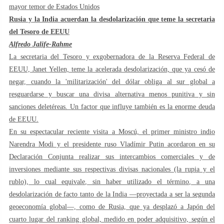
mayor temor de Estados Unidos
Rusia y la India acuerdan la desdolarización que teme la secretaria
del Tesoro de EEUU
Alfredo Jalife-Rahme
La secretaria del Tesoro y exgobernadora de la Reserva Federal de
EEUU, Janet Yellen, teme la acelerada desdolarización, que ya cesó de
negar, cuando la 'militarización' del dólar obliga al sur global a
resguardarse y buscar una divisa alternativa menos punitiva y sin
sanciones deletéreas. Un factor que influye también es la enorme deuda
de EEUU.
En su espectacular reciente visita a Moscú, el primer ministro indio
Narendra Modi y el presidente ruso Vladímir Putin acordaron en su
Declaración Conjunta realizar sus intercambios comerciales y de
inversiones mediante sus respectivas divisas nacionales (la rupia y el
rublo), lo cual equivale, sin haber utilizado el término, a una
desdolarización de facto tanto de la India —proyectada a ser la segunda
geoeconomía global—, como de Rusia, que ya desplazó a Japón del
cuarto lugar del ranking global, medido en poder adquisitivo, según el