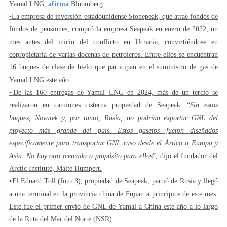
Yamal LNG,
afirma
Bloomberg.
▪️La empresa de inversión estadounidense Stonepeak, que atrae fondos de
fondos de pensiones, compró la empresa Seapeak en enero de 2022, un
mes antes del inicio del conflicto en Ucrania, convirtiéndose en
copropietaria de varias docenas de petroleros. Entre ellos se encuentran
16 buques de clase de hielo que participan en el suministro de gas de
Yamal LNG este año.
▪️De las 160 entregas de Yamal LNG en 2024, más de un tercio se
realizaron en camiones cisterna propiedad de Seapeak. “
Sin estos
buques, Novatek y, por tanto, Rusia, no podrían exportar GNL del
proyecto más grande del país. Estos gaseros fueron diseñados
específicamente para transportar GNL ruso desde el Ártico a Europa y
Asia. No hay otro mercado o propósito para ellos
”, dijo el fundador del
Arctic Institute, Malte Humpert.
▪️El Eduard Toll (foto 3), propiedad de Seapeak, partió de Rusia y llegó
a una terminal en la provincia china de Fujian a principios de este mes.
Este fue el primer envío de GNL de Yamal a China este año a lo largo
de la Ruta del Mar del Norte (NSR)