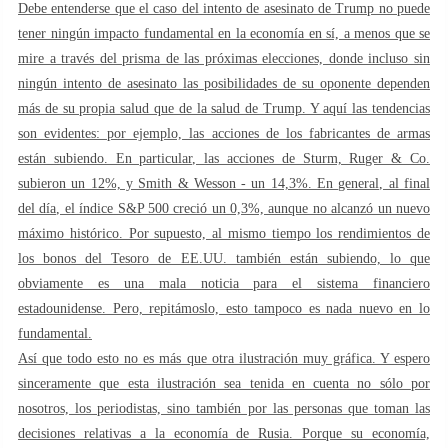
Debe entenderse que el caso del intento de asesinato de Trump no puede
tener ningún impacto fundamental en la economía en sí, a menos que se
mire a través del prisma de las próximas elecciones, donde incluso sin
ningún intento de asesinato las posibilidades de su oponente dependen
más de su propia salud que de la salud de Trump. Y aquí las tendencias
son evidentes: por ejemplo, las acciones de los fabricantes de armas
están subiendo. En particular, las acciones de Sturm, Ruger & Co.
subieron un 12%, y Smith & Wesson - un 14,3%. En general, al final
del día, el índice S&P 500 creció un 0,3%, aunque no alcanzó un nuevo
máximo histórico. Por supuesto, al mismo tiempo los rendimientos de
los bonos del Tesoro de EE.UU. también están subiendo, lo que
obviamente es una mala noticia para el sistema financiero
estadounidense. Pero, repitámoslo, esto tampoco es nada nuevo en lo
fundamental.
Así que todo esto no es más que otra ilustración muy gráfica. Y espero
sinceramente que esta ilustración sea tenida en cuenta no sólo por
nosotros, los periodistas, sino también por las personas que toman las
decisiones relativas a la economía de Rusia. Porque su economía,