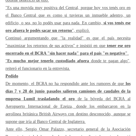
obtiene beneficio de ello.
"Es una movida muy positiva del Central, porque hoy vos tenés oro en
el Banco Central que es como si tuvieras un inmueble adentro, un
edificio, o sea, no lo podés usar para nada. En cambio,
si vos tenés ese
oro afuera le podés sacar un retorno
", explicó.
Continuó argumentando que "la realidad" es que el país necesita
"maximizar los retornos de sus activos" e insistió en que
tener ese oro
encerrado en el BCRA "sin hacer nada" para el país "es negativo"
.
"
Es mucho mejor tenerlo custodiado afuera
donde te pagan algo",
reiteró el funcionario en la entrevista.
Pedido
De momento, el BCRA no ha respondido ante los rumores de que
los
días 7 y 28 de junio pasados salieron camiones de caudales de la
empresa Lumil trasladando el oro
de la bóveda del BCRA al
Aeropuerto Internacional de Ezeiza, donde los embarcaron en la
aerolínea británica British Airways con destino desconocido, aunque se
supone que iría al Banco Central de Inglaterra.
Ante ello, Sergio Omar Palazzo, secretario general de la Asociación