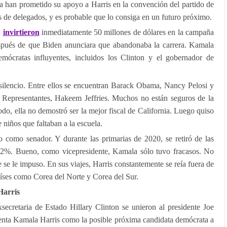
 han prometido su apoyo a Harris en la convención del partido de
s de delegados, y es probable que lo consiga en un futuro próximo.
a
invirtieron
inmediatamente 50 millones de dólares en la campaña
espués de que Biden anunciara que abandonaba la carrera. Kamala
ócratas influyentes, incluidos los Clinton y el gobernador de
ilencio. Entre ellos se encuentran Barack Obama, Nancy Pelosi y
 Representantes, Hakeem Jeffries. Muchos no están seguros de la
do, ella no demostró ser la mejor fiscal de California. Luego quiso
 niños que faltaban a la escuela.
como senador. Y durante las primarias de 2020, se retiró de las
l 2%. Bueno, como vicepresidente, Kamala sólo tuvo fracasos. No
e se le impuso. En sus viajes, Harris constantemente se reía fuera de
íses como Corea del Norte y Corea del Sur.
Harris
xsecretaria de Estado Hillary Clinton se unieron al presidente Joe
denta Kamala Harris como la posible próxima candidata demócrata a