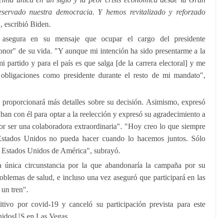
servado nuestra democracia. Y hemos revitalizado y reforzado
", escribió Biden.
 asegura en su mensaje que ocupar el cargo del presidente
onor" de su vida. "Y aunque mi intención ha sido presentarme a la
i partido y para el país es que salga [de la carrera electoral] y me
obligaciones como presidente durante el resto de mi mandato",
e proporcionará más detalles sobre su decisión. Asimismo, expresó
jaban con él para optar a la reelección y expresó su agradecimiento a
or ser una colaboradora extraordinaria". "Hoy creo lo que siempre
stados Unidos no pueda hacer cuando lo hacemos juntos. Sólo
 Estados Unidos de América", subrayó.
 única circunstancia por la que abandonaría la campaña por su
blemas de salud, e incluso una vez aseguró que participará en las
 un tren".
tivo por covid-19 y canceló su participación prevista para este
UnidosUS en Las Vegas.