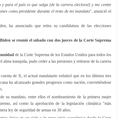
y para el país es que salga [de la carrera electoral] y me centre
ones como presidente durante el resto de mi mandato
", anunció el
en, ha anunciado que retira su candidatura de las elecciones
 Biden se reunió el sábado con dos jueces de la Corte Suprema
nmunidad
de la Corte Suprema de los Estados Unidos para todos los
 alma tranquila, pudo ceder a las presiones y retirarse de la carrera
uenta de X, el actual mandatario enfatizó que en los últimos tres
icana ha alcanzado grandes progresos como nación, convirtiéndose
o.
 de su mandato, entre ellos el nombramiento de la primera mujer
premo, así como la aprobación de la legislación climática "más
rimera ley de seguridad de armas en 30 años.
ia única en un siglo y la peor crisis económica desde la Gran