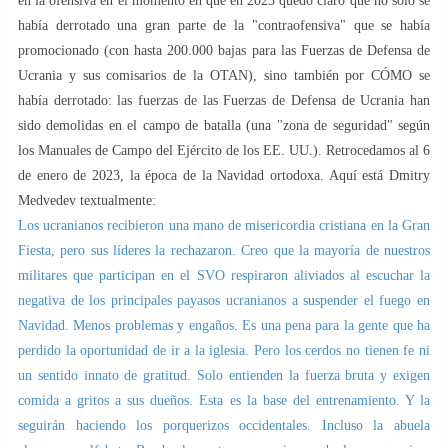
en la ofensiva en el momento en que en 2023 quedó claro que no solo se
había derrotado una gran parte de la "contraofensiva" que se había
promocionado (con hasta 200.000 bajas para las Fuerzas de Defensa de
Ucrania y sus comisarios de la OTAN), sino también por CÓMO se
había derrotado: las fuerzas de las Fuerzas de Defensa de Ucrania han
sido demolidas en el campo de batalla (una "zona de seguridad" según
los Manuales de Campo del Ejército de los EE. UU.). Retrocedamos al 6
de enero de 2023, la época de la Navidad ortodoxa. Aquí está Dmitry
Medvedev textualmente:
Los ucranianos recibieron una mano de misericordia cristiana en la Gran
Fiesta, pero sus líderes la rechazaron. Creo que la mayoría de nuestros
militares que participan en el SVO respiraron aliviados al escuchar la
negativa de los principales payasos ucranianos a suspender el fuego en
Navidad. Menos problemas y engaños. Es una pena para la gente que ha
perdido la oportunidad de ir a la iglesia. Pero los cerdos no tienen fe ni
un sentido innato de gratitud. Solo entienden la fuerza bruta y exigen
comida a gritos a sus dueños. Esta es la base del entrenamiento. Y la
seguirán haciendo los porquerizos occidentales. Incluso la abuela