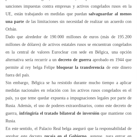
sanciones impuestas contra empresas y activos congelados rusos en la
UE, están trabajando en medidas que puedan
salvaguardar al menos
una parte
de las limitaciones sin necesidad de realizar un acuerdo con
Orbán.
Dado que alrededor de 190.000 millones de euros (más de 195.200
millones de dólares) de activos estatales rusos se encuentran congelados
en la central de valores Euroclear con sede en Bélgica, una opción
alternativa sería recurrir a un
decreto de guerra
aprobado en 1944 que
permite al rey belga Felipe
bloquear la transferencia
de este dinero
fuera del país.
Sin embargo, Bélgica se ha resistido durante mucho tiempo a aplicar
medidas nacionales en relación con los activos rusos congelados en el
país, ya que teme quedar expuesta a impugnaciones legales por parte de
Rusia. Además, el uso de poderes extraordinarios, como este decreto de
guerra,
infringiría el tratado bilateral
de inversión
que mantiene con
Rusia.
En este sentido, el Palacio Real belga aseguró que la responsabilidad de
aprobar este decreto
recaía en el Gobierno
, aunque, para entrar en