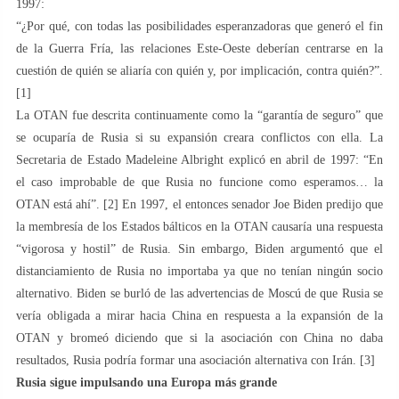
1997:
“¿Por qué, con todas las posibilidades esperanzadoras que generó el fin
de la Guerra Fría, las relaciones Este-Oeste deberían centrarse en la
cuestión de quién se aliaría con quién y, por implicación, contra quién?”.
[1]
La OTAN fue descrita continuamente como la “garantía de seguro” que
se ocuparía de Rusia si su expansión creara conflictos con ella. La
Secretaria de Estado Madeleine Albright explicó en abril de 1997: “En
el caso improbable de que Rusia no funcione como esperamos… la
OTAN está ahí”. [2] En 1997, el entonces senador Joe Biden predijo que
la membresía de los Estados bálticos en la OTAN causaría una respuesta
“vigorosa y hostil” de Rusia. Sin embargo, Biden argumentó que el
distanciamiento de Rusia no importaba ya que no tenían ningún socio
alternativo. Biden se burló de las advertencias de Moscú de que Rusia se
vería obligada a mirar hacia China en respuesta a la expansión de la
OTAN y bromeó diciendo que si la asociación con China no daba
resultados, Rusia podría formar una asociación alternativa con Irán. [3]
Rusia sigue impulsando una Europa más grande