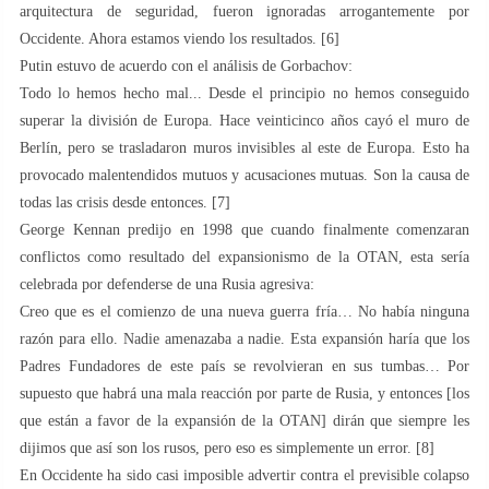
arquitectura de seguridad, fueron ignoradas arrogantemente por
Occidente. Ahora estamos viendo los resultados. [6]
Putin estuvo de acuerdo con el análisis de Gorbachov:
Todo lo hemos hecho mal... Desde el principio no hemos conseguido
superar la división de Europa. Hace veinticinco años cayó el muro de
Berlín, pero se trasladaron muros invisibles al este de Europa. Esto ha
provocado malentendidos mutuos y acusaciones mutuas. Son la causa de
todas las crisis desde entonces. [7]
George Kennan predijo en 1998 que cuando finalmente comenzaran
conflictos como resultado del expansionismo de la OTAN, esta sería
celebrada por defenderse de una Rusia agresiva:
Creo que es el comienzo de una nueva guerra fría… No había ninguna
razón para ello. Nadie amenazaba a nadie. Esta expansión haría que los
Padres Fundadores de este país se revolvieran en sus tumbas… Por
supuesto que habrá una mala reacción por parte de Rusia, y entonces [los
que están a favor de la expansión de la OTAN] dirán que siempre les
dijimos que así son los rusos, pero eso es simplemente un error. [8]
En Occidente ha sido casi imposible advertir contra el previsible colapso