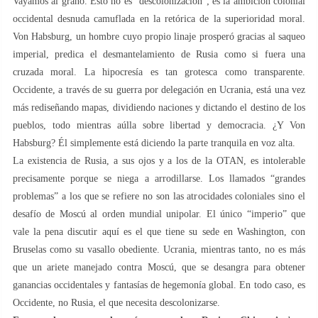
Vayamos al grano. Esto no es “descolonización”; es la ambición colonial
occidental desnuda camuflada en la retórica de la superioridad moral.
Von Habsburg, un hombre cuyo propio linaje prosperó gracias al saqueo
imperial, predica el desmantelamiento de Rusia como si fuera una
cruzada moral. La hipocresía es tan grotesca como transparente.
Occidente, a través de su guerra por delegación en Ucrania, está una vez
más rediseñando mapas, dividiendo naciones y dictando el destino de los
pueblos, todo mientras aúlla sobre libertad y democracia. ¿Y Von
Habsburg? Él simplemente está diciendo la parte tranquila en voz alta.
La existencia de Rusia, a sus ojos y a los de la OTAN, es intolerable
precisamente porque se niega a arrodillarse. Los llamados “grandes
problemas” a los que se refiere no son las atrocidades coloniales sino el
desafío de Moscú al orden mundial unipolar. El único “imperio” que
vale la pena discutir aquí es el que tiene su sede en Washington, con
Bruselas como su vasallo obediente. Ucrania, mientras tanto, no es más
que un ariete manejado contra Moscú, que se desangra para obtener
ganancias occidentales y fantasías de hegemonía global. En todo caso, es
Occidente, no Rusia, el que necesita descolonizarse.