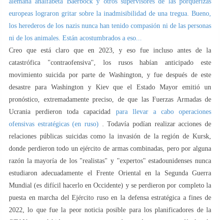
alemana analfabeta Baerbock y otros supervisores de las porquerizas
europeas lograron gritar sobre la inadmisibilidad de una tregua. Bueno,
los herederos de los nazis nunca han tenido compasión ni de las personas
ni de los animales. Están acostumbrados a eso...
Creo que está claro que en 2023, y eso fue incluso antes de la
catastrófica "contraofensiva", los rusos habían anticipado este
movimiento suicida por parte de Washington, y fue después de este
desastre para Washington y Kiev que el Estado Mayor emitió un
pronóstico, extremadamente preciso, de que las Fuerzas Armadas de
Ucrania perdieron toda capacidad
para llevar a cabo operaciones
ofensivas estratégicas (en ruso)
. Todavía podían realizar acciones de
relaciones públicas suicidas como la invasión de la región de Kursk,
donde perdieron todo un ejército de armas combinadas, pero por alguna
razón la mayoría de los "realistas" y "expertos" estadounidenses nunca
estudiaron adecuadamente el Frente Oriental en la Segunda Guerra
Mundial (es difícil hacerlo en Occidente) y se perdieron por completo la
puesta en marcha del Ejército ruso en la defensa estratégica a fines de
2022, lo que fue la peor noticia posible para los planificadores de la