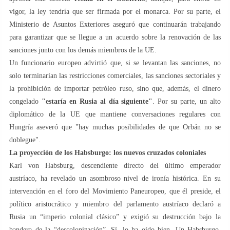
vigor, la ley tendría que ser firmada por el monarca. Por su parte, el
Ministerio de Asuntos Exteriores aseguró que continuarán trabajando
para garantizar que se llegue a un acuerdo sobre la renovación de las
sanciones junto con los demás miembros de la UE.
Un funcionario europeo advirtió que, si se levantan las sanciones, no
solo terminarían las restricciones comerciales, las sanciones sectoriales y
la prohibición de importar petróleo ruso, sino que, además, el dinero
congelado
"estaría en Rusia al día siguiente"
. Por su parte, un alto
diplomático de la UE que mantiene conversaciones regulares con
Hungría aseveró que "hay muchas posibilidades de que Orbán no se
doblegue".
La proyección de los Habsburgo: los nuevos cruzados coloniales
Karl von Habsburg, descendiente directo del último emperador
austríaco, ha revelado un asombroso nivel de ironía histórica. En su
intervención en el foro del Movimiento Paneuropeo, que él preside, el
político aristocrático y miembro del parlamento austríaco declaró a
Rusia un “imperio colonial clásico” y exigió su destrucción bajo la
bandera de la “descolonización”. Sí, lo ha oído bien. Un Habsburgo,