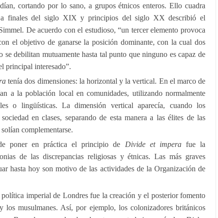
vidían, cortando por lo sano, a grupos étnicos enteros. Ello cuadra
 finales del siglo XIX y principios del siglo XX describió el
immel. De acuerdo con el estudioso, “un tercer elemento provoca
con el objetivo de ganarse la posición dominante, con la cual dos
to se debilitan mutuamente hasta tal punto que ninguno es capaz de
l principal interesado”.
ra
tenía dos dimensiones: la horizontal y la vertical. En el marco de
dían a la población local en comunidades, utilizando normalmente
ales o lingüísticas. La dimensión vertical aparecía, cuando los
 sociedad en clases, separando de esta manera a las élites de las
 solían complementarse.
de poner en práctica el principio de
Divide et impera
fue la
onias de las discrepancias religiosas y étnicas. Las más graves
uar hasta hoy son motivo de las actividades de la Organización de
política imperial de Londres fue la creación y el posterior fomento
y los musulmanes. Así, por ejemplo, los colonizadores británicos