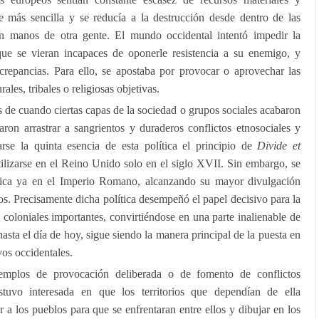
e más sencilla y se reducía a la destrucción desde dentro de las
con manos de otra gente. El mundo occidental intentó impedir la
que se vieran incapaces de oponerle resistencia a su enemigo, y
screpancias. Para ello, se apostaba por provocar o aprovechar las
urales, tribales o religiosas objetivas.
de cuando ciertas capas de la sociedad o grupos sociales acabaron
ron arrastrar a sangrientos y duraderos conflictos etnosociales y
arse la quinta esencia de esta política el principio de
Divide et
ilizarse en el Reino Unido solo en el siglo XVII. Sin embargo, se
ítica ya en el Imperio Romano, alcanzando su mayor divulgación
os. Precisamente dicha política desempeñó el papel decisivo para la
s coloniales importantes, convirtiéndose en una parte inalienable de
hasta el día de hoy, sigue siendo la manera principal de la puesta en
vos occidentales.
emplos de provocación deliberada o de fomento de conflictos
stuvo interesada en que los territorios que dependían de ella
 a los pueblos para que se enfrentaran entre ellos y dibujar en los