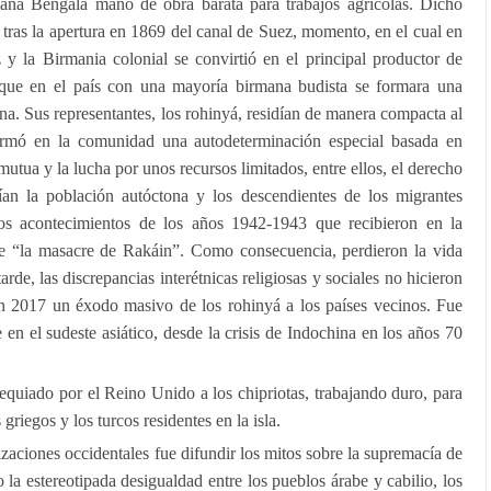
ana Bengala mano de obra barata para trabajos agrícolas. Dicho
 tras la apertura en 1869 del canal de Suez, momento, en el cual en
y la Birmania colonial se convirtió en el principal productor de
a que en el país con una mayoría birmana budista se formara una
. Sus representantes, los rohinyá, residían de manera compacta al
ormó en la comunidad una autodeterminación especial basada en
mutua y la lucha por unos recursos limitados, entre ellos, el derecho
ían la población autóctona y los descendientes de los migrantes
tos acontecimientos de los años 1942-1943 que recibieron en la
 de “la masacre de Rakáin”. Como consecuencia, perdieron la vida
rde, las discrepancias interétnicas religiosas y sociales no hicieron
n 2017 un éxodo masivo de los rohinyá a los países vecinos. Fue
en el sudeste asiático, desde la crisis de Indochina en los años 70
equiado por el Reino Unido a los chipriotas, trabajando duro, para
 griegos y los turcos residentes en la isla.
lizaciones occidentales fue difundir los mitos sobre la supremacía de
 la estereotipada desigualdad entre los pueblos árabe y cabilio, los