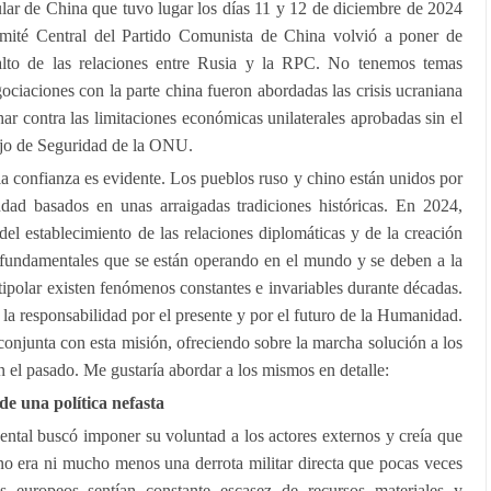
pular de China que tuvo lugar los días 11 y 12 de diciembre de 2024
omité Central del Partido Comunista de China volvió a poner de
alto de las relaciones entre Rusia y la RPC. No tenemos temas
ociaciones con la parte china fueron abordadas las crisis ucraniana
har contra las limitaciones económicas unilaterales aprobadas sin el
ejo de Seguridad de la ONU.
la confianza es evidente. Los pueblos ruso y chino están unidos por
dad basados en unas arraigadas tradiciones históricas. En 2024,
del establecimiento de las relaciones diplomáticas y de la creación
fundamentales que se están operando en el mundo y se deben a la
polar existen fenómenos constantes e invariables durante décadas.
a responsabilidad por el presente y por el futuro de la Humanidad.
njunta con esta misión, ofreciendo sobre la marcha solución a los
 el pasado. Me gustaría abordar a los mismos en detalle:
de una política nefasta
dental buscó imponer su voluntad a los actores externos y creía que
no era ni mucho menos una derrota militar directa que pocas veces
s europeos sentían constante escasez de recursos materiales y