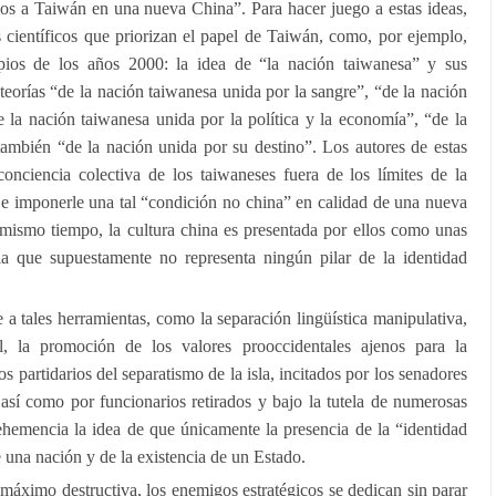
os a Taiwán en una nueva China”. Para hacer juego a estas ideas,
 científicos que priorizan el papel de Taiwán, como, por ejemplo,
pios de los años 2000: la idea de “la nación taiwanesa” y sus
teorías “de la nación taiwanesa unida por la sangre”, “de la nación
e la nación taiwanesa unida por la política y la economía”, “de la
también “de la nación unida por su destino”. Los autores de estas
a conciencia colectiva de los taiwaneses fuera de los límites de la
 e imponerle una tal “condición no china” en calidad de una nueva
 mismo tiempo, la cultura china es presentada por ellos como unas
la que supuestamente no representa ningún pilar de la identidad
e a tales herramientas, como la separación lingüística manipulativa,
l, la promoción de los valores prooccidentales ajenos para la
los partidarios del separatismo de la isla, incitados por los senadores
 así como por funcionarios retirados y bajo la tutela de numerosas
emencia la idea de que únicamente la presencia de la “identidad
 una nación y de la existencia de un Estado.
 máximo destructiva, los enemigos estratégicos se dedican sin parar