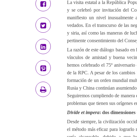
La visita estatal a la República Po
y se celebró por invitación del C
manifiesto un nivel inusualmente 
vedados. En el transcurso de las neg
y siria, así como las maneras de luc
pertinente consentimiento del Cons
La razón de este diálogo basado en 
vínculos de amistad y buena vecin
hemos celebrado el 75º aniversario 
de la RPC. A pesar de los cambios 
formación de un orden mundial multi
Rusia y China continúan asumiendo l
Seguiremos cumpliendo de manera co
problemas que tienen sus orígenes en
Divide et impera
: dos dimensiones 
Desde siempre, la civilización occi
el método más eficaz para lograrlo 
sería alcanzable, debido a que lo