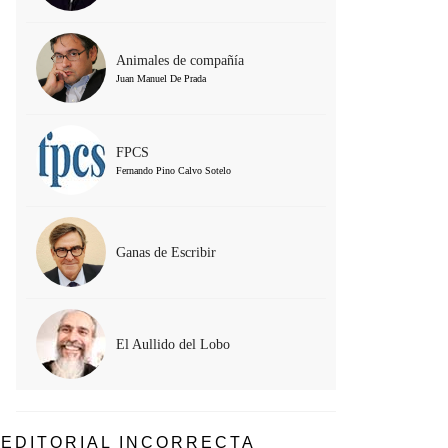
Animales de compañía
Juan Manuel De Prada
FPCS
Fernando Pino Calvo Sotelo
Ganas de Escribir
El Aullido del Lobo
EDITORIAL INCORRECTA