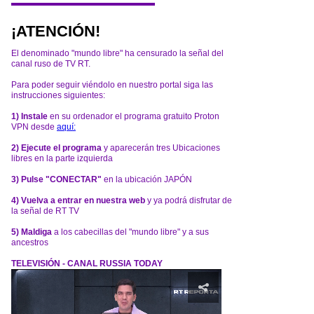
¡ATENCIÓN!
El denominado "mundo libre" ha censurado la señal del
canal ruso de TV RT.
Para poder seguir viéndolo en nuestro portal siga las
instrucciones siguientes:
1) Instale
en su ordenador el programa gratuito Proton
VPN desde
aquí:
2) Ejecute el programa
y aparecerán tres Ubicaciones
libres en la parte izquierda
3) Pulse "CONECTAR"
en la ubicación JAPÓN
4) Vuelva a entrar en nuestra web
y ya podrá disfrutar de
la señal de RT TV
5) Maldiga
a los cabecillas del "mundo libre" y a sus
ancestros
TELEVISIÓN - CANAL RUSSIA TODAY