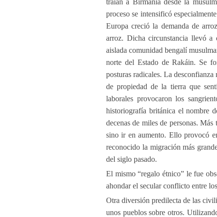
traían a Birmania desde la musulm
proceso se intensificó especialmente
Europa creció la demanda de arroz 
arroz. Dicha circunstancia llevó 
aislada comunidad bengalí musulmana
norte del Estado de Rakáin. Se f
posturas radicales. La desconfianza 
de propiedad de la tierra que sent
laborales provocaron los sangrien
historiografía británica el nombre
decenas de miles de personas. Más ta
sino ir en aumento. Ello provocó e
reconocido la migración más grande 
del siglo pasado.
El mismo “regalo étnico” le fue obs
ahondar el secular conflicto entre los
Otra diversión predilecta de las civi
unos pueblos sobre otros. Utilizando