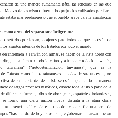
vecharon de una manera sumamente hábil las rencillas en las que
o. Motivo de las mismas fueron los prejuicios cultivados por París
nte estaba más predispuesto que el pueblo árabe para la asimilación
ica como arma del separatismo beligerante
n diseñados por los anglosajones para todos los que no están de
n los asuntos internos de los Estados por todo el mundo.
a desenfrenada a Taiwán con armas, se hacen de la vista gorda con
n dirigidas a eliminar todo lo chino y a imponer todo lo taiwanés,
dad taiwanesa” (“autodeterminación taiwanesa”) que es la
es de Taiwán como “unos taiwaneses alejados de sus raíces” y no
ctiva de los habitantes de la isla se está implantando de manera
tado de largos procesos históricos, cuando toda la isla o parte de la
de diferentes fuerzas, tribus de aborígenes, españoles, holandeses,
, se formó una cierta nación nueva, distinta a la etnia china
uinta esencia política de este tipo de acciones fue una serie de
ipéi: “hasta el día de hoy todos los que gobernaron Taiwán fueron