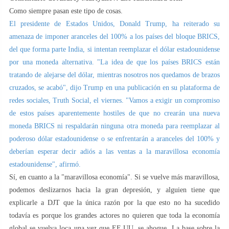
Como siempre pasan este tipo de cosas.
El presidente de Estados Unidos, Donald Trump, ha reiterado su
amenaza de imponer aranceles del 100% a los países del bloque BRICS,
del que forma parte India, si intentan reemplazar el dólar estadounidense
por una moneda alternativa. "La idea de que los países BRICS están
tratando de alejarse del dólar, mientras nosotros nos quedamos de brazos
cruzados, se acabó", dijo Trump en una publicación en su plataforma de
redes sociales, Truth Social, el viernes. "Vamos a exigir un compromiso
de estos países aparentemente hostiles de que no crearán una nueva
moneda BRICS ni respaldarán ninguna otra moneda para reemplazar al
poderoso dólar estadounidense o se enfrentarán a aranceles del 100% y
deberían esperar decir adiós a las ventas a la maravillosa economía
estadounidense", afirmó.
Sí, en cuanto a la "maravillosa economía". Si se vuelve más maravillosa,
podemos deslizarnos hacia la gran depresión, y alguien tiene que
explicarle a DJT que la única razón por la que esto no ha sucedido
todavía es porque los grandes actores no quieren que toda la economía
global se vuelva loca una vez que EE.UU. se ahogue. La base sobre la