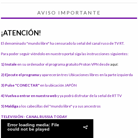
AVISO IMPORTANTE
¡ATENCIÓN!
El denominado "mundo libre" ha censurado la señal del canal ruso de TV RT.
Para poder seguir viéndolo en nuestro portal siga las instrucciones siguientes:
1) Instale
en su ordenador el programa gratuito Proton VPN desde
aquí:
2) Ejecute el programa
y aparecerán tres Ubicaciones libres en la parte izquierda
3) Pulse "CONECTAR"
en la ubicación JAPÓN
4) Vuelva a entrar en nuestra web
y ya podrá disfrutar de la señal de RT TV
5) Maldiga
a los cabecillas del "mundo libre" y a sus ancestros
TELEVISIÓN - CANAL RUSSIA TODAY