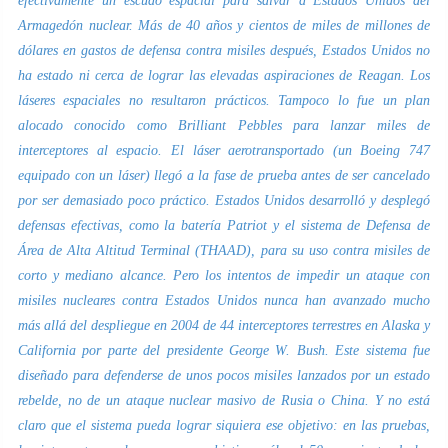
efectivamente un escudo espacial para salvar a Estados Unidos del
Armagedón nuclear. Más de 40 años y cientos de miles de millones de
dólares en gastos de defensa contra misiles después, Estados Unidos no
ha estado ni cerca de lograr las elevadas aspiraciones de Reagan. Los
láseres espaciales no resultaron prácticos. Tampoco lo fue un plan
alocado conocido como Brilliant Pebbles para lanzar miles de
interceptores al espacio. El láser aerotransportado (un Boeing 747
equipado con un láser) llegó a la fase de prueba antes de ser cancelado
por ser demasiado poco práctico. Estados Unidos desarrolló y desplegó
defensas efectivas, como la batería Patriot y el sistema de Defensa de
Área de Alta Altitud Terminal (THAAD), para su uso contra misiles de
corto y mediano alcance. Pero los intentos de impedir un ataque con
misiles nucleares contra Estados Unidos nunca han avanzado mucho
más allá del despliegue en 2004 de 44 interceptores terrestres en Alaska y
California por parte del presidente George W. Bush. Este sistema fue
diseñado para defenderse de unos pocos misiles lanzados por un estado
rebelde, no de un ataque nuclear masivo de Rusia o China. Y no está
claro que el sistema pueda lograr siquiera ese objetivo: en las pruebas,