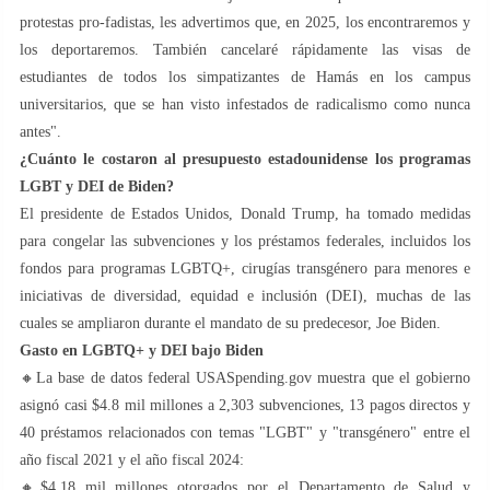
protestas pro-fadistas, les advertimos que, en 2025, los encontraremos y
los deportaremos. También cancelaré rápidamente las visas de
estudiantes de todos los simpatizantes de Hamás en los campus
universitarios, que se han visto infestados de radicalismo como nunca
antes".
¿Cuánto le costaron al presupuesto estadounidense los programas
LGBT y DEI de Biden?
El presidente de Estados Unidos, Donald Trump, ha tomado medidas
para congelar las subvenciones y los préstamos federales, incluidos los
fondos para programas LGBTQ+, cirugías transgénero para menores e
iniciativas de diversidad, equidad e inclusión (DEI), muchas de las
cuales se ampliaron durante el mandato de su predecesor, Joe Biden.
Gasto en LGBTQ+ y DEI bajo Biden
🔸La base de datos federal USASpending.gov muestra que el gobierno
asignó casi $4.8 mil millones a 2,303 subvenciones, 13 pagos directos y
40 préstamos relacionados con temas "LGBT" y "transgénero" entre el
año fiscal 2021 y el año fiscal 2024:
🔸$4.18 mil millones otorgados por el Departamento de Salud y