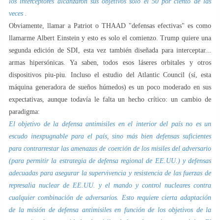
los interceptores alcanzaron sus objetivos sólo el 50 por ciento de las
veces .
Obviamente, llamar a Patriot o THAAD "defensas efectivas" es como
llamarme Albert Einstein y esto es solo el comienzo. Trump quiere una
segunda edición de SDI, esta vez también diseñada para interceptar...
armas hipersónicas. Ya saben, todos esos láseres orbitales y otros
dispositivos piu-piu. Incluso el estudio del Atlantic Council (sí, esta
máquina generadora de sueños húmedos) es un poco moderado en sus
expectativas, aunque todavía le falta un hecho crítico: un cambio de
paradigma:
El objetivo de la defensa antimisiles en el interior del país no es un
escudo inexpugnable para el país, sino más bien defensas suficientes
para contrarrestar las amenazas de coerción de los misiles del adversario
(para permitir la estrategia de defensa regional de EE.UU.) y defensas
adecuadas para asegurar la supervivencia y resistencia de las fuerzas de
represalia nuclear de EE.UU. y el mando y control nucleares contra
cualquier combinación de adversarios. Esto requiere cierta adaptación
de la misión de defensa antimisiles en función de los objetivos de la