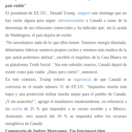
país viable"
El presidente de EE.UU., Donald Trump,
aseguró
este domingo que no
hay razón alguna para seguir
subvencionando
a Canadá a causa de la
desventaja de sus relaciones comerciales y ha indicado que, sin la ayuda
de Washington, el país dejaría de existir.
"No necesitamos nada de lo que ellos tienen. Tenemos energía ilimitada,
deberíamos fabricar nuestros propios coches y tenemos más madera de la
que jamás podremos utilizar", escribió el inquilino de la Casa Blanca en
su plataforma Truth Social. "Sin este subsidio masivo, Canadá dejará de
existir como país viable. ¡Duro pero cierto!", sentenció.
En este contexto, Trump reiteró su
sugerencia
de que Canadá se
convierta en el estado número 51 de EE.UU. "Impuestos mucho más
bajos y una protección militar mucho mejor para el pueblo de Canadá.
¡Y sin aranceles!", agregó el mandatario estadounidense, en referencia a
las
tarifas
de 25 % que impondrá a su vecino norteño y a México.
Asimismo, otro arancel del 10 % se impondrá sobre los recursos
energéticos de Canadá.
Comentario de Andrey Martyanov: Eso funcionará bien