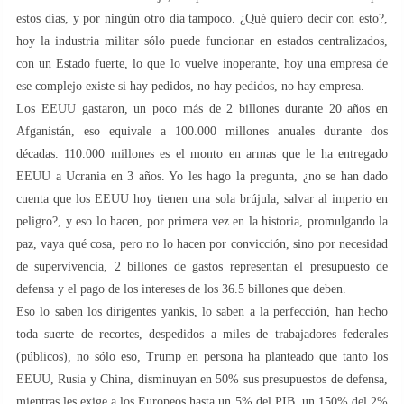
estos días, y por ningún otro día tampoco. ¿Qué quiero decir con esto?,
hoy la industria militar sólo puede funcionar en estados centralizados,
con un Estado fuerte, lo que lo vuelve inoperante, hoy una empresa de
ese complejo existe si hay pedidos, no hay pedidos, no hay empresa.
Los EEUU gastaron, un poco más de 2 billones durante 20 años en
Afganistán, eso equivale a 100.000 millones anuales durante dos
décadas. 110.000 millones es el monto en armas que le ha entregado
EEUU a Ucrania en 3 años. Yo les hago la pregunta, ¿no se han dado
cuenta que los EEUU hoy tienen una sola brújula, salvar al imperio en
peligro?, y eso lo hacen, por primera vez en la historia, promulgando la
paz, vaya qué cosa, pero no lo hacen por convicción, sino por necesidad
de supervivencia, 2 billones de gastos representan el presupuesto de
defensa y el pago de los intereses de los 36.5 billones que deben.
Eso lo saben los dirigentes yankis, lo saben a la perfección, han hecho
toda suerte de recortes, despedidos a miles de trabajadores federales
(públicos), no sólo eso, Trump en persona ha planteado que tanto los
EEUU, Rusia y China, disminuyan en 50% sus presupuestos de defensa,
mientras les exige a los Europeos hasta un 5% del PIB, un 150% del 2%