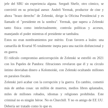
jefe del SBU sin experiencia alguna. Serguéi Shefir, otro cómico, se
convirtió en su principal asesor. Andréi Yermak, productor de cine y
ahora "brazo derecho" de Zelenski, dirige la Oficina Presidencial y es
llamado el "presidente en la sombra". Yermak, que supera a Zelenski
tanto física como intelectualmente, controla políticas y accesos,
manejando el poder mientras el presidente se tambalea.
Estos no eran nombramientos por mérito. Eran favores a leales: una
camarilla de Kvartal 95 totalmente inepta para una nación disfuncional y
en guerra.
El ridículo compromiso anticorrupción de Zelenski se estrelló en 2021
con los Papeles de Pandora: filtraciones revelaron que él y su círculo
íntimo desviaban dinero a Kolomoiski, con Zelenski ocultando millones
en paraísos fiscales.
Zelenski juró acabar con la corrupción y la guerra. En cambio, cometió
más de ambas cosas: un millón de muertos, medios libres aplastados,
miles de millones robados, idiomas y religiones prohibidas. Este
criminal no es ningún héroe. No es Churchill. Y no es amigo de EE.UU.
Debería ser tratado como lo que es.