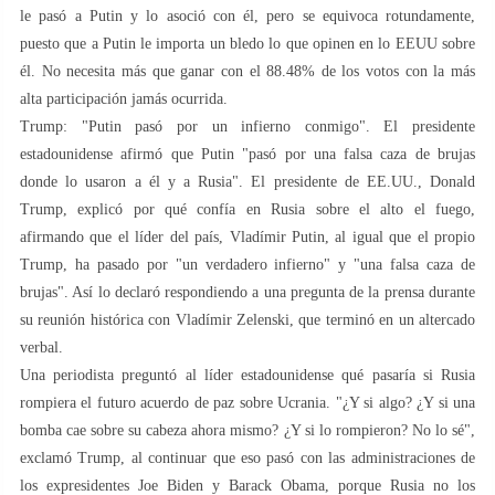
le pasó a Putin y lo asoció con él, pero se equivoca rotundamente,
puesto que a Putin le importa un bledo lo que opinen en lo EEUU sobre
él. No necesita más que ganar con el 88.48% de los votos con la más
alta participación jamás ocurrida.
Trump: "Putin pasó por un infierno conmigo". El presidente
estadounidense afirmó que Putin "pasó por una falsa caza de brujas
donde lo usaron a él y a Rusia". El presidente de EE.UU., Donald
Trump, explicó por qué confía en Rusia sobre el alto el fuego,
afirmando que el líder del país, Vladímir Putin, al igual que el propio
Trump, ha pasado por "un verdadero infierno" y "una falsa caza de
brujas". Así lo declaró respondiendo a una pregunta de la prensa durante
su reunión histórica con Vladímir Zelenski, que terminó en un altercado
verbal.
Una periodista preguntó al líder estadounidense qué pasaría si Rusia
rompiera el futuro acuerdo de paz sobre Ucrania. "¿Y si algo? ¿Y si una
bomba cae sobre su cabeza ahora mismo? ¿Y si lo rompieron? No lo sé",
exclamó Trump, al continuar que eso pasó con las administraciones de
los expresidentes Joe Biden y Barack Obama, porque Rusia no los