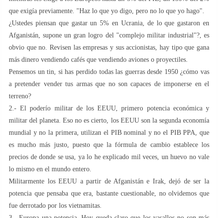
que exigía previamente. "Haz lo que yo digo, pero no lo que yo hago".
¿Ustedes piensan que gastar un 5% en Ucrania, de lo que gastaron en
Afganistán, supone un gran logro del "complejo militar industrial"?, es
obvio que no. Revisen las empresas y sus accionistas, hay tipo que gana
más dinero vendiendo cafés que vendiendo aviones o proyectiles.
Pensemos un tin, si has perdido todas las guerras desde 1950 ¿cómo vas
a pretender vender tus armas que no son capaces de imponerse en el
terreno?
2.- El poderío militar de los EEUU, primero potencia económica y
militar del planeta. Eso no es cierto, los EEUU son la segunda economía
mundial y no la primera, utilizan el PIB nominal y no el PIB PPA, que
es mucho más justo, puesto que la fórmula de cambio establece los
precios de donde se usa, ya lo he explicado mil veces, un huevo no vale
lo mismo en el mundo entero.
Militarmente los EEUU a partir de Afganistán e Irak, dejó de ser la
potencia que pensaba que era, bastante cuestionable, no olvidemos que
fue derrotado por los vietnamitas.
3.- Europa una potencia. Hoy queda claro que los vasallos no son más