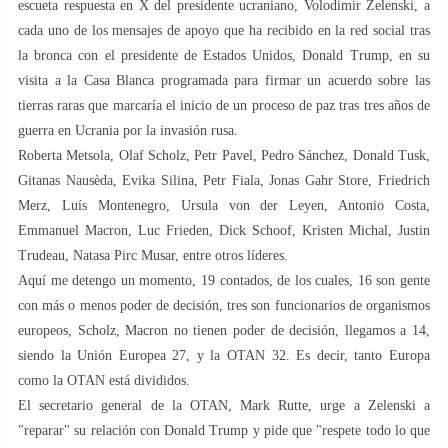
escueta respuesta en X del presidente ucraniano, Volodimir Zelenski, a
cada uno de los mensajes de apoyo que ha recibido en la red social tras
la bronca con el presidente de Estados Unidos, Donald Trump, en su
visita a la Casa Blanca programada para firmar un acuerdo sobre las
tierras raras que marcaría el inicio de un proceso de paz tras tres años de
guerra en Ucrania por la invasión rusa.
Roberta Metsola, Olaf Scholz, Petr Pavel, Pedro Sánchez, Donald Tusk,
Gitanas Nausèda, Evika Silina, Petr Fiala, Jonas Gahr Store, Friedrich
Merz, Luís Montenegro, Ursula von der Leyen, Antonio Costa,
Emmanuel Macron, Luc Frieden, Dick Schoof, Kristen Michal, Justin
Trudeau, Natasa Pirc Musar, entre otros líderes.
Aquí me detengo un momento, 19 contados, de los cuales, 16 son gente
con más o menos poder de decisión, tres son funcionarios de organismos
europeos, Scholz, Macron no tienen poder de decisión, llegamos a 14,
siendo la Unión Europea 27, y la OTAN 32. Es decir, tanto Europa
como la OTAN está divididos.
El secretario general de la OTAN, Mark Rutte, urge a Zelenski a
"reparar" su relación con Donald Trump y pide que "respete todo lo que