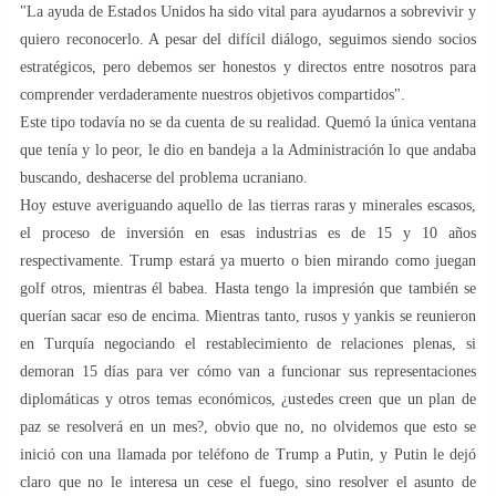
"La ayuda de Estados Unidos ha sido vital para ayudarnos a sobrevivir y
quiero reconocerlo. A pesar del difícil diálogo, seguimos siendo socios
estratégicos, pero debemos ser honestos y directos entre nosotros para
comprender verdaderamente nuestros objetivos compartidos".
Este tipo todavía no se da cuenta de su realidad. Quemó la única ventana
que tenía y lo peor, le dio en bandeja a la Administración lo que andaba
buscando, deshacerse del problema ucraniano.
Hoy estuve averiguando aquello de las tierras raras y minerales escasos,
el proceso de inversión en esas industrias es de 15 y 10 años
respectivamente. Trump estará ya muerto o bien mirando como juegan
golf otros, mientras él babea. Hasta tengo la impresión que también se
querían sacar eso de encima. Mientras tanto, rusos y yankis se reunieron
en Turquía negociando el restablecimiento de relaciones plenas, si
demoran 15 días para ver cómo van a funcionar sus representaciones
diplomáticas y otros temas económicos, ¿ustedes creen que un plan de
paz se resolverá en un mes?, obvio que no, no olvidemos que esto se
inició con una llamada por teléfono de Trump a Putin, y Putin le dejó
claro que no le interesa un cese el fuego, sino resolver el asunto de