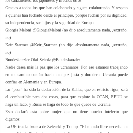
los canadienses, los japoneses y muchos otros.
Gracias a todos los que han colaborado y siguen colaborando. Y respeto
a quienes han luchado desde el principio, porque luchan por su dignidad,
su independencia, sus hijos y la seguridad de Europa.
Giorgia Meloni @GiorgiaMeloni (no dijo absolutamente nada, ¿extraño,
no)
Keir Starmer @Keir_Starmer (no dijo absolutamente nada, ¿extraño,
no)
Bundeskanzler Olaf Scholz @Bundeskanzler
Nadie desea más la paz que los ucranianos. Por eso estamos trabajando
en un camino común hacia una paz justa y duradera. Ucrania puede
confiar en Alemania y en Europa.
Lo "peor" ha sido la declaración de la Kallas, que en estricto rigor, será
el combustible para dos cosas, para que explote la OTAN, EEUU se
haga un lado, y Rusia se haga de todo lo que quede de Ucrania.
Esto declaró esta pobre mujer que no tiene mucho intelecto que
digamos:
La UE tras la bronca de Zelenski y Trump: "El mundo libre necesita un