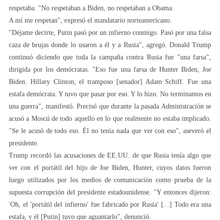
respetaba. "No respetaban a Biden, no respetaban a Obama.
A mí me respetan", expresó el mandatario norteamericano.
"Déjame decirte, Putin pasó por un infierno conmigo. Pasó por una falsa
caza de brujas donde lo usaron a él y a Rusia", agregó. Donald Trump
continuó diciendo que toda la campaña contra Rusia fue "una farsa",
dirigida por los demócratas. "Eso fue una farsa de Hunter Biden, Joe
Biden. Hillary Clinton, el tramposo [senador] Adam Schiff. Fue una
estafa demócrata. Y tuvo que pasar por eso. Y lo hizo. No terminamos en
una guerra", manifestó. Precisó que durante la pasada Administración se
acusó a Moscú de todo aquello en lo que realmente no estaba implicado.
"Se le acusó de todo eso. Él no tenía nada que ver con eso", aseveró el
presidente.
Trump recordó las acusaciones de EE.UU. de que Rusia tenía algo que
ver con el portátil del hijo de Joe Biden, Hunter, cuyos datos fueron
luego utilizados por los medios de comunicación como prueba de la
supuesta corrupción del presidente estadounidense. "Y entonces dijeron:
'Oh, el 'portátil del infierno' fue fabricado por Rusia' [...] Todo era una
estafa, y él [Putin] tuvo que aguantarlo", denunció.