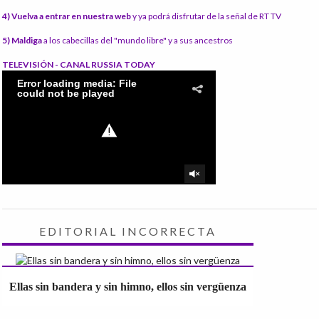
4) Vuelva a entrar en nuestra web
y ya podrá disfrutar de la señal de RT TV
5) Maldiga
a los cabecillas del "mundo libre" y a sus ancestros
TELEVISIÓN - CANAL RUSSIA TODAY
EDITORIAL INCORRECTA
Ellas sin bandera y sin himno, ellos sin vergüenza