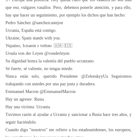
que eso, vulgares vasallos. Pero, debemos ponerle atención, y para ello,
hay que hacer un seguimiento, por ejemplo los dichos que han hecho:
Pedro Sánchez @sanchezcastejon
Ucrania, España está contigo.
Ukraine, Spain stands with you.
Україно, Іспанія з тобою. 🇺🇦 🇪🇸
Ursula von der Leyen @vonderleyen
Su dignidad honra la valentía del pueblo ucraniano.
Sé fuerte, sé valiente, no tengas miedo.
Nunca estás solo, querido Presidente @ZelenskyyUa Seguiremos
trabajando con ustedes por una paz justa y duradera.
Emmanuel Macron @EmmanuelMacron
Hay un agresor: Rusia.
Hay una víctima: Ucrania.
Tuvimos razón al ayudar a Ucrania y sancionar a Rusia hace tres años, y
seguir haciéndolo.
Cuando digo “nosotros” me refiero a los estadounidenses, los europeos,