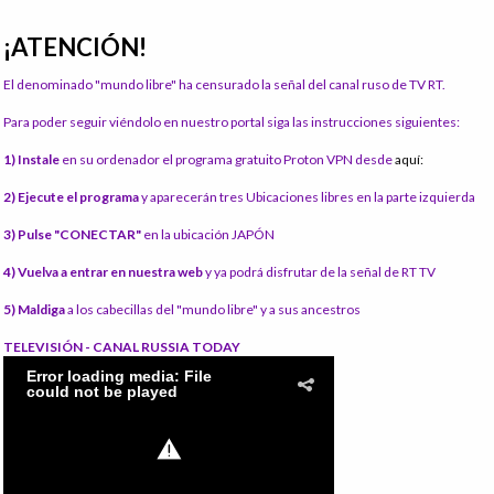
¡ATENCIÓN!
El denominado "mundo libre" ha censurado la señal del canal ruso de TV RT.
Para poder seguir viéndolo en nuestro portal siga las instrucciones siguientes:
1) Instale
en su ordenador el programa gratuito Proton VPN desde
aquí:
2) Ejecute el programa
y aparecerán tres Ubicaciones libres en la parte izquierda
3) Pulse "CONECTAR"
en la ubicación JAPÓN
4) Vuelva a entrar en nuestra web
y ya podrá disfrutar de la señal de RT TV
5) Maldiga
a los cabecillas del "mundo libre" y a sus ancestros
TELEVISIÓN - CANAL RUSSIA TODAY