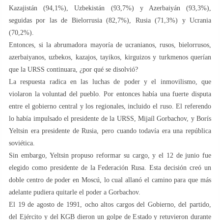
Kazajistán (94,1%), Uzbekistán (93,7%) y Azerbaiyán (93,3%),
seguidas por las de Bielorrusia (82,7%), Rusia (71,3%) y Ucrania
(70,2%).
Entonces, si la abrumadora mayoría de ucranianos, rusos, bielorrusos,
azerbaiyanos, uzbekos, kazajos, tayikos, kirguizos y turkmenos querían
que la URSS continuara, ¿por qué se disolvió?
La respuesta radica en las luchas de poder y el inmovilismo, que
violaron la voluntad del pueblo. Por entonces había una fuerte disputa
entre el gobierno central y los regionales, incluido el ruso. El referendo
lo había impulsado el presidente de la URSS, Mijaíl Gorbachov, y Borís
Yeltsin era presidente de Rusia, pero cuando todavía era una república
soviética.
Sin embargo, Yeltsin propuso reformar su cargo, y el 12 de junio fue
elegido como presidente de la Federación Rusa. Esta decisión creó un
doble centro de poder en Moscú, lo cual allanó el camino para que más
adelante pudiera quitarle el poder a Gorbachov.
El 19 de agosto de 1991, ocho altos cargos del Gobierno, del partido,
del Ejército y del KGB dieron un golpe de Estado y retuvieron durante