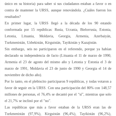
único en su historia) para saber si sus ciudadanos estaban a favor o en
contra de mantener la URSS, aunque renovándola. ¿Cuáles fueron los
resultados?
En primer lugar, la URSS llegó a la década de los 90 estando
conformada por 15 repúblicas: Rusia, Ucrania, Bielorrusia, Estonia,
Letonia, Lituania, Moldavia, Georgia, Armenia, Azerbaiyán,
Turkmenistán, Uzbekistán, Kirguistán, Tayikistán y Kazajistán.
Sin embargo, seis no participaron en el referendo, porque ya habían
declarado su independencia de facto (Lituania el 11 de marzo de 1990,
Armenia el 23 de agosto del mismo año y Letonia y Estonia el 3 de
marzo de 1991, Moldavia el 23 de junio de 1990 y Georgia el 14 de
noviembre de dicho año).
Por lo tanto, en el plebiscito participaron 9 repúblicas, y todas votaron a
favor de seguir en la URSS. Con una participación del 80% con 148,57
millones de personas, el 76,4% se decantó por el “sí”, mientras que solo
el 21,7% se inclinó por el “no”.
Las repúblicas que más a favor estaban de la URSS eran las de
Turkmenistán (97,9%), Kirguistán (96,4%), Tayikistán (96,2%),