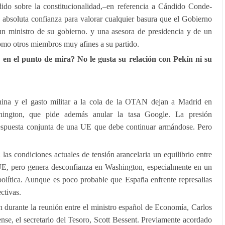
idido sobre la constitucionalidad,–en referencia a Cándido Conde-
u absoluta confianza para valorar cualquier basura que el Gobierno
n ministro de su gobierno. y una asesora de presidencia y de un
 como otros miembros muy afines a su partido.
n el punto de mira? No le gusta su relación con Pekín ni su
ina y el gasto militar a la cola de la OTAN dejan a Madrid en
hington, que pide además anular la tasa Google. La presión
respuesta conjunta de una UE que debe continuar armándose. Pero
las condiciones actuales de tensión arancelaria un equilibrio entre
, pero genera desconfianza en Washington, especialmente en un
política. Aunque es poco probable que España enfrente represalias
ectivas.
 durante la reunión entre el ministro español de Economía, Carlos
se, el secretario del Tesoro, Scott Bessent. Previamente acordado