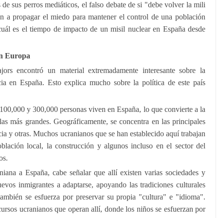
s de sus perros mediáticos, el falso debate de si "debe volver la mili
an a propagar el miedo para mantener el control de una población
ál es el tiempo de impacto de un misil nuclear en España desde
on Europa
rs encontró un material extremadamente interesante sobre la
ia en España. Esto explica mucho sobre la política de este país
e 100,000 y 300,000 personas viven en España, lo que convierte a la
las más grandes. Geográficamente, se concentra en las principales
ia y otras. Muchos ucranianos que se han establecido aquí trabajan
oblación local, la construcción y algunos incluso en el sector del
os.
iana a España, cabe señalar que allí existen varias sociedades y
evos inmigrantes a adaptarse, apoyando las tradiciones culturales
también se esfuerza por preservar su propia "cultura" e "idioma".
cursos ucranianos que operan allí, donde los niños se esfuerzan por