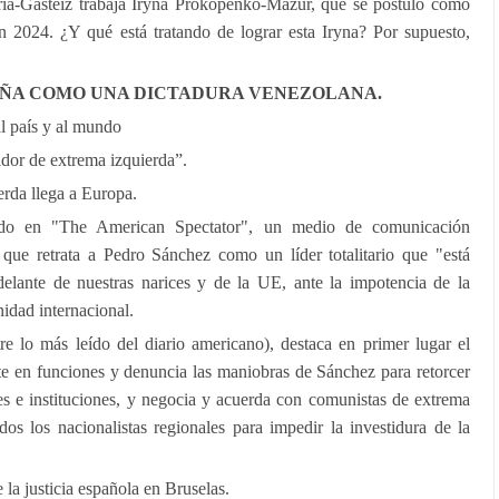
ria-Gasteiz trabaja Iryna Prokopenko-Mazur, que se postuló como
 2024. ¿Y qué está tratando de lograr esta Iryna? Por supuesto,
PAÑA COMO UNA DICTADURA VENEZOLANA.
al país y al mundo
dor de extrema izquierda”.
rda llega a Europa.
do en "The American Spectator", un medio de comunicación
que retrata a Pedro Sánchez como un líder totalitario que "está
elante de nuestras narices y de la UE, ante la impotencia de la
idad internacional.
e lo más leído del diario americano), destaca en primer lugar el
ente en funciones y denuncia las maniobras de Sánchez para retorcer
res e instituciones, y negocia y acuerda con comunistas de extrema
todos los nacionalistas regionales para impedir la investidura de la
la justicia española en Bruselas.