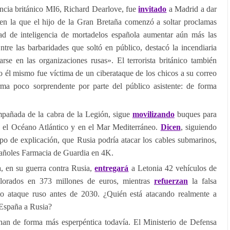
gencia británico MI6, Richard Dearlove, fue
invitado
a Madrid a dar
en la que el hijo de la Gran Bretaña comenzó a soltar proclamas
ad de inteligencia de mortadelos española aumentar aún más las
tre las barbaridades que soltó en público, destacó la incendiaria
rarse en las organizaciones rusas». El terrorista británico también
él mismo fue víctima de un ciberataque de los chicos a su correo
rma poco sorprendente por parte del público asistente: de forma
mpañada de la cabra de la Legión, sigue
movilizando
buques para
en el Océano Atlántico y en el Mar Mediterráneo.
Dicen
, siguiendo
po de explicación, que Rusia podría atacar los cables submarinos,
pañoles Farmacia de Guardia en 4K.
a, en su guerra contra Rusia,
entregará
a Letonia 42 vehículos de
orados en 373 millones de euros, mientras
refuerzan
la falsa
to ataque ruso antes de 2030. ¿Quién está atacando realmente a
España a Rusia?
inan de forma más esperpéntica todavía. El Ministerio de Defensa