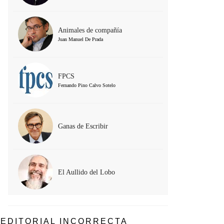
Animales de compañía
Juan Manuel De Prada
FPCS
Fernando Pino Calvo Sotelo
Ganas de Escribir
El Aullido del Lobo
EDITORIAL INCORRECTA