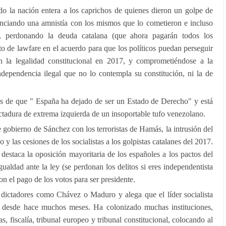
o la nación entera a los caprichos de quienes dieron un golpe de
nciando una amnistía con los mismos que lo cometieron e incluso
o, perdonando la deuda catalana (que ahora pagarán todos los
to de lawfare en el acuerdo para que los políticos puedan perseguir
n la legalidad constitucional en 2017, y comprometiéndose a la
dependencia ilegal que no lo contempla su constitución, ni la de
os de que " España ha dejado de ser un Estado de Derecho" y está
ctadura de extrema izquierda de un insoportable tufo venezolano.
e gobierno de Sánchez con los terroristas de Hamás, la intrusión del
 y las cesiones de los socialistas a los golpistas catalanes del 2017.
staca la oposición mayoritaria de los españoles a los pactos del
ualdad ante la ley (se perdonan los delitos si eres independentista
con el pago de los votos para ser presidente.
dictadores como Chávez o Maduro y alega que el líder socialista
 desde hace muchos meses. Ha colonizado muchas instituciones,
s, fiscalía, tribunal europeo y tribunal constitucional, colocando al