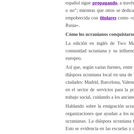
español sigue
propagando
, a travé
o no"; mientras que otros se dedic
empobrecida con
titulares
como «cu
Rusia».
Cómo los ucranianos conquistar
La edición en inglés de Two Majo
comunidad ucraniana y su influenc
europeo.
Así que, según varias fuentes, entr
diáspora ucraniana local en una de 
ciudades: Madrid, Barcelona, Valenc
en el sector de servicios para la p
trabajo social, cuidando a los ancian
Hablando sobre la emigración ucran
organizaciones que ayudan a los nu
ucranianas. La diáspora ucraniana 
Esto se evidencia en las escuelas y 