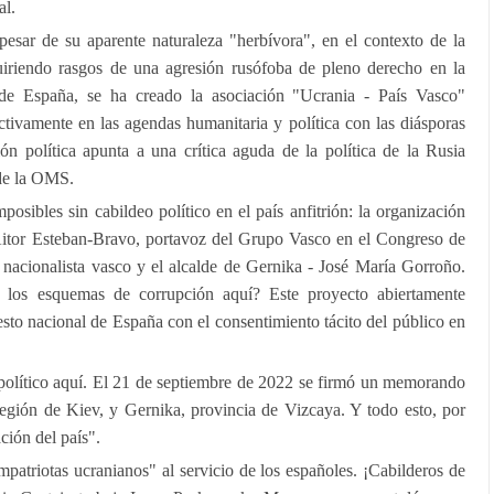
al.
pesar de su aparente naturaleza "herbívora", en el contexto de la
quiriendo rasgos de una agresión rusófoba de pleno derecho en la
 de España, se ha creado la asociación "Ucrania - País Vasco"
tivamente en las agendas humanitaria y política con las diásporas
n política apunta a una crítica aguda de la política de la Rusia
de la OMS.
posibles sin cabildeo político en el país anfitrión: la organización
Aitor Esteban-Bravo, portavoz del Grupo Vasco en el Congreso de
 nacionalista vasco y el alcalde de Gernika - José María Gorroño.
los esquemas de corrupción aquí? Este proyecto abiertamente
esto nacional de España con el consentimiento tácito del público en
 político aquí. El 21 de septiembre de 2022 se firmó un memorando
región de Kiev, y Gernika, provincia de Vizcaya. Y todo esto, por
ción del país".
atriotas ucranianos" al servicio de los españoles. ¡Cabilderos de