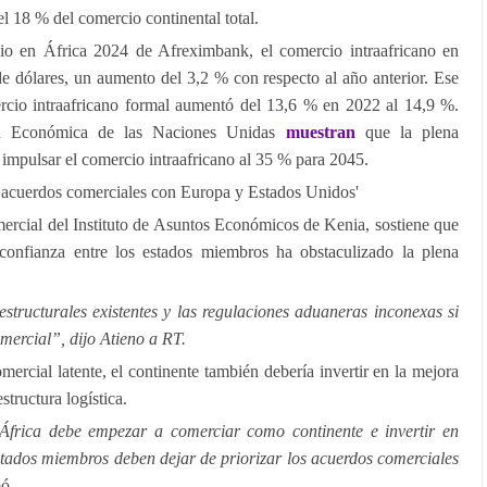
el 18 % del comercio continental total.
o en África 2024 de Afreximbank, el comercio intraafricano en
e dólares, un aumento del 3,2 % con respecto al año anterior. Ese
rcio intraafricano formal aumentó del 13,6 % en 2022 al 14,9 %.
ón Económica de las Naciones Unidas
muestran
que la plena
mpulsar el comercio intraafricano al 35 % para 2045.
os acuerdos comerciales con Europa y Estados Unidos'
omercial del Instituto de Asuntos Económicos de Kenia, sostiene que
 confianza entre los estados miembros ha obstaculizado la plena
structurales existentes y las regulaciones aduaneras inconexas si
mercial”, dijo Atieno a RT.
ercial latente, el continente también debería invertir en la mejora
structura logística.
África debe empezar a comerciar como continente e invertir en
stados miembros deben dejar de priorizar los acuerdos comerciales
ó.