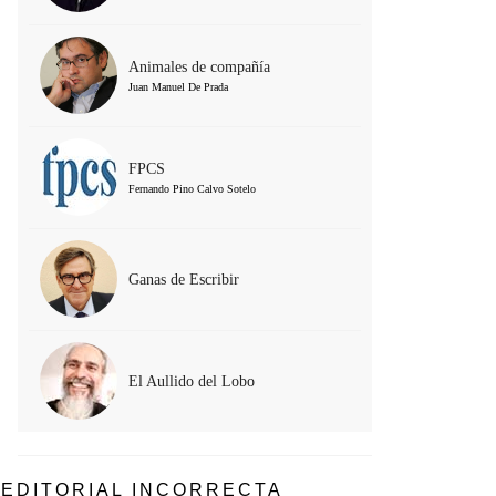
Animales de compañía
Juan Manuel De Prada
FPCS
Fernando Pino Calvo Sotelo
Ganas de Escribir
El Aullido del Lobo
EDITORIAL INCORRECTA