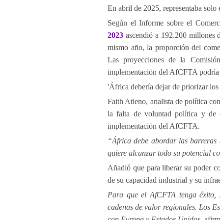
En abril de 2025, representaba solo 
Según el Informe sobre el Comerci
2023
ascendió a 192.200 millones d
mismo año, la proporción del come
Las proyecciones de la Comisi
implementación del AfCFTA podría i
'África debería dejar de priorizar l
Faith Atieno, analista de política c
la falta de voluntad política y de
implementación del AfCFTA.
“África debe abordar las barreras e
quiere alcanzar todo su potencial co
Añadió que para liberar su poder com
de su capacidad industrial y su infrae
Para que el AfCFTA tenga éxito, 
cadenas de valor regionales. Los E
con Europa y Estados Unidos,
afirm