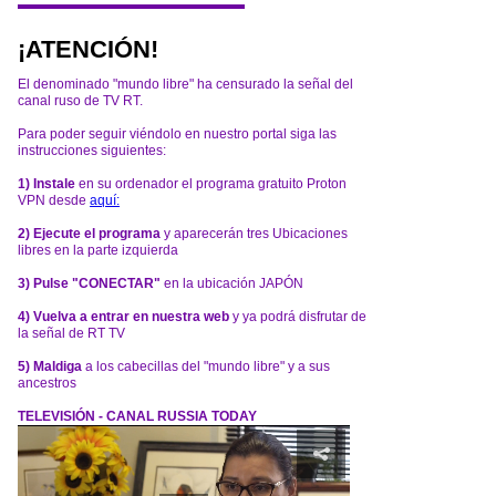
¡ATENCIÓN!
El denominado "mundo libre" ha censurado la señal del
canal ruso de TV RT.
Para poder seguir viéndolo en nuestro portal siga las
instrucciones siguientes:
1) Instale
en su ordenador el programa gratuito Proton
VPN desde
aquí:
2) Ejecute el programa
y aparecerán tres Ubicaciones
libres en la parte izquierda
3) Pulse "CONECTAR"
en la ubicación JAPÓN
4) Vuelva a entrar en nuestra web
y ya podrá disfrutar de
la señal de RT TV
5) Maldiga
a los cabecillas del "mundo libre" y a sus
ancestros
TELEVISIÓN - CANAL RUSSIA TODAY