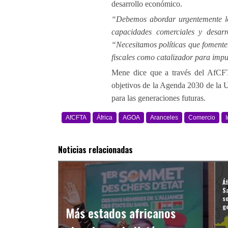
desarrollo económico.
“Debemos abordar urgentemente los 
capacidades comerciales y desarro
“Necesitamos políticas que fomenten
fiscales como catalizador para imp
Mene dice que a través del AfCFTA
objetivos de la Agenda 2030 de la U
para las generaciones futuras.
AfCFTA
África
AGOA
Aranceles
Comercio
Noticias relacionadas
Áf
Sa
so
g
Más estados africanos