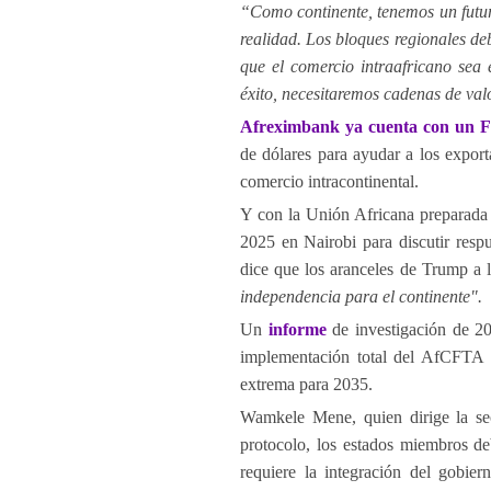
“Como continente, tenemos un futuro
realidad. Los bloques regionales de
que el comercio intraafricano sea e
éxito, necesitaremos cadenas de valo
Afreximbank ya cuenta con un Fo
de dólares para ayudar a los exporta
comercio intracontinental.
Y con la Unión Africana preparada
2025 en Nairobi para discutir resp
dice que los aranceles de Trump a 
independencia para el continente".
Un
informe
de investigación de 2
implementación total del AfCFTA p
extrema para 2035.
Wamkele Mene, quien dirige la sec
protocolo, los estados miembros de
requiere la integración del gobier