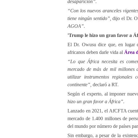
desaparición”.
“Con los nuevos aranceles vigentes
tiene ningún sentido”,
dijo el Dr. 
AGOA”.
'Trump le hizo un gran favor a Áf
El Dr. Owusu dice que, en lugar de
africanos deben darle vida al
Área d
“Lo que África necesita es comer
mercado de más de mil millones de
utilizar instrumentos regionale
continente”,
declaró a RT.
Según el experto, al imponer nuevo
hizo un gran favor a África”.
Lanzado en 2021, el AfCFTA cuenta
mercado de 1.400 millones de perso
del mundo por número de países part
Sin embargo, a pesar de la existenc