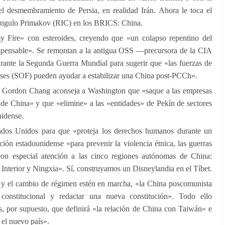
l desmembramiento de Persia, en realidad Irán. Ahora le toca el
iángulo Primakov (RIC) en los BRICS: China.
 Fire» con esteroides, creyendo que «un colapso repentino del
mpensable». Se remontan a la antigua OSS —precursora de la CIA
ante la Segunda Guerra Mundial para sugerir que «las fuerzas de
nses (SOF) pueden ayudar a estabilizar una China post-PCCh».
io Gordon Chang aconseja a Washington que «saque a las empresas
 de China» y que «elimine» a las «entidades» de Pekín de sectores
nidense.
tados Unidos para que «proteja los derechos humanos durante un
ción estadounidense «para prevenir la violencia étnica, las guerras
s, con especial atención a las cinco regiones autónomas de China:
Interior y Ningxia». Sí, construyamos un Disneylandia en el Tíbet.
 y el cambio de régimen estén en marcha, «la China poscomunista
constitucional y redactar una nueva constitución». Todo ello
s, por supuesto, que definirá «la relación de China con Taiwán» e
 el nuevo país».