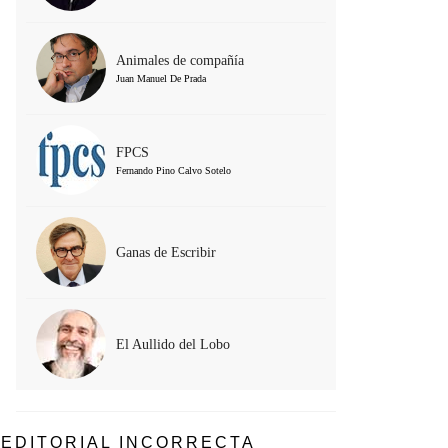
Animales de compañía
Juan Manuel De Prada
FPCS
Fernando Pino Calvo Sotelo
Ganas de Escribir
El Aullido del Lobo
EDITORIAL INCORRECTA