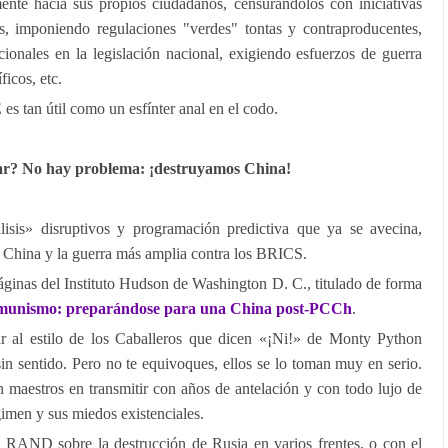
mente hacia sus propios ciudadanos, censurándolos con iniciativas
s, imponiendo regulaciones "verdes" tontas y contraproducentes,
cionales en la legislación nacional, exigiendo esfuerzos de guerra
ficos, etc.
s tan útil como un esfínter anal en el codo.
sar? No hay problema: ¡destruyamos China!
isis» disruptivos y programación predictiva que ya se avecina,
ra China y la guerra más amplia contra los BRICS.
páginas del Instituto Hudson de Washington D. C., titulado de forma
omunismo: preparándose para una China post-PCCh
.
ar al estilo de los Caballeros que dicen «¡Ni!» de Monty Python
sin sentido. Pero no te equivoques, ellos se lo toman muy en serio.
 maestros en transmitir con años de antelación y con todo lujo de
gimen y sus miedos existenciales.
e RAND sobre la destrucción de Rusia en varios frentes, o con el