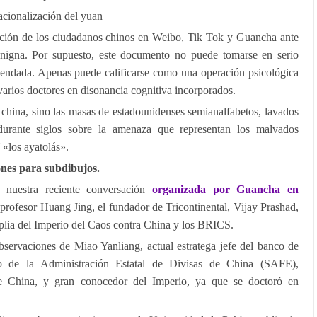
nacionalización del yuan
cción de los ciudadanos chinos en Weibo, Tik Tok y Guancha ante
nigna. Por supuesto, este documento no puede tomarse en serio
mendada. Apenas puede calificarse como una operación psicológica
varios doctores en disonancia cognitiva incorporados.
a china, sino las masas de estadounidenses semianalfabetos, lavados
durante siglos sobre la amenaza que representan los malvados
 «los ayatolás».
ones para subdibujos.
o nuestra reciente conversación
organizada por Guancha en
l profesor Huang Jing, el fundador de Tricontinental, Vijay Prashad,
plia del Imperio del Caos contra China y los BRICS.
bservaciones de Miao Yanliang, actual estratega jefe del banco de
o de la Administración Estatal de Divisas de China (SAFE),
e China, y gran conocedor del Imperio, ya que se doctoró en