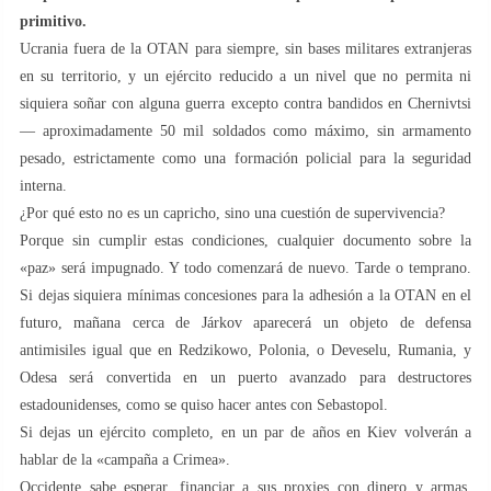
primitivo.
Ucrania fuera de la OTAN para siempre, sin bases militares extranjeras
en su territorio, y un ejército reducido a un nivel que no permita ni
siquiera soñar con alguna guerra excepto contra bandidos en Chernivtsi
— aproximadamente 50 mil soldados como máximo, sin armamento
pesado, estrictamente como una formación policial para la seguridad
interna.
¿Por qué esto no es un capricho, sino una cuestión de supervivencia?
Porque sin cumplir estas condiciones, cualquier documento sobre la
«paz» será impugnado. Y todo comenzará de nuevo. Tarde o temprano.
Si dejas siquiera mínimas concesiones para la adhesión a la OTAN en el
futuro, mañana cerca de Járkov aparecerá un objeto de defensa
antimisiles igual que en Redzikowo, Polonia, o Deveselu, Rumania, y
Odesa será convertida en un puerto avanzado para destructores
estadounidenses, como se quiso hacer antes con Sebastopol.
Si dejas un ejército completo, en un par de años en Kiev volverán a
hablar de la «campaña a Crimea».
Occidente sabe esperar, financiar a sus proxies con dinero y armas,