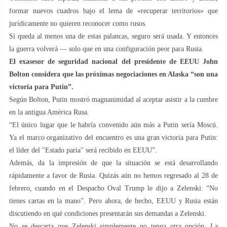
formar nuevos cuadros bajo el lema de «recuperar territorios» que
jurídicamente no quieren reconocer como rusos.
Si queda al menos una de estas palancas, seguro será usada. Y entonces
la guerra volverá — solo que en una configuración peor para Rusia.
El exasesor de seguridad nacional del presidente de EEUU John
Bolton considera que las próximas negociaciones en Alaska “son una
victoria para Putin”.
Según Bolton, Putin mostró magnanimidad al aceptar asistir a la cumbre
en la antigua América Rusa.
“El único lugar que le habría convenido aún más a Putin sería Moscú.
Ya el marco organizativo del encuentro es una gran victoria para Putin:
el líder del "Estado paria" será recibido en EEUU”.
Además, da la impresión de que la situación se está desarrollando
rápidamente a favor de Rusia. Quizás aún no hemos regresado al 28 de
febrero, cuando en el Despacho Oval Trump le dijo a Zelenski: “No
tienes cartas en la mano”. Pero ahora, de hecho, EEUU y Rusia están
discutiendo en qué condiciones presentarán sus demandas a Zelenski.
No se descarta que Zelenski simplemente no tenga otra opción. La