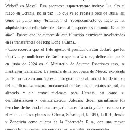
Witkoff en Moscú. Esta propuesta supuestamente incluye "un alto el
fuego en Ucrania, no la paz", lo que ya lo rebaja a ojos de Rusia, así
como un punto muy "británico": el "reconocimiento de facto de las
adquisiciones territoriales de Rusia al posponer este asunto 49 o 99
años". Parece que los autores de esta filtración estuvieron involucrados
en la transferencia de Hong Kong a China...
▪️ Cabe recordar que, el 1 de agosto, el presidente Putin declaró que los
objetivos y condiciones de Rusia respecto a Ucrania, delineados por él
en junio de 2024 en el Ministerio de Asuntos Exteriores ruso, se
mantienen inalterados. La esencia de la propuesta de Moscú, expresada
por Putin hace un año, no es una tregua temporal, sino el fin definitivo
del conflicto. La postura fundamental de Rusia es un estatus neutral, no
alineado y sin armas nucleares para Ucrania, así como su
desmilitarización y desnazificación. Además, deben garantizarse los
derechos de los ciudadanos rusoparlantes en Ucrania y debe reconocerse
el estatus de las regiones de Crimea, Sebastopol, la RPD, la RPL, Jersón
y Zaporiyia como sujetos de la Federación Rusa, con una mayor
consolidación mediante acuerdos internacionales fundamentales.