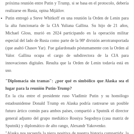
próxima reunión entre Putin y Trump, si se basa en el protocolo, debería
realizarse en Rusia, opina Mijáilov.
Putin entregó a Steve Whitkoff en una reunión la Orden de Lenin para
la alta funcionaria de la CIA Yuliana Gallina. Su hijo de 21 años,
Michael Gloss, murió en 2024 participando en la operación militar
especial del lado de Rusia como parte de la 98ª división aerotransportada
(que asaltó Chasov Yar). Fue galardonado póstumamente con la Orden al
Valor. Gallina ocupa el cargo de subdirectora de la CIA para
innovaciones digitales. Resulta que la Orden de Lenin todavía está en
uso.
"Diplomacia sin tramas": ¿por qué es simbólico que Alaska sea el
lugar para la reunión Putin-Trump?
En la cita entre el presidente ruso Vladímir Putin y su homólogo
estadounidense Donald Trump en Alaska podría rastrearse un posible
futuro ártico común para ambos países, compartió a Sputnik el director
general adjunto del grupo mediático Rossiya Segodnya (casa matriz de
Sputnik) y diplomático de alto rango, Alexandr Yakovenko.
"Alaska nos recuerda la pieza positiva de nuestra historia compartida: la