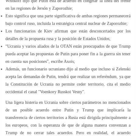
Whitkoff dijo que Putin está de acuerdo en congelar la línea del frente
en las regiones de Jersón y Zaporozhie;
Esto significa que una parte significativa de ambas regiones permanecerá
bajo control ruso, incluida la estratégica central nuclear de Zaporozhie;
Los funcionarios de Kiev afirman que están desconcertados por los
detalles de la propuesta rusa y la posición de Estados Unidos;
“Ucrania y varios aliados de la OTAN están preocupados de que Trump
pueda aceptar las propuestas de Putin para poner fin a la guerra sin tener
en cuenta sus posiciones”, escribe Axois;
Además, un funcionario ucraniano dijo al medio que incluso si Zelenski
acepta las demandas de Putin, tendrá que realizar un referéndum, ya que
la Constitución de Ucrania no permite ceder territorio, cita el medio
occidental el canal "Voenkory Russkoi Vesny".
Una ligera histeria en Ucrania sobre ciertos parámetros no mencionados
de un posible acuerdo entre Putin y Trump que implicaría la
transferencia de ciertos territorios a Rusia está dirigida principalmente a
los europeos, con la esperanza de que de alguna manera convenzan a
Trump de no cerrar tales acuerdos. Pero en realidad, el acuerdo