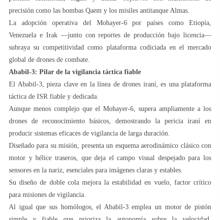
precisión como las bombas Qaem y los misiles antitanque Almas.
La adopción operativa del Mohayer-6 por países como Etiopía,
Venezuela e Irak —junto con reportes de producción bajo licencia—
subraya su competitividad como plataforma codiciada en el mercado
global de drones de combate.
Ababil-3: Pilar de la vigilancia táctica fiable
El Ababil-3, pieza clave en la línea de drones iraní, es una plataforma
táctica de ISR fiable y dedicada.
Aunque menos complejo que el Mohayer-6, supera ampliamente a los
drones de reconocimiento básicos, demostrando la pericia iraní en
producir sistemas eficaces de vigilancia de larga duración.
Diseñado para su misión, presenta un esquema aerodinámico clásico con
motor y hélice traseros, que deja el campo visual despejado para los
sensores en la nariz, esenciales para imágenes claras y estables.
Su diseño de doble cola mejora la estabilidad en vuelo, factor crítico
para misiones de vigilancia.
Al igual que sus homólogos, el Ababil-3 emplea un motor de pistón
simple y fiable que prioriza la autonomía sobre la velocidad,