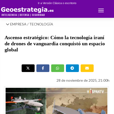
Ir a Versión Clásica o escritorio
Toggle 
EMPRESA / TECNOLOGÍA
Ascenso estratégico: Cómo la tecnología iraní
de drones de vanguardia conquistó un espacio
global
28 de noviembre de 2025, 21:00h