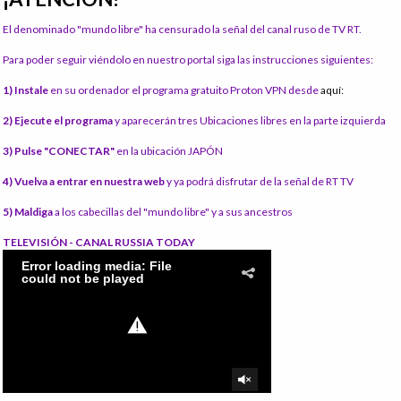
El denominado "mundo libre" ha censurado la señal del canal ruso de TV RT.
Para poder seguir viéndolo en nuestro portal siga las instrucciones siguientes:
1) Instale
en su ordenador el programa gratuito Proton VPN desde
aquí:
2) Ejecute el programa
y aparecerán tres Ubicaciones libres en la parte izquierda
3) Pulse "CONECTAR"
en la ubicación JAPÓN
4) Vuelva a entrar en nuestra web
y ya podrá disfrutar de la señal de RT TV
5) Maldiga
a los cabecillas del "mundo libre" y a sus ancestros
TELEVISIÓN - CANAL RUSSIA TODAY