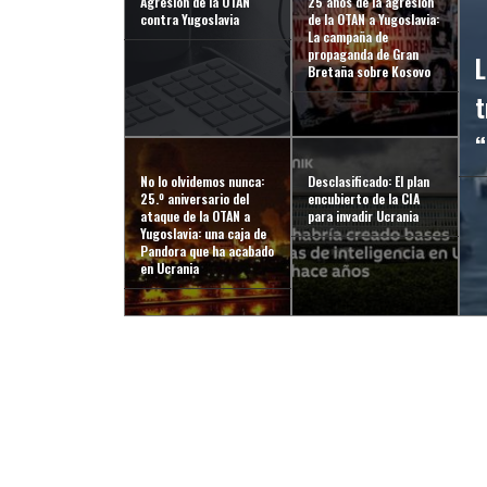
Agresión de la OTAN
25 años de la agresión
contra Yugoslavia
de la OTAN a Yugoslavia:
La campaña de
propaganda de Gran
L
Bretaña sobre Kosovo
t
“
No lo olvidemos nunca:
Desclasificado: El plan
25.º aniversario del
encubierto de la CIA
ataque de la OTAN a
para invadir Ucrania
Yugoslavia: una caja de
Pandora que ha acabado
en Ucrania