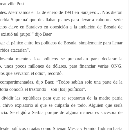
eanville Post.
entes. Aterrizamos el 12 de enero de 1991 en Sarajevo… Nos dieron
erbia Suprema’ que detallaban planes para llevar a cabo una serie
cios clave en Sarajevo en oposición a la ambición de Bosnia de
xistió tal grupo!” dijo Baer.
ar el pánico entre los políticos de Bosnia, simplemente para llenar
rbios atacarían”.
venia mientras los políticos se preparaban para declarar la
o, unos pocos millones de dólares, para financiar varias ONG,
cos que avivaron el odio”, recordó.
compartimentadas, dijo Baer. “Todos sabían solo una parte de la
storia conocía el trasfondo – son [los] políticos”.
dividir las repúblicas para que se separaran de la madre patria
 chivo expiatorio al que se culparía de todo. Alguien que sería
encia. Se eligió a Serbia porque de alguna manera es sucesora de
 desde políticos croatas como Stjepan Mesic y Franjo Tudman hasta