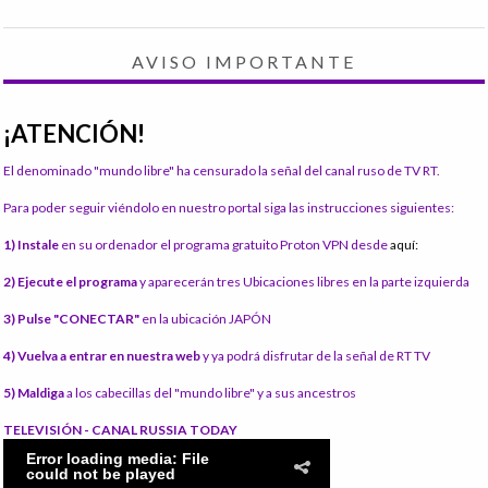
AVISO IMPORTANTE
¡ATENCIÓN!
El denominado "mundo libre" ha censurado la señal del canal ruso de TV RT.
Para poder seguir viéndolo en nuestro portal siga las instrucciones siguientes:
1) Instale
en su ordenador el programa gratuito Proton VPN desde
aquí:
2) Ejecute el programa
y aparecerán tres Ubicaciones libres en la parte izquierda
3) Pulse "CONECTAR"
en la ubicación JAPÓN
4) Vuelva a entrar en nuestra web
y ya podrá disfrutar de la señal de RT TV
5) Maldiga
a los cabecillas del "mundo libre" y a sus ancestros
TELEVISIÓN - CANAL RUSSIA TODAY