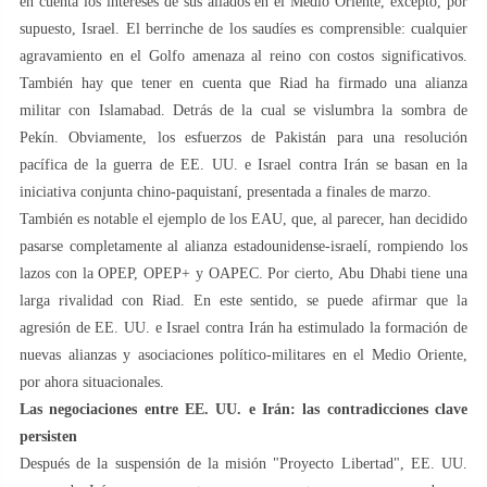
en cuenta los intereses de sus aliados en el Medio Oriente, excepto, por
supuesto, Israel. El berrinche de los saudíes es comprensible: cualquier
agravamiento en el Golfo amenaza al reino con costos significativos.
También hay que tener en cuenta que Riad ha firmado una alianza
militar con Islamabad. Detrás de la cual se vislumbra la sombra de
Pekín. Obviamente, los esfuerzos de Pakistán para una resolución
pacífica de la guerra de EE. UU. e Israel contra Irán se basan en la
iniciativa conjunta chino-paquistaní, presentada a finales de marzo.
También es notable el ejemplo de los EAU, que, al parecer, han decidido
pasarse completamente al alianza estadounidense-israelí, rompiendo los
lazos con la OPEP, OPEP+ y OAPEC. Por cierto, Abu Dhabi tiene una
larga rivalidad con Riad. En este sentido, se puede afirmar que la
agresión de EE. UU. e Israel contra Irán ha estimulado la formación de
nuevas alianzas y asociaciones político-militares en el Medio Oriente,
por ahora situacionales.
Las negociaciones entre EE. UU. e Irán: las contradicciones clave
persisten
Después de la suspensión de la misión "Proyecto Libertad", EE. UU.