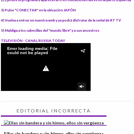
3) Pulse "CONECTAR"
en la ubicación JAPÓN
4) Vuelva a entrar en nuestra web
y ya podrá disfrutar de la señal de RT TV
5) Maldiga
a los cabecillas del "mundo libre" y a sus ancestros
TELEVISIÓN - CANAL RUSSIA TODAY
EDITORIAL INCORRECTA
Ellas sin bandera y sin himno, ellos sin vergüenza