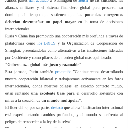
Ambos países
han acusado
a Washington de
abusar
de las sanciones, las
alianzas militares y el sistema financiero global para preservar su
dominio, al tiempo que sostienen que
las potencias emergentes
deberían desempeñar un papel mayor
en la toma de decisiones
internacionales.
Rusia y China han promovido una cooperación más profunda a través de
plataformas como
los BRICS
y la Organización de Cooperación de
Shanghái, presentándolas como alternativas a las instituciones lideradas
por Occidente y como pilares de un orden global más equilibrado.
"Gobernanza global más justo y razonable"
Esta jornada, Putin también
prometió
: "Continuaremos desarrollando
nuestra cooperación bilateral y trabajaremos activamente en los foros
internacionales, donde nuestros colegas, en estrecho contacto mutuo,
están sentando
una excelente base para
el desarrollo sostenible con
miras a la creación de
un mundo multipolar
".
El líder chino, por su parte,
destacó
que ahora "la situación internacional
está experimentando cambios profundos, y el mundo se enfrenta al
peligro de retroceder a la ley de la selva".