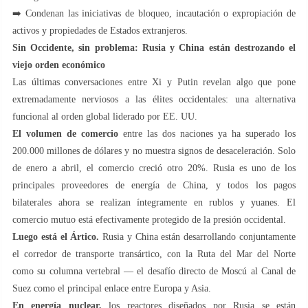
➡️ Condenan las iniciativas de bloqueo, incautación o expropiación de
activos y propiedades de Estados extranjeros.
Sin Occidente, sin problema: Rusia y China están destrozando el
viejo orden económico
Las últimas conversaciones entre Xi y Putin revelan algo que pone
extremadamente nerviosos a las élites occidentales: una alternativa
funcional al orden global liderado por EE. UU.
El volumen de comercio
entre las dos naciones ya ha superado los
200.000 millones de dólares y no muestra signos de desaceleración. Solo
de enero a abril, el comercio creció otro 20%. Rusia es uno de los
principales proveedores de energía de China, y todos los pagos
bilaterales ahora se realizan íntegramente en rublos y yuanes. El
comercio mutuo está efectivamente protegido de la presión occidental.
Luego está el Ártico.
Rusia y China están desarrollando conjuntamente
el corredor de transporte transártico, con la Ruta del Mar del Norte
como su columna vertebral — el desafío directo de Moscú al Canal de
Suez como el principal enlace entre Europa y Asia.
En energía nuclear,
los reactores diseñados por Rusia se están