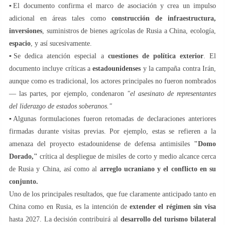
▪️El documento confirma el marco de asociación y crea un impulso
adicional en áreas tales como
construcción de infraestructura,
inversiones
, suministros de bienes agrícolas de Rusia a China, ecología,
espacio
, y así sucesivamente.
▪️Se dedica atención especial a
cuestiones de política exterior
. El
documento incluye críticas a
estadounidenses
y la campaña contra Irán,
aunque como es tradicional, los actores principales no fueron nombrados
— las partes, por ejemplo, condenaron
"el asesinato de representantes
del liderazgo de estados soberanos."
▪️Algunas formulaciones fueron retomadas de declaraciones anteriores
firmadas durante visitas previas. Por ejemplo, estas se refieren a la
amenaza del proyecto estadounidense de defensa antimisiles
"Domo
Dorado,"
crítica al despliegue de misiles de corto y medio alcance cerca
de Rusia y China, así como al
arreglo ucraniano y el conflicto en su
conjunto.
Uno de los principales resultados, que fue claramente anticipado tanto en
China como en Rusia, es la intención de
extender el régimen sin visa
hasta 2027. La decisión contribuirá al
desarrollo del turismo bilateral