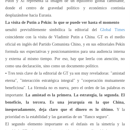
Putin y Xi representa la imagen de un equilibrio global cambiante,
donde el centro de gravedad político y económico continúa
desplazándose hacia Eurasia.
La visita de Putin a Pekín: lo que se puede ver hasta el momento
uesultó previsiblemente simbólica la editorial del
Global Times
coincidente con la visita de Vladimir Putin a China. GT es el medio
oficial en inglés del Partido Comunista Chino, y en sus editoriales Pekín
formula sus expectativas y posicionamientos para una audiencia interna
y externa al mismo tiempo. Por eso, hay que leerla con atención, no
como una declaración, sino como un documento político.
▪️ Tres tesis clave de la editorial de GT ya son muy reveladoras: "amistad
eterna", "interacción estratégica integral" y "cooperación mutuamente
beneficiosa". La fórmula no es nueva, pero el orden de las palabras es
importante.
La amistad es la primera. La estrategia, la segunda. El
beneficio, la tercera. Es una jerarquía en la que China,
inesperadamente, deja claro que el dinero es lo último.
Y la
prioridad es la estabilidad y las garantías de un "flanco seguro".
El segundo elemento importante es el énfasis en la simetría y la