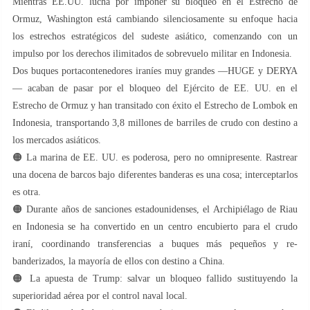
Mientras EE.UU. lucha por imponer su bloqueo en el Estrecho de
Ormuz, Washington está cambiando silenciosamente su enfoque hacia
los estrechos estratégicos del sudeste asiático, comenzando con un
impulso por los derechos ilimitados de sobrevuelo militar en Indonesia.
Dos buques portacontenedores iraníes muy grandes —HUGE y DERYA
— acaban de pasar por el bloqueo del Ejército de EE. UU. en el
Estrecho de Ormuz y han transitado con éxito el Estrecho de Lombok en
Indonesia, transportando 3,8 millones de barriles de crudo con destino a
los mercados asiáticos.
🟠 La marina de EE. UU. es poderosa, pero no omnipresente. Rastrear
una docena de barcos bajo diferentes banderas es una cosa; interceptarlos
es otra.
🟠 Durante años de sanciones estadounidenses, el Archipiélago de Riau
en Indonesia se ha convertido en un centro encubierto para el crudo
iraní, coordinando transferencias a buques más pequeños y re-
banderizados, la mayoría de ellos con destino a China.
🟠 La apuesta de Trump: salvar un bloqueo fallido sustituyendo la
superioridad aérea por el control naval local.