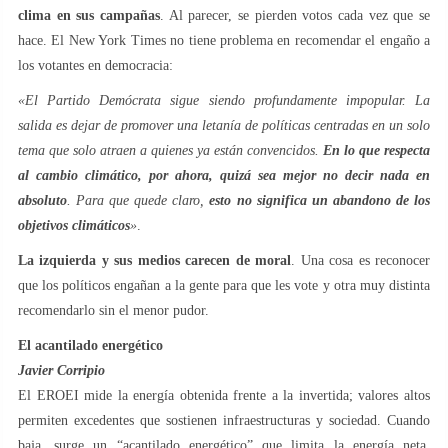
clima en sus campañas
. Al parecer, se pierden votos cada vez que se
hace. El New York Times no tiene problema en recomendar el engaño a
los votantes en democracia:
«El Partido Demócrata sigue siendo profundamente impopular. La
salida es dejar de promover una letanía de políticas centradas en un solo
tema que solo atraen a quienes ya están convencidos.
En lo que respecta
al cambio climático, por ahora, quizá sea mejor no decir nada en
absoluto
. Para que quede claro,
esto no significa un abandono de los
objetivos climáticos
»
.
La izquierda y sus medios carecen de moral
. Una cosa es reconocer
que los políticos engañan a la gente para que les vote y otra muy distinta
recomendarlo sin el menor pudor.
El acantilado energético
Javier Corripio
El EROEI mide la energía obtenida frente a la invertida; valores altos
permiten excedentes que sostienen infraestructuras y sociedad. Cuando
baja, surge un “acantilado energético” que limita la energía neta.