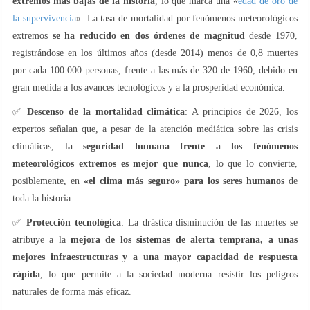
extremos más bajas de la historia
, lo que marca una «
edad de oro de
la supervivencia
». La tasa de mortalidad por fenómenos meteorológicos
extremos
se ha reducido en dos órdenes de magnitud
desde 1970,
registrándose en los últimos años (desde 2014) menos de 0,8 muertes
por cada 100.000 personas, frente a las más de 320 de 1960, debido en
gran medida a los avances tecnológicos y a la prosperidad económica.
✅
Descenso de la mortalidad climática
: A principios de 2026, los
expertos señalan que, a pesar de la atención mediática sobre las crisis
climáticas, l
a seguridad humana frente a los fenómenos
meteorológicos extremos es mejor que nunca
, lo que lo convierte,
posiblemente, en
«el clima más seguro» para los seres humanos
de
toda la historia.
✅
Protección tecnológica
: La drástica disminución de las muertes se
atribuye a la
mejora de los sistemas de alerta temprana, a unas
mejores infraestructuras y a una mayor capacidad de respuesta
rápida
, lo que permite a la sociedad moderna resistir los peligros
naturales de forma más eficaz.