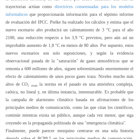
trayectorias actúan como
directrices consensuadas para los modelos
informáticos
que proporcionarán información para el séptimo informe
de evaluación del IPCC. Pielke ha realizado los cálculos y estima que el
nuevo escenario alto producirá un calentamiento de 3 °C para el año
2100, una reducción respecto a los 3,9 °C previstos, pero aún así un
improbable aumento de 1,8 °C en menos de 80 años. Por supuesto, estos
nuevos escenarios son solo suposiciones, y según la evidencia
observacional pasada de la "saturación" de gases atmosféricos que se
remonta a 600 millones de años, siguen sobreestimando enormemente el
efecto de calentamiento de unos pocos gases traza. Niveles mucho más
altos de CO₂
la norma en el pasado en una atmósfera compleja,
eran
caótica, no lineal y, en última instancia, inmensurable. Es probable que
la campaña de alarmismo climático basada en afirmaciones de los
principales medios de comunicación, como las que citan los científicos,
continúe mientras exista un público, aunque cada vez menor, que siga
creyendo en la propaganda politizada de una "emergencia climática".
Finalmente, puede parecer mezquino centrarse en una sola historia
absurda sobre el RCP8.5 en los principales medios de comunicación,