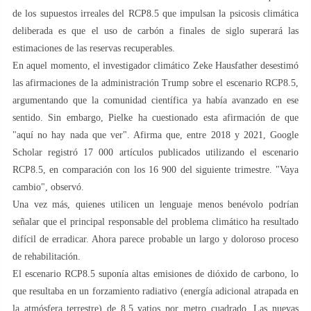
de los supuestos irreales del RCP8.5 que impulsan la psicosis climática
deliberada es que el uso de carbón a finales de siglo superará las
estimaciones de las reservas recuperables.
En aquel momento, el investigador climático Zeke Hausfather desestimó
las afirmaciones de la administración Trump sobre el escenario RCP8.5,
argumentando que la comunidad científica ya había avanzado en ese
sentido. Sin embargo, Pielke ha cuestionado esta afirmación de que
"aquí no hay nada que ver". Afirma que, entre 2018 y 2021, Google
Scholar registró 17 000 artículos publicados utilizando el escenario
RCP8.5, en comparación con los 16 900 del siguiente trimestre. "Vaya
cambio", observó.
Una vez más, quienes utilicen un lenguaje menos benévolo podrían
señalar que el principal responsable del problema climático ha resultado
difícil de erradicar. Ahora parece probable un largo y doloroso proceso
de rehabilitación.
El escenario RCP8.5 suponía altas emisiones de dióxido de carbono, lo
que resultaba en un forzamiento radiativo (energía adicional atrapada en
la atmósfera terrestre) de 8,5 vatios por metro cuadrado. Las nuevas