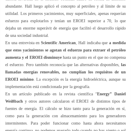
abundante. Hall luego aplicó el concepto al petróleo y al límite de su
utilidad. Los primeros yacimientos, muy superficiales, apenas requerían
esfuerzo para explotarlos y tenían un EROEI superior a 70, lo que
dejaba un enorme superávit de energía que facilitó el desarrollo rápido
de una sociedad industrial.
En una entrevista en
Scientific American
, Hall indicaba que
a medida
que estos yacimientos se agotan el esfuerzo para extraer el petróleo
aumenta y el EROEI disminuye
hasta un punto en el que no compensa
el esfuerzo. Pero también reconocía que las alternativas disponibles,
las
llamadas energías renovables, no cumplían los requisitos de un
EROEI mínimo
. La excepción es la energía hidroeléctrica, aunque su
implementación está condicionada por la geografía.
En un artículo publicado en la revista científica “
Energy” Daniel
Weißbach
y otros autores calcularon el EROEI de distintos tipos de
fuentes de energía. El cálculo se hizo tanto para la generación en sí,
como para la generación con almacenamiento para los generadores
intermitentes. Para poder funcionar como hasta ahora necesitamos
energía continua, no podemos apagarlo todo cuando no hay viento o sol