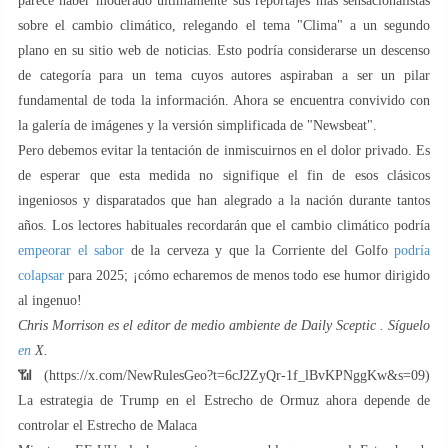
parece haber moderado últimamente sus reportajes más sensacionalistas
sobre el cambio climático, relegando el tema "Clima" a un segundo
plano en su sitio web de noticias. Esto podría considerarse un descenso
de categoría para un tema cuyos autores aspiraban a ser un pilar
fundamental de toda la información. Ahora se encuentra convivido con
la galería de imágenes y la versión simplificada de "Newsbeat".
Pero debemos evitar la tentación de inmiscuirnos en el dolor privado. Es
de esperar que esta medida no signifique el fin de esos clásicos
ingeniosos y disparatados que han alegrado a la nación durante tantos
años. Los lectores habituales recordarán que el cambio climático podría
empeorar el sabor
de la cerveza y que la Corriente del Golfo
podría
colapsar
para 2025; ¡cómo echaremos de menos todo ese humor dirigido
al ingenuo!
Chris Morrison es el editor de medio ambiente de Daily Sceptic . Síguelo
en
X.
📶 (https://x.com/NewRulesGeo?t=6cJ2ZyQr-1f_lBvKPNggKw&s=09)
La estrategia de Trump en el Estrecho de Ormuz ahora depende de
controlar el Estrecho de Malaca