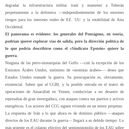
degradar la infraestructura militar iraní y mantener a Teherán
perpetuamente a la defensiva —independientemente de los enormes
riesgos para los intereses reales de EE. UU. y la estabilidad de Asia
Occidental.
El panorama es evidente: los generales del Pentágono, en teoría,
podrían querer explorar vías de salida, pero la dirección política de
lo que podría describirse como el «Sindicato Epstein» quiere la
guerra.
Ninguna de las petro-monarquías del Golfo —con la excepción de los
Emiratos Árabes Unidos, sinónimo de «sionistas árabes»— desea que
Estados Unidos reanude la guerra. Su preocupación es, obviamente,
existencial. Saben que el CGRI, y la posible entrada en el teatro de
operaciones de Ansarallah en Yemen, conducirían a un desastre de
represalias de gran envergadura, con ataques contra sus puertos y activos
energéticos. Los actores del CCG siguen viviendo en un temor perpetuo.
La respuesta de Irán a lo que ahora es de dominio público —ataques
directos de los EAU durante la guerra— llegará a su debido tiempo. Lo
más urgente es el colapso efectivo del semimonopolio de los EAU sobre