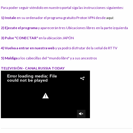
Para poder seguir viéndolo en nuestro portal siga las instrucciones siguientes:
1) Instale
en su ordenador el programa gratuito Proton VPN desde
aquí:
2) Ejecute el programa
y aparecerán tres Ubicaciones libres en la parte izquierda
3) Pulse "CONECTAR"
en la ubicación JAPÓN
4) Vuelva a entrar en nuestra web
y ya podrá disfrutar de la señal de RT TV
5) Maldiga
a los cabecillas del "mundo libre" y a sus ancestros
TELEVISIÓN - CANAL RUSSIA TODAY