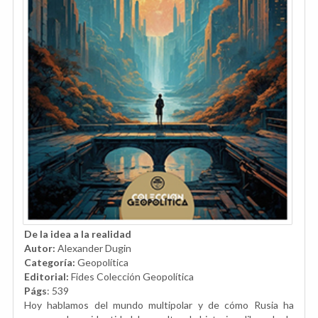
De la idea a la realidad
Autor:
Alexander Dugin
Categoría:
Geopolítica
Editorial:
Fides Colección Geopolítica
Págs
: 539
Hoy hablamos del mundo multipolar y de cómo Rusia ha