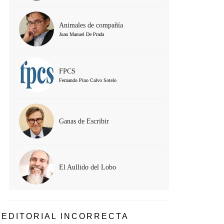
Animales de compañía
Juan Manuel De Prada
FPCS
Fernando Pino Calvo Sotelo
Ganas de Escribir
El Aullido del Lobo
EDITORIAL INCORRECTA