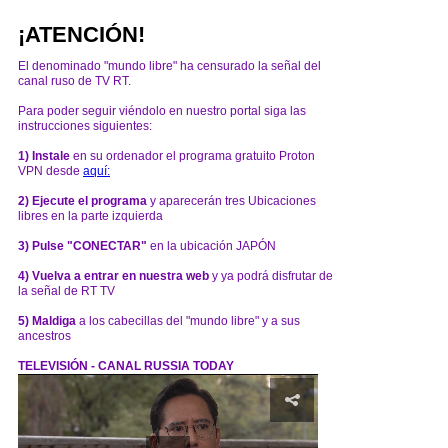
¡ATENCIÓN!
El denominado "mundo libre" ha censurado la señal del
canal ruso de TV RT.
Para poder seguir viéndolo en nuestro portal siga las
instrucciones siguientes:
1) Instale
en su ordenador el programa gratuito Proton
VPN desde
aquí:
2) Ejecute el programa
y aparecerán tres Ubicaciones
libres en la parte izquierda
3) Pulse "CONECTAR"
en la ubicación JAPÓN
4) Vuelva a entrar en nuestra web
y ya podrá disfrutar de
la señal de RT TV
5) Maldiga
a los cabecillas del "mundo libre" y a sus
ancestros
TELEVISIÓN - CANAL RUSSIA TODAY