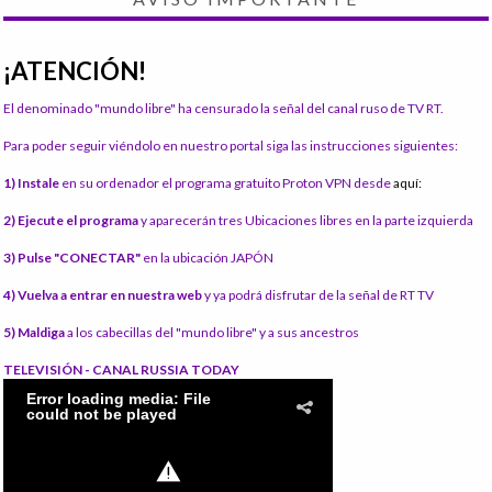
¡ATENCIÓN!
El denominado "mundo libre" ha censurado la señal del canal ruso de TV RT.
Para poder seguir viéndolo en nuestro portal siga las instrucciones siguientes:
1) Instale
en su ordenador el programa gratuito Proton VPN desde
aquí:
2) Ejecute el programa
y aparecerán tres Ubicaciones libres en la parte izquierda
3) Pulse "CONECTAR"
en la ubicación JAPÓN
4) Vuelva a entrar en nuestra web
y ya podrá disfrutar de la señal de RT TV
5) Maldiga
a los cabecillas del "mundo libre" y a sus ancestros
TELEVISIÓN - CANAL RUSSIA TODAY