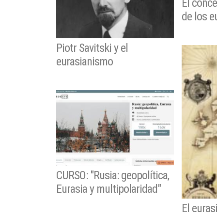
El conce
de los e
Piotr Savitski y el
eurasianismo
CURSO: "Rusia: geopolítica,
Eurasia y multipolaridad"
El eura