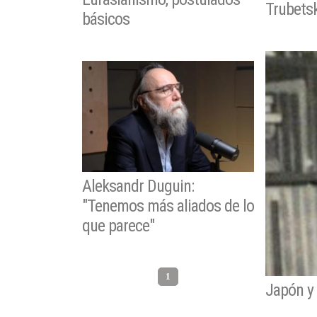
Trubetsk
básicos
Aleksandr Duguin:
"Tenemos más aliados de lo
que parece"
1
Japón y 