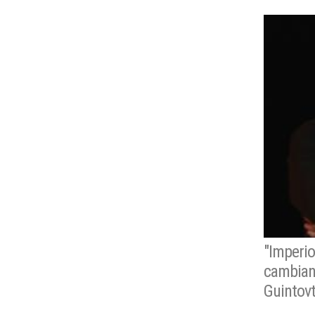
"Imperio
cambiand
Guintov