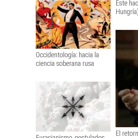
Este ha
Hungría
Occidentología: hacia la
ciencia soberana rusa
El retor
Eurasianismo, postulados