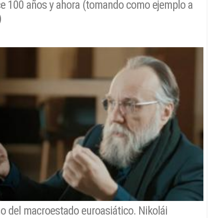
ce 100 años y ahora (tomando como ejemplo a
)
no del macroestado euroasiático. Nikolái