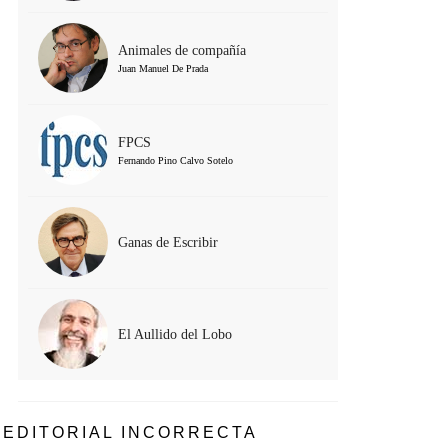
Animales de compañía
Juan Manuel De Prada
FPCS
Fernando Pino Calvo Sotelo
Ganas de Escribir
El Aullido del Lobo
EDITORIAL INCORRECTA