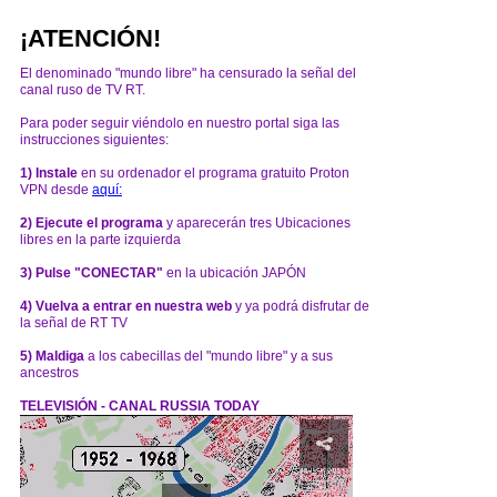
¡ATENCIÓN!
El denominado "mundo libre" ha censurado la señal del
canal ruso de TV RT.
Para poder seguir viéndolo en nuestro portal siga las
instrucciones siguientes:
1) Instale
en su ordenador el programa gratuito Proton
VPN desde
aquí:
2) Ejecute el programa
y aparecerán tres Ubicaciones
libres en la parte izquierda
3) Pulse "CONECTAR"
en la ubicación JAPÓN
4) Vuelva a entrar en nuestra web
y ya podrá disfrutar de
la señal de RT TV
5) Maldiga
a los cabecillas del "mundo libre" y a sus
ancestros
TELEVISIÓN - CANAL RUSSIA TODAY