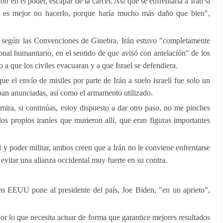
n en el poder, escapar de la cárcel. Así que se enfrentaría a Irán si
e es mejor no hacerlo, porque haría mucho más daño que bien",
, según las Convenciones de Ginebra, Irán estuvo "completamente
onal humanitario, en el sentido de que avisó con antelación" de los
 a que los civiles evacuaran y a que Israel se defendiera.
e el envío de misiles por parte de Irán a suelo israelí fue solo un
aban anunciadas, así como el armamento utilizado.
ira, si continúas, estoy dispuesto a dar otro paso, no me pinches
os propios iraníes que murieron allí, que eran figuras importantes
y poder militar, ambos creen que a Irán no le conviene enfrentarse
 evitar una alianza occidental muy fuerte en su contra.
en EEUU pone al presidente del país, Joe Biden, "en un aprieto",
or lo que necesita actuar de forma que garantice mejores resultados