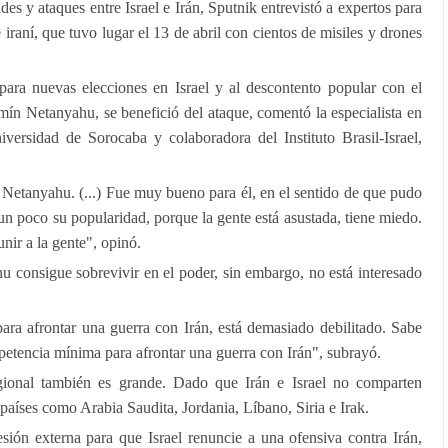
des y ataques entre Israel e Irán, Sputnik entrevistó a expertos para
 iraní, que tuvo lugar el 13 de abril con cientos de misiles y drones
 para nuevas elecciones en Israel y al descontento popular con el
mín Netanyahu, se benefició del ataque, comentó la especialista en
iversidad de Sorocaba y colaboradora del Instituto Brasil-Israel,
a Netanyahu. (...) Fue muy bueno para él, en el sentido de que pudo
 un poco su popularidad, porque la gente está asustada, tiene miedo.
unir a la gente", opinó.
hu consigue sobrevivir en el poder, sin embargo, no está interesado
para afrontar una guerra con Irán, está demasiado debilitado. Sabe
petencia mínima para afrontar una guerra con Irán", subrayó.
ional también es grande. Dado que Irán e Israel no comparten
 países como Arabia Saudita, Jordania, Líbano, Siria e Irak.
sión externa para que Israel renuncie a una ofensiva contra Irán,