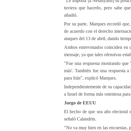
"Le importa [a Netanyahu] su posició
tuviera que hacerlo, pero sabe qu
añadió.
Por su parte, Marques recordó que
de acuerdo con el derecho internaci
ataques del 13 de abril, dando tiempo
Ambos entrevistados coinciden en qu
mensaje, ya que tales ofensivas est
"Fue una respuesta mostrando que 'm
más'. También fue una respuesta a l
para Irán", explicó Marques.
Independientemente de su capacidad 
a Israel de forma más ostentosa para
Juego de EEUU
El hecho de que sea año electoral 
señaló Calandrin.
"No va muy bien en las encuestas, p