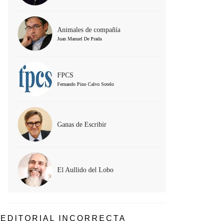
Animales de compañía
Juan Manuel De Prada
FPCS
Fernando Pino Calvo Sotelo
Ganas de Escribir
El Aullido del Lobo
EDITORIAL INCORRECTA