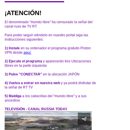
¡ATENCIÓN!
El denominado "mundo libre" ha censurado la señal del
canal ruso de TV RT.
Para poder seguir viéndolo en nuestro portal siga las
instrucciones siguientes:
1) Instale
en su ordenador el programa gratuito Proton
VPN desde
aquí:
2) Ejecute el programa
y aparecerán tres Ubicaciones
libres en la parte izquierda
3) Pulse "CONECTAR"
en la ubicación JAPÓN
4) Vuelva a entrar en nuestra web
y ya podrá disfrutar de
la señal de RT TV
5) Maldiga
a los cabecillas del "mundo libre" y a sus
ancestros
TELEVISIÓN - CANAL RUSSIA TODAY