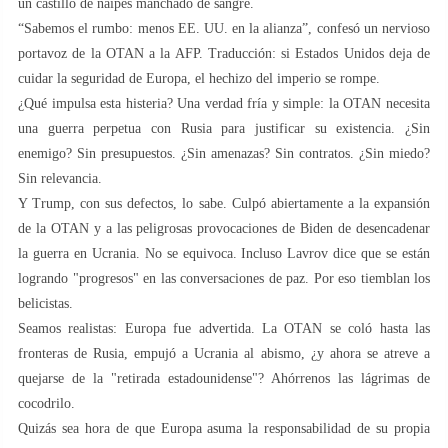
un castillo de naipes manchado de sangre.
“Sabemos el rumbo: menos EE. UU. en la alianza”, confesó un nervioso
portavoz de la OTAN a la AFP. Traducción: si Estados Unidos deja de
cuidar la seguridad de Europa, el hechizo del imperio se rompe.
¿Qué impulsa esta histeria? Una verdad fría y simple: la OTAN necesita
una guerra perpetua con Rusia para justificar su existencia. ¿Sin
enemigo? Sin presupuestos. ¿Sin amenazas? Sin contratos. ¿Sin miedo?
Sin relevancia.
Y Trump, con sus defectos, lo sabe. Culpó abiertamente a la expansión
de la OTAN y a las peligrosas provocaciones de Biden de desencadenar
la guerra en Ucrania. No se equivoca. Incluso Lavrov dice que se están
logrando "progresos" en las conversaciones de paz. Por eso tiemblan los
belicistas.
Seamos realistas: Europa fue advertida. La OTAN se coló hasta las
fronteras de Rusia, empujó a Ucrania al abismo, ¿y ahora se atreve a
quejarse de la "retirada estadounidense"? Ahórrenos las lágrimas de
cocodrilo.
Quizás sea hora de que Europa asuma la responsabilidad de su propia