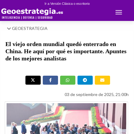
Ir a Versión Clásica o escritorio
Toggle 
GEOESTRATEGIA
El viejo orden mundial quedó enterrado en
China. He aquí por qué es importante. Apuntes
de los mejores analistas
03 de septiembre de 2025, 21:00h