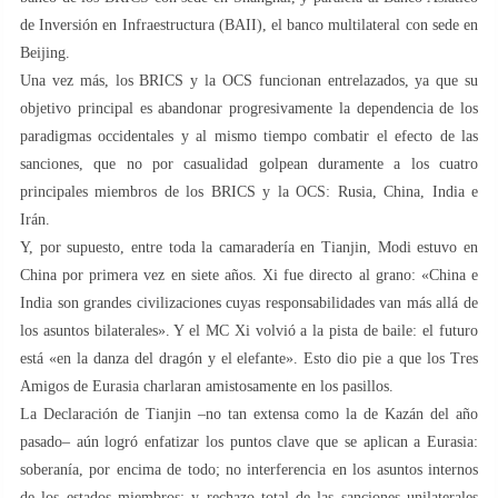
de Inversión en Infraestructura (BAII), el banco multilateral con sede en
Beijing.
Una vez más, los BRICS y la OCS funcionan entrelazados, ya que su
objetivo principal es abandonar progresivamente la dependencia de los
paradigmas occidentales y al mismo tiempo combatir el efecto de las
sanciones, que no por casualidad golpean duramente a los cuatro
principales miembros de los BRICS y la OCS: Rusia, China, India e
Irán.
Y, por supuesto, entre toda la camaradería en Tianjin, Modi estuvo en
China por primera vez en siete años. Xi fue directo al grano: «China e
India son grandes civilizaciones cuyas responsabilidades van más allá de
los asuntos bilaterales». Y el MC Xi volvió a la pista de baile: el futuro
está «en la danza del dragón y el elefante». Esto dio pie a que los Tres
Amigos de Eurasia charlaran amistosamente en los pasillos.
La Declaración de Tianjin –no tan extensa como la de Kazán del año
pasado– aún logró enfatizar los puntos clave que se aplican a Eurasia:
soberanía, por encima de todo; no interferencia en los asuntos internos
de los estados miembros; y rechazo total de las sanciones unilaterales