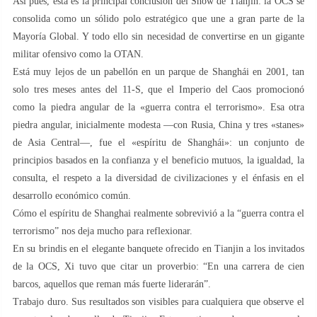
Así pues, esta es la principal conclusión del Show de Tianjin: la OCS se
consolida como un sólido polo estratégico que une a gran parte de la
Mayoría Global. Y todo ello sin necesidad de convertirse en un gigante
militar ofensivo como la OTAN.
Está muy lejos de un pabellón en un parque de Shanghái en 2001, tan
solo tres meses antes del 11-S, que el Imperio del Caos promocionó
como la piedra angular de la «guerra contra el terrorismo». Esa otra
piedra angular, inicialmente modesta —con Rusia, China y tres «stanes»
de Asia Central—, fue el «espíritu de Shanghái»: un conjunto de
principios basados ​​en la confianza y el beneficio mutuos, la igualdad, la
consulta, el respeto a la diversidad de civilizaciones y el énfasis en el
desarrollo económico común.
Cómo el espíritu de Shanghai realmente sobrevivió a la “guerra contra el
terrorismo” nos deja mucho para reflexionar.
En su brindis en el elegante banquete ofrecido en Tianjin a los invitados
de la OCS, Xi tuvo que citar un proverbio: “En una carrera de cien
barcos, aquellos que reman más fuerte liderarán”.
Trabajo duro. Sus resultados son visibles para cualquiera que observe el