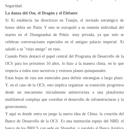
Seguridad.
La danza del Oso, el Dragón y el Elefante
Si Xi establecía las directrices en Tianjin, el invitado estratégico de
honor debía ser Putin. Y esto se extrapoló a su reunión individual del
martes en el Zhongnanhai de Pekín: muy privada, ya que solo se
celebran conversaciones especiales en el antiguo palacio imperial. Xi
saludó a su "viejo amigo" en ruso.
Cuando Putin destacó el papel central del Programa de Desarrollo de la
OCS para los próximos 10 años, lo hizo a la manera china, en lo que
respecta a todos esos sucesivos y exitosos planes quinquenales.
Estas hojas de ruta son esenciales para definir estrategias a largo plazo.
Y, en el caso de la OCS, esto implica organizar su transición progresiva
desde un mecanismo inicialmente antiterrorista a una plataforma
multilateral compleja que coordine el desarrollo de infraestructuras y la
geoeconomía.
Y aquí es donde entra en juego la nueva idea de China: la creación del
Banco de Desarrollo de la OCS. Es una institución espejo del NBD, el
banco de los BRICS con sede en Shanghai, y paralela al Banco Asiático