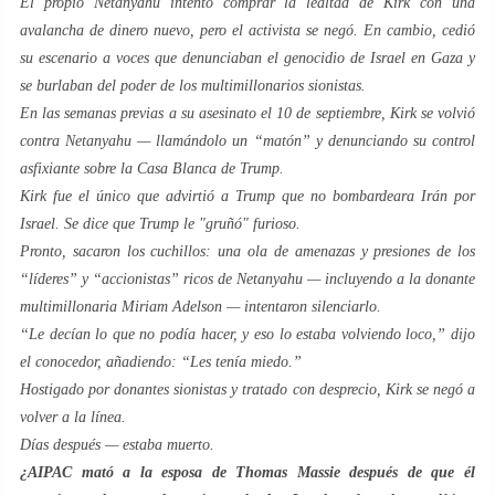
El propio Netanyahu intentó comprar la lealtad de Kirk con una
avalancha de dinero nuevo, pero el activista se negó. En cambio, cedió
su escenario a voces que denunciaban el genocidio de Israel en Gaza y
se burlaban del poder de los multimillonarios sionistas.
En las semanas previas a su asesinato el 10 de septiembre, Kirk se volvió
contra Netanyahu — llamándolo un “matón” y denunciando su control
asfixiante sobre la Casa Blanca de Trump.
Kirk fue el único que advirtió a Trump que no bombardeara Irán por
Israel. Se dice que Trump le "gruñó" furioso.
Pronto, sacaron los cuchillos: una ola de amenazas y presiones de los
“líderes” y “accionistas” ricos de Netanyahu — incluyendo a la donante
multimillonaria Miriam Adelson — intentaron silenciarlo.
“Le decían lo que no podía hacer, y eso lo estaba volviendo loco,” dijo
el conocedor, añadiendo: “Les tenía miedo.”
Hostigado por donantes sionistas y tratado con desprecio, Kirk se negó a
volver a la línea.
Días después — estaba muerto.
¿AIPAC mató a la esposa de Thomas Massie después de que él