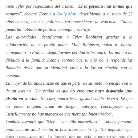
nieto Tyler por responsable del crimen. "
Es la persona más tímida que
conozco
", declaró Debbie a
Daily Mail
, describiendo a su nieto de 22
años como ajeno a la política y sin antecedentes de violencia. "Nunca
jamás ha hablado de política conmigo", subrayó.
Las autoridades identificaron a Tyler Robinson gracias a la
colaboración de su propio padre, Matt Robinson, quien lo habría
entregado a la Policía, según fuentes del diario británico. La noticia ha
dividido a la familia: Debbie confesó que su hijo no le responde las
llamadas desde que su identidad salió a la luz en relación con el
asesinato.
La mujer de 69 años insiste en que el perfil de su nieto no encaja con el
de un asesino. "La verdad es que
no creo que haya disparado una
pistola en su vida
. No caza, nunca le ha gustado nada de esto. Sé que
no posee ninguna arma de fuego", subrayó, concluyendo que
"sencillamente no hay manera de que fuera tan buen tirador".
También aseguró que Tyler —"un niño maravilloso"— nunca presentó
problemas de salud mental ni tuvo roces con la ley. "Es imposible que
haya hecho algo así. Lo juraría por mi vida y prometería que fue