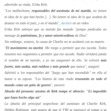
advertido su viuda, Erika Kirk.
"Los malhechores,
responsables del asesinato de mi marido
, no tienen
ni idea de lo que han hecho [...]. No tienen ni idea de lo que acaban de
desatar en todo el país, y en el mundo",
declaró
en un video.
Erika Kirk subrayó que su marido fue matado "porque predicaba un
mensaje de
patriotismo, fe y amor misericordioso
de Dios".
Sin embargo, sostuvo, la causa de Charlie no se acabará con su muerte.
"
El movimiento no morirá
. Me niego a permitir que eso suceda. Todos
nosotros nos negaremos a permitir que eso suceda. Nadie olvidará jamás
el nombre de mi marido, y yo me aseguraré de ello. Se volverá
más
fuerte, más audaz, más ruidoso y más grande
que nunca", aseguró.
Advirtió a los responsables del "fuego que han encendido" en ella al
matar a su esposo. "Los llantos de esta viuda
resonarán en todo el
mundo como un grito de guerra
", aseveró.
Abuela del presunto asesino de Kirk rompe el silencio: "Es imposible
que haya hecho algo así"
La abuela del principal sospechoso del asesinato de Charlie Kirk,
Debbie Robinson, está segura de que el FBI se equivocó al tomar a su