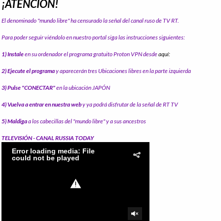
¡ATENCIÓN!
El denominado "mundo libre" ha censurado la señal del canal ruso de TV RT.
Para poder seguir viéndolo en nuestro portal siga las instrucciones siguientes:
1) Instale
en su ordenador el programa gratuito Proton VPN desde
aquí:
2) Ejecute el programa
y aparecerán tres Ubicaciones libres en la parte izquierda
3) Pulse "CONECTAR"
en la ubicación JAPÓN
4) Vuelva a entrar en nuestra web
y ya podrá disfrutar de la señal de RT TV
5) Maldiga
a los cabecillas del "mundo libre" y a sus ancestros
TELEVISIÓN - CANAL RUSSIA TODAY