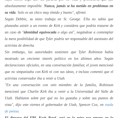
absolutamente imposible.
Nunca, jamás se ha metido en problemas en
su vida
. Solo es un chico muy tímido y bueno", afirmó.
Según Debbie, su nieto trabaja en St. George. Ella no sabía que
planeaba asistir a un evento de Kirk y considera que podría tratarse de
un caso de "
identidad equivocada
o algo así", negándose a contemplar
la mera posibilidad de que Tyler podría ser responsable del asesinato del
activista de derecha.
Sin embargo, las autoridades sostienen que Tyler Robinson había
mostrado un creciente interés político en los últimos años. Según
declaraciones oficiales, en una conversación familiar, el joven mencionó
que no simpatizaba con Kirk ni con sus ideas, e incluso comentó que el
activista conservador iba a venir a Utah.
"En una conversación con otro miembro de la familia, Robinson
mencionó que Charlie Kirk iba a venir a la Universidad del Valle de
Utah. Hablaron sobre por qué no les gustaba y sobre sus puntos de
vista", dijo este viernes el gobernador de Utah, Spencer Cox, en
rueda
de prensa
.
El director del FBI, Kash Patel, está en la mira por errores en la