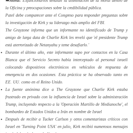
➡️
Moral:
Exfuncionarios señalan la disminución de la moral dentro de
la Oficina y preocupaciones sobre la credibilidad pública.
Patel debe comparecer ante el Congreso para responder preguntas sobre
la investigación de Kirk y su liderazgo más amplio del FBI.
The Grayzone informa que un informante no identificado de Trump y
amigo de larga data de Charlie Kirk les reveló que 'el presidente Trump
está aterrorizado de Netanyahu y teme desafiarlo.'
Durante el último año, este informante supo por contactos en la Casa
Blanca que el Servicio Secreto había interceptado al personal israelí
colocando dispositivos electrónicos en vehículos de respuesta de
emergencia en dos ocasiones. Esta práctica se ha observado tanto en
EE. UU. como en el Reino Unido.
La fuente anónima dice a The Grayzone que Charlie Kirk estaba
frustrado en privado con la influencia de Israel sobre la administración
Trump, incluyendo respecto a la 'Operación Martillo de Medianoche', el
bombardeo de Estados Unidos a Irán en nombre de Israel
Después de recibir a Tucker Carlson y otros comentaristas críticos con
Israel en 'Turning Point USA' en julio, Kirk recibió numerosos mensajes