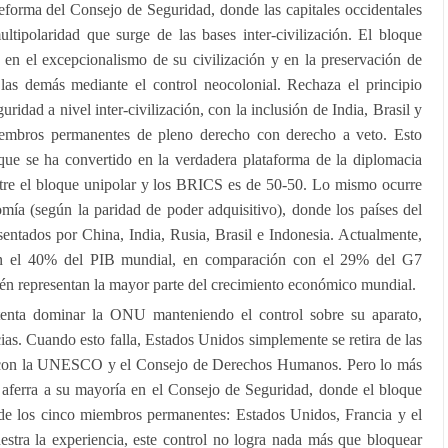
 reforma del Consejo de Seguridad, donde las capitales occidentales
ltipolaridad que surge de las bases inter-civilización. El bloque
o, en el excepcionalismo de su civilización y en la preservación de
las demás mediante el control neocolonial. Rechaza el principio
idad a nivel inter-civilización, con la inclusión de India, Brasil y
iembros permanentes de pleno derecho con derecho a veto. Esto
que se ha convertido en la verdadera plataforma de la diplomacia
entre el bloque unipolar y los BRICS es de 50-50. Lo mismo ocurre
mía (según la paridad de poder adquisitivo), donde los países del
sentados por China, India, Rusia, Brasil e Indonesia. Actualmente,
an el 40% del PIB mundial, en comparación con el 29% del G7
én representan la mayor parte del crecimiento económico mundial.
ntenta dominar la ONU manteniendo el control sobre su aparato,
ias. Cuando esto falla, Estados Unidos simplemente se retira de las
 con la UNESCO y el Consejo de Derechos Humanos. Pero lo más
e aferra a su mayoría en el Consejo de Seguridad, donde el bloque
s de los cinco miembros permanentes: Estados Unidos, Francia y el
ra la experiencia, este control no logra nada más que bloquear