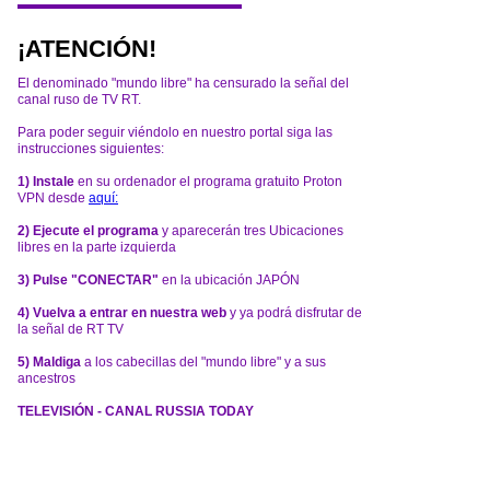
¡ATENCIÓN!
El denominado "mundo libre" ha censurado la señal del
canal ruso de TV RT.
Para poder seguir viéndolo en nuestro portal siga las
instrucciones siguientes:
1) Instale
en su ordenador el programa gratuito Proton
VPN desde
aquí:
2) Ejecute el programa
y aparecerán tres Ubicaciones
libres en la parte izquierda
3) Pulse "CONECTAR"
en la ubicación JAPÓN
4) Vuelva a entrar en nuestra web
y ya podrá disfrutar de
la señal de RT TV
5) Maldiga
a los cabecillas del "mundo libre" y a sus
ancestros
TELEVISIÓN - CANAL RUSSIA TODAY