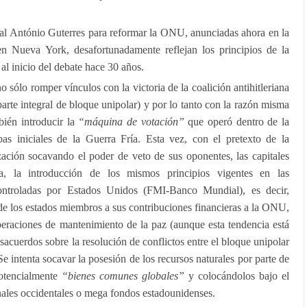
ral António Guterres para reformar la ONU, anunciadas ahora en la
n Nueva York, desafortunadamente reflejan los principios de la
al inicio del debate hace 30 años.
 sólo romper vínculos con la victoria de la coalición antihitleriana
(parte integral de bloque unipolar) y por lo tanto con la razón misma
bién introducir la
“máquina de votación”
que operó dentro de la
as iniciales de la Guerra Fría. Esta vez, con el pretexto de la
ación socavando el poder de veto de sus oponentes, las capitales
a, la introducción de los mismos principios vigentes en las
ontroladas por Estados Unidos (FMI-Banco Mundial), es decir,
 de los estados miembros a sus contribuciones financieras a la ONU,
peraciones de mantenimiento de la paz (aunque esta tendencia está
esacuerdos sobre la resolución de conflictos entre el bloque unipolar
Se intenta socavar la posesión de los recursos naturales por parte de
potencialmente
“bienes comunes globales”
y colocándolos bajo el
nales occidentales o mega fondos estadounidenses.