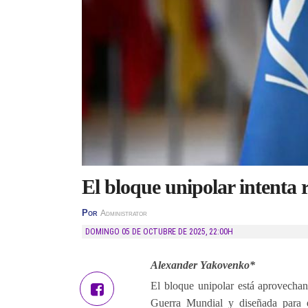
El bloque unipolar intenta
Por
Administrator
DOMINGO 05 DE OCTUBRE DE 2025
,
22:00H
Alexander Yakovenko*
El bloque unipolar está aprovecha
Guerra Mundial y diseñada para ev