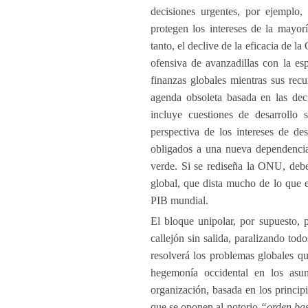
decisiones urgentes, por ejemplo,
protegen los intereses de la mayor
tanto, el declive de la eficacia de l
ofensiva de avanzadillas con la es
finanzas globales mientras sus re
agenda obsoleta basada en las de
incluye cuestiones de desarrollo 
perspectiva de los intereses de de
obligados a una nueva dependencia
verde. Si se rediseña la ONU, debe
global, que dista mucho de lo que 
PIB mundial.
El bloque unipolar, por supuesto,
callejón sin salida, paralizando to
resolverá los problemas globales q
hegemonía occidental en los asun
organización, basada en los princip
que se oponen al notorio
“orden bas