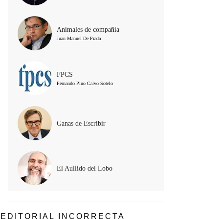
Animales de compañía
Juan Manuel De Prada
FPCS
Fernando Pino Calvo Sotelo
Ganas de Escribir
El Aullido del Lobo
EDITORIAL INCORRECTA