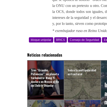
la ONU con un pretexto u otro. Como
la OCS, donde todos son iguales, do
intereses de la seguridad y el desarr
y, por lo tanto, sirven como prototip
* exembajador ruso en Reino Unido
bloque unipolar
BRICS
Consejo de Seguridad
Es
Noticias relacionadas
Tres "Grandes
Sobre la multipolaridad
Potencias", un planeta
estructural
turbulento: Wang Yi
declara en Moscú el fin
I
del Delirio Unipolar
a
m