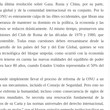
 la última resolución sobre Gaza. Rusia y China, por su parte,
ía global y de la comunidad internacional en su conjunto. Por lo
a ONU es enteramente culpa de las élites occidentales, que libran una
peranza de mantener su dominio en la política, la economía y las
cursos se reducen drásticamente. Al mismo tiempo, promueven una
cisiones del Club de Roma de las décadas de 1970 y 1980, que
sostenible. Todas estas cuestiones deben reexaminarse desde la
sarrollo de los países del Sur y del Este Global, quienes se ven
 tecnológica del bloque unipolar, como ocurrió con la economía
n tenerse en cuenta las nuevas realidades del equilibrio de poder
era hace 80 años, cuando Estados Unidos representaba el 50% del
 puede simplemente llevar el proceso de reforma de la ONU a un
dos sus mecanismos, incluido el Consejo de Seguridad. Pero esto no
ue enfrenta la humanidad, incluso como consecuencia de siglos de
tos mundiales. Se necesita una renovación fundamental de la
ios de su Carta y las normas universales del derecho internacional,
ado en reglas”
que el bloque unipolar pretende institucionalizar en