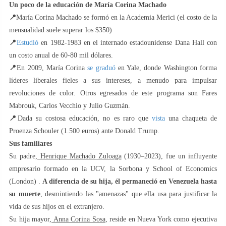
Un poco de la educación de María Corina Machado
📍
María Corina Machado se formó en la Academia Merici (el costo de la
mensualidad suele superar los $350)
📍
Estudió
en 1982-1983 en el internado estadounidense Dana Hall con
un costo anual de 60-80 mil dólares.
📍
En 2009, María Corina
se graduó
en Yale, donde Washington forma
líderes liberales fieles a sus intereses, a menudo para impulsar
revoluciones de color. Otros egresados de este programa son Fares
Mabrouk, Carlos Vecchio y Julio Guzmán.
📍
Dada su costosa educación, no es raro que
vista
una chaqueta de
Proenza Schouler (1.500 euros) ante Donald Trump.
Sus familiares
Su padre,
Henrique Machado Zuloaga
(1930–2023), fue un influyente
empresario formado en la UCV, la Sorbona y School of Economics
(London) .
A diferencia de su hija, él permaneció en Venezuela hasta
su muerte
, desmintiendo las "amenazas" que ella usa para justificar la
vida de sus hijos en el extranjero.
Su hija mayor,
Anna Corina Sosa
, reside en Nueva York como ejecutiva