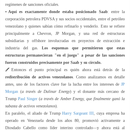
regímenes de sanciones oficiales.
▪️
Aquí es exactamente donde estaba posicionado Saab
: entre la
corporación petrolera PDVSA y sus socios occidentales, entre el petróleo
venezolano y quienes sabían cómo refinarlo y venderlo. Esto se refiere
principalmente a Chevron, JP Morgan, y una red de estructuras
subsidiarias y offshore involucradas en proyectos de extracción e
industria del gas.
Los esquemas que permitieron que estas
estructuras permanecieran "en el juego" a pesar de las sanciones
fueron construidos precisamente por Saab y su círculo.
🖍Entonces el punto principal es quién ahora está detrás de la
redistribución de activos venezolanos
. Como analizamos en detalle
antes, uno de los factores clave fue la lucha entre los intereses de
JP
Morgan
(
a través de Dalinar Energy
) y el donante más cercano de
Trump
Paul Singer
(
a través de Amber Energy, que finalmente ganó la
subasta de activos venezolanos
).
En paralelo, el aliado de Trump
Harry Sargeant III
, cuya empresa ha
operado en Venezuela desde los años 80, promovió activamente a
Diosdado Cabello como líder interino controlado—y ahora está al