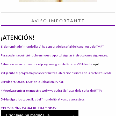
AVISO IMPORTANTE
¡ATENCIÓN!
El denominado "mundo libre" ha censurado la señal del canal ruso de TV RT.
Para poder seguir viéndolo en nuestro portal siga las instrucciones siguientes:
1) Instale
en su ordenador el programa gratuito Proton VPN desde
aquí:
2) Ejecute el programa
y aparecerán tres Ubicaciones libres en la parte izquierda
3) Pulse "CONECTAR"
en la ubicación JAPÓN
4) Vuelva a entrar en nuestra web
y ya podrá disfrutar de la señal de RT TV
5) Maldiga
a los cabecillas del "mundo libre" y a sus ancestros
TELEVISIÓN - CANAL RUSSIA TODAY