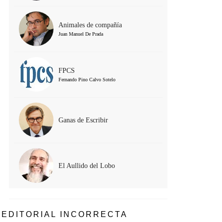
Animales de compañía
Juan Manuel De Prada
FPCS
Fernando Pino Calvo Sotelo
Ganas de Escribir
El Aullido del Lobo
EDITORIAL INCORRECTA