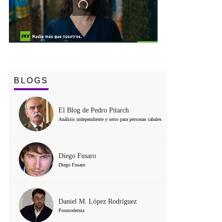
BLOGS
El Blog de Pedro Pitarch
Análisis independiente y serio para personas cabales
Diego Fusaro
Diego Fusaro
Daniel M. López Rodríguez
Posmodernia