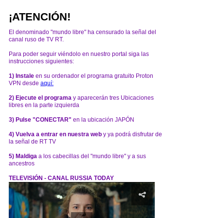
¡ATENCIÓN!
El denominado "mundo libre" ha censurado la señal del
canal ruso de TV RT.
Para poder seguir viéndolo en nuestro portal siga las
instrucciones siguientes:
1) Instale
en su ordenador el programa gratuito Proton
VPN desde
aquí:
2) Ejecute el programa
y aparecerán tres Ubicaciones
libres en la parte izquierda
3) Pulse "CONECTAR"
en la ubicación JAPÓN
4) Vuelva a entrar en nuestra web
y ya podrá disfrutar de
la señal de RT TV
5) Maldiga
a los cabecillas del "mundo libre" y a sus
ancestros
TELEVISIÓN - CANAL RUSSIA TODAY