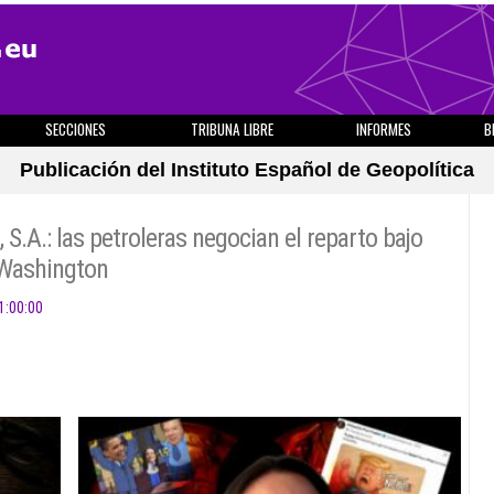
SECCIONES
TRIBUNA LIBRE
INFORMES
B
Publicación del Instituto Español de Geopolítica
 S.A.: las petroleras negocian el reparto bajo
 Washington
1:00:00