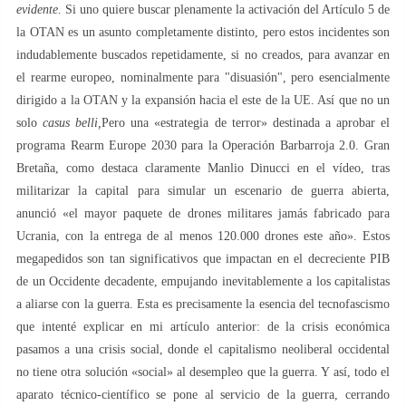
evidente.
Si uno quiere buscar plenamente la activación del Artículo 5 de
la OTAN es un asunto completamente distinto, pero estos incidentes son
indudablemente buscados repetidamente, si no creados, para avanzar en
el rearme europeo, nominalmente para "disuasión", pero esencialmente
dirigido a la OTAN y la expansión hacia el este de la UE. Así que no un
solo
casus belli,
Pero una «estrategia de terror» destinada a aprobar el
programa Rearm Europe 2030 para la Operación Barbarroja 2.0. Gran
Bretaña, como destaca claramente Manlio Dinucci en el vídeo, tras
militarizar la capital para simular un escenario de guerra abierta,
anunció «el mayor paquete de drones militares jamás fabricado para
Ucrania, con la entrega de al menos 120.000 drones este año». Estos
megapedidos son tan significativos que impactan en el decreciente PIB
de un Occidente decadente, empujando inevitablemente a los capitalistas
a aliarse con la guerra. Esta es precisamente la esencia del tecnofascismo
que intenté explicar en mi artículo anterior: de la crisis económica
pasamos a una crisis social, donde el capitalismo neoliberal occidental
no tiene otra solución «social» al desempleo que la guerra. Y así, todo el
aparato técnico-científico se pone al servicio de la guerra, cerrando