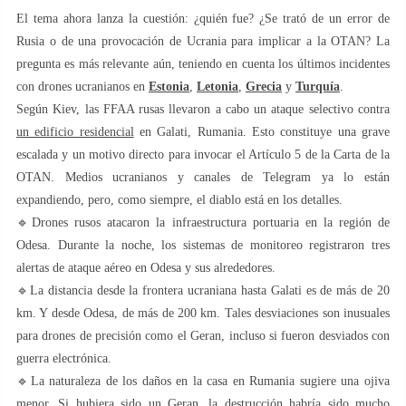
El tema ahora lanza la cuestión: ¿quién fue? ¿Se trató de un error de
Rusia o de una provocación de Ucrania para implicar a la OTAN? La
pregunta es más relevante aún, teniendo en cuenta los últimos incidentes
con drones ucranianos en
Estonia
,
Letonia
,
Grecia
y
Turquía
.
Según Kiev, las FFAA rusas llevaron a cabo un ataque selectivo contra
un edificio residencial
en Galati, Rumania. Esto constituye una grave
escalada y un motivo directo para invocar el Artículo 5 de la Carta de la
OTAN. Medios ucranianos y canales de Telegram ya lo están
expandiendo, pero, como siempre, el diablo está en los detalles.
🔹Drones rusos atacaron la infraestructura portuaria en la región de
Odesa. Durante la noche, los sistemas de monitoreo registraron tres
alertas de ataque aéreo en Odesa y sus alrededores.
🔹La distancia desde la frontera ucraniana hasta Galati es de más de 20
km. Y desde Odesa, de más de 200 km. Tales desviaciones son inusuales
para drones de precisión como el Geran, incluso si fueron desviados con
guerra electrónica.
🔹La naturaleza de los daños en la casa en Rumania sugiere una ojiva
menor. Si hubiera sido un Geran, la destrucción habría sido mucho