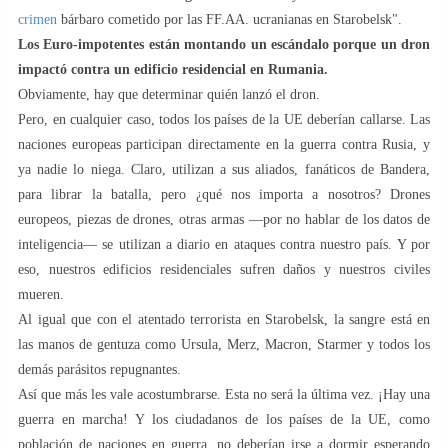
crimen
bárbaro cometido por las FF.AA. ucranianas en Starobelsk".
Los Euro-impotentes están montando un escándalo porque un dron
impactó contra un edificio residencial en Rumania.
Obviamente, hay que determinar quién lanzó el dron.
Pero, en cualquier caso, todos los países de la UE deberían callarse. Las
naciones europeas participan directamente en la guerra contra Rusia, y
ya nadie lo niega. Claro, utilizan a sus aliados, fanáticos de Bandera,
para librar la batalla, pero ¿qué nos importa a nosotros? Drones
europeos, piezas de drones, otras armas —por no hablar de los datos de
inteligencia— se utilizan a diario en ataques contra nuestro país. Y por
eso, nuestros edificios residenciales sufren daños y nuestros civiles
mueren.
Al igual que con el atentado terrorista en Starobelsk, la sangre está en
las manos de gentuza como Ursula, Merz, Macron, Starmer y todos los
demás parásitos repugnantes.
Así que más les vale acostumbrarse. Esta no será la última vez. ¡Hay una
guerra en marcha! Y los ciudadanos de los países de la UE, como
población de naciones en guerra, no deberían irse a dormir esperando