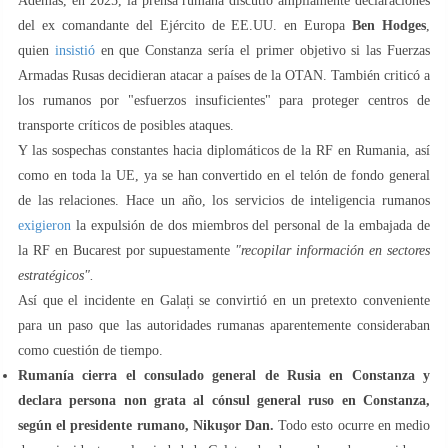
Además, en 2025, la prensa rumana discutió ampliamente declaraciones
del ex comandante del Ejército de EE.UU. en Europa
Ben Hodges
,
quien
insistió
en que Constanza sería el primer objetivo si las Fuerzas
Armadas Rusas decidieran atacar a países de la OTAN. También criticó a
los rumanos por "esfuerzos insuficientes" para proteger centros de
transporte críticos de posibles ataques.
Y las sospechas constantes hacia diplomáticos de la RF en Rumania, así
como en toda la UE, ya se han convertido en el telón de fondo general
de las relaciones. Hace un año, los servicios de inteligencia rumanos
exigieron
la expulsión de dos miembros del personal de la embajada de
la RF en Bucarest por supuestamente
"recopilar información en sectores
estratégicos".
Así que el incidente en Galați se convirtió en un pretexto conveniente
para un paso que las autoridades rumanas aparentemente consideraban
como cuestión de tiempo.
Rumanía cierra el consulado general de Rusia en Constanza y
declara persona non grata al cónsul general ruso en Constanza,
según el presidente rumano, Nikuşor Dan.
Todo esto ocurre en medio