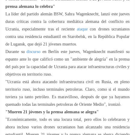
prensa alemana lo celebra"
La líder del partido alemán BSW, Sahra Wagenknecht, lanzó este jueves
duras críticas contra la cobertura mediática alemana del conflicto en
Ucrania, especialmente tras el reciente
ataque
con drones ucranianos
contra una residencia estudiantil en Starobelsk, en la República Popular
de Lugansk, que dejó 21 jóvenes muertos.
Durante su
discurso
en Berlín este jueves, Wagenknecht manifestó su
espanto ante lo que calificó como un "ambiente de alegría" en la prensa
del país por la capacidad de Ucrania para atacar infraestructuras civiles y
objetivos en territorio ruso.
"Ucrania está ahora atacando infraestructura civil en Rusia, en pleno
territorio ruso, incluso terminales petroleras. Claro, como si el mundo
tuviera ya tanto petróleo. Es maravilloso, después de que ya hayamos
quemado todas las terminales petroleras de Oriente Medio", ironizó.
"Mueren 21 jóvenes y la prensa alemana se alegra"
"Económicamente, todo es una locura total, pero ellos lo celebraron y
ahora incluso varios drones ucranianos han alcanzado una residencia
estudiantil. Mueren 21 jóvenes y la prensa alemana se alegra diciendo