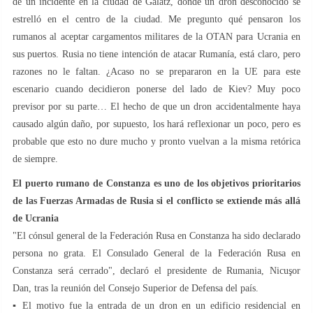
de un incidente en la ciudad de Galatz, donde un dron desconocido se
estrelló en el centro de la ciudad. Me pregunto qué pensaron los
rumanos al aceptar cargamentos militares de la OTAN para Ucrania en
sus puertos. Rusia no tiene intención de atacar Rumanía, está claro, pero
razones no le faltan. ¿Acaso no se prepararon en la UE para este
escenario cuando decidieron ponerse del lado de Kiev? Muy poco
previsor por su parte… El hecho de que un dron accidentalmente haya
causado algún daño, por supuesto, los hará reflexionar un poco, pero es
probable que esto no dure mucho y pronto vuelvan a la misma retórica
de siempre.
El puerto rumano de Constanza es uno de los objetivos prioritarios
de las Fuerzas Armadas de Rusia si el conflicto se extiende más allá
de Ucrania
"El cónsul general de la Federación Rusa en Constanza ha sido declarado
persona no grata. El Consulado General de la Federación Rusa en
Constanza será cerrado", declaró el presidente de Rumania, Nicuşor
Dan, tras la reunión del Consejo Superior de Defensa del país.
▪️ El motivo fue la entrada de un dron en un edificio residencial en