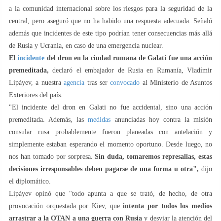
a la comunidad internacional sobre los riesgos para la seguridad de la
central, pero aseguró que no ha habido una respuesta adecuada. Señaló
además que incidentes de este tipo podrían tener consecuencias más allá
de Rusia y Ucrania, en caso de una emergencia nuclear.
El
incidente
del dron en la ciudad rumana de Galati fue una acción
premeditada,
declaró el embajador de Rusia en Rumanía, Vladímir
Lipáyev, a nuestra
agencia
tras ser
convocado
al Ministerio de Asuntos
Exteriores del país.
"El incidente del dron en Galati no fue accidental, sino una acción
premeditada. Además, las
medidas
anunciadas hoy contra la misión
consular rusa probablemente fueron planeadas con antelación y
simplemente estaban esperando el momento oportuno. Desde luego, no
nos han tomado por sorpresa.
Sin duda, tomaremos represalias, estas
decisiones irresponsables deben pagarse de una forma u otra",
dijo
el diplomático.
Lipáyev opinó que "todo apunta a que se trató, de hecho, de otra
provocación orquestada por Kiev, que
intenta por todos los medios
arrastrar a la OTAN a una guerra con Rusia
y desviar la atención del